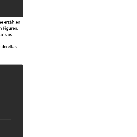
me erzählen
en Figuren.
 cm und
nderellas