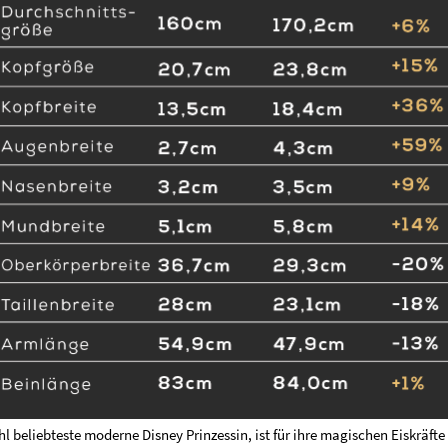
hl beliebteste moderne Disney Prinzessin, ist für ihre magischen Eiskräfte 