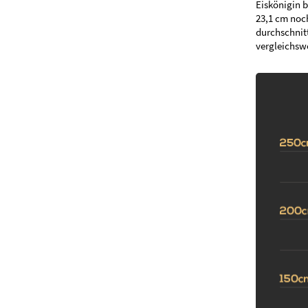
Eiskönigin b
23,1 cm noch
durchschnitt
vergleichswe