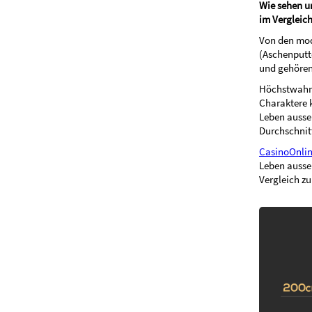
Wie sehen un
im Vergleic
Von den mod
(Aschenputte
und gehören 
Höchstwahrs
Charaktere 
Leben ausse
Durchschni
CasinoOnlin
Leben ausse
Vergleich z