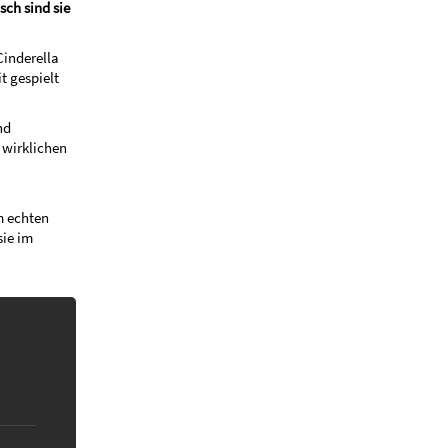
sch sind sie
Cinderella
t gespielt
nd
 wirklichen
m echten
sie im