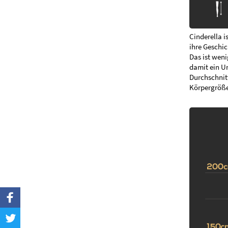
Cinderella i
ihre Geschic
Das ist weni
damit ein Un
Durchschnitt
Körpergröße