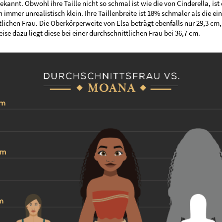
ekannt. Obwohl ihre Taille nicht so schmal ist wie die von Cinderella, ist 
 immer unrealistisch klein. Ihre Taillenbreite ist 18% schmaler als die ein
lichen Frau. Die Oberkörperweite von Elsa beträgt ebenfalls nur 29,3 cm,
ise dazu liegt diese bei einer durchschnittlichen Frau bei 36,7 cm.