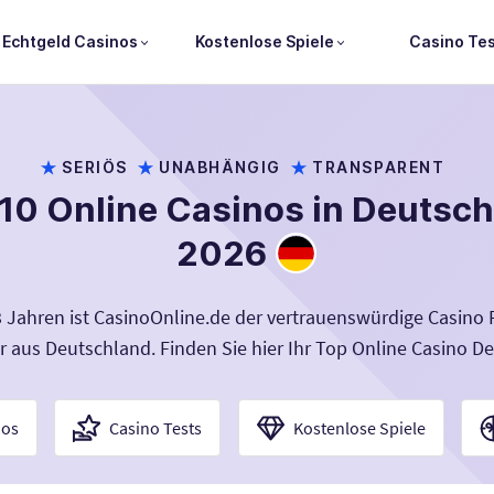
Echtgeld Casinos
Kostenlose Spiele
Casino Te
SERIÖS
UNABHÄNGIG
TRANSPARENT
10 Online Casinos in Deutsc
2026
3 Jahren ist CasinoOnline.de der vertrauenswürdige Casino 
er aus Deutschland. Finden Sie hier Ihr Top Online Casino D
nos
Casino Tests
Kostenlose Spiele