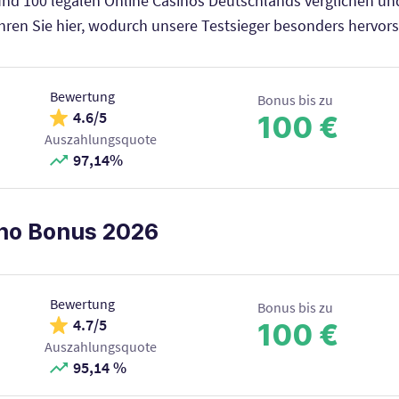
und 100 legalen Online Casinos Deutschlands verglichen un
fahren Sie hier, wodurch unsere Testsieger besonders hervor
Bewertung
Bonus bis zu
4.6/5
100 €
Auszahlungsquote
97,14%
ino Bonus 2026
Bewertung
Bonus bis zu
4.7/5
100 €
Auszahlungsquote
95,14 %