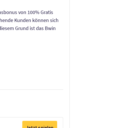
nsbonus von 100% Gratis
tehende Kunden können sich
diesem Grund ist das Bwin
Jetzt spielen