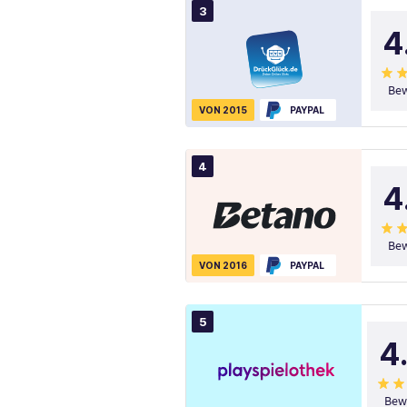
3
4
Be
VON 2015
PAYPAL
4
4
Be
VON 2016
PAYPAL
5
4
Bew