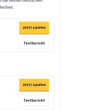
d die besten deutschen
stechen.
Jetzt spielen
Testbericht
Jetzt spielen
Testbericht