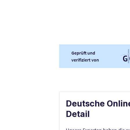
Geprüft und
verifiziert von
Deutsche Online
Detail