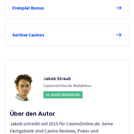
Freispiel Bonus
Seriöse Casinos
Jakob Straub
Casinoonline.de Redakteur
16 JAHRE ERFAHRUNG
Über den Autor
Jakob schreibt seit 2015 für CasinoOnline.de. Seine
Fachgebiete sind Casino Reviews, Poker und