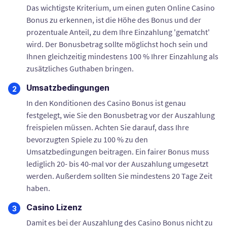
Das wichtigste Kriterium, um einen guten Online Casino
Bonus zu erkennen, ist die Höhe des Bonus und der
prozentuale Anteil, zu dem Ihre Einzahlung 'gematcht'
wird. Der Bonusbetrag sollte möglichst hoch sein und
Ihnen gleichzeitig mindestens 100 % Ihrer Einzahlung als
zusätzliches Guthaben bringen.
Umsatzbedingungen
2
In den Konditionen des Casino Bonus ist genau
festgelegt, wie Sie den Bonusbetrag vor der Auszahlung
freispielen müssen. Achten Sie darauf, dass Ihre
bevorzugten Spiele zu 100 % zu den
Umsatzbedingungen beitragen. Ein fairer Bonus muss
lediglich 20- bis 40-mal vor der Auszahlung umgesetzt
werden. Außerdem sollten Sie mindestens 20 Tage Zeit
haben.
Casino Lizenz
3
Damit es bei der Auszahlung des Casino Bonus nicht zu