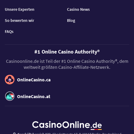
Unsere Experten
Casino News
So bewerten wir
Blog
FAQs
#1 Online Casino Authority®
Casinoonline.de ist Teil der #1 Online Casino Authority®, dem
weltweit größten Casino-Affiliate-Netzwerk.
OnlineCasino.ca
OnlineCasino.at