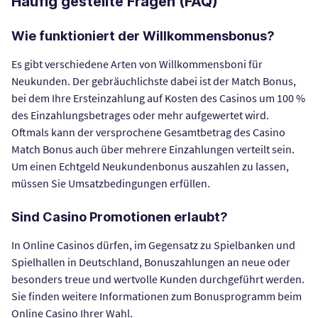
Häufig gestellte Fragen (FAQ)
Wie funktioniert der Willkommensbonus?
Es gibt verschiedene Arten von Willkommensboni für
Neukunden. Der gebräuchlichste dabei ist der Match Bonus,
bei dem Ihre Ersteinzahlung auf Kosten des Casinos um 100 %
des Einzahlungsbetrages oder mehr aufgewertet wird.
Oftmals kann der versprochene Gesamtbetrag des Casino
Match Bonus auch über mehrere Einzahlungen verteilt sein.
Um einen Echtgeld Neukundenbonus auszahlen zu lassen,
müssen Sie Umsatzbedingungen erfüllen.
Sind Casino Promotionen erlaubt?
In Online Casinos dürfen, im Gegensatz zu Spielbanken und
Spielhallen in Deutschland, Bonuszahlungen an neue oder
besonders treue und wertvolle Kunden durchgeführt werden.
Sie finden weitere Informationen zum Bonusprogramm beim
Online Casino Ihrer Wahl.