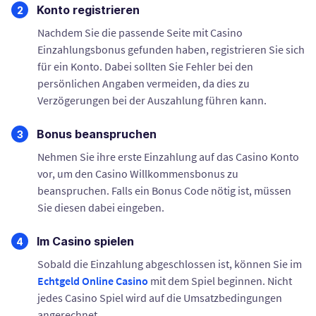
Konto registrieren
Nachdem Sie die passende Seite mit Casino
Einzahlungsbonus gefunden haben, registrieren Sie sich
für ein Konto. Dabei sollten Sie Fehler bei den
persönlichen Angaben vermeiden, da dies zu
Verzögerungen bei der Auszahlung führen kann.
Bonus beanspruchen
Nehmen Sie ihre erste Einzahlung auf das Casino Konto
vor, um den Casino Willkommensbonus zu
beanspruchen. Falls ein Bonus Code nötig ist, müssen
Sie diesen dabei eingeben.
Im Casino spielen
Sobald die Einzahlung abgeschlossen ist, können Sie im
Echtgeld Online Casino
mit dem Spiel beginnen. Nicht
jedes Casino Spiel wird auf die Umsatzbedingungen
angerechnet.