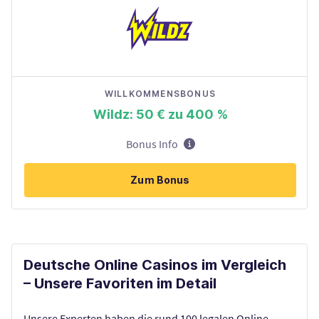
WILLKOMMENSBONUS
Wildz:
50 € zu 400 %
Bonus Info
Zum Bonus
Deutsche Online Casinos im Vergleich
– Unsere Favoriten im Detail
Unsere Experten haben die rund 100 legalen Online