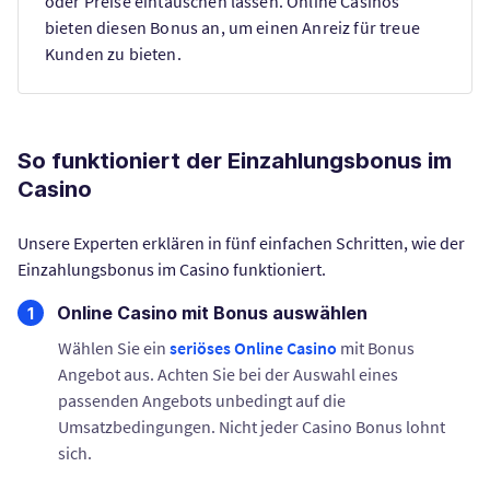
oder Preise eintauschen lassen. Online Casinos
bieten diesen Bonus an, um einen Anreiz für treue
Kunden zu bieten.
So funktioniert der Einzahlungsbonus im
Casino
Unsere Experten erklären in fünf einfachen Schritten, wie der
Einzahlungsbonus im Casino funktioniert.
Online Casino mit Bonus auswählen
Wählen Sie ein
seriöses Online Casino
mit Bonus
Angebot aus. Achten Sie bei der Auswahl eines
passenden Angebots unbedingt auf die
Umsatzbedingungen. Nicht jeder Casino Bonus lohnt
sich.