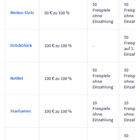
50
50
Freispiele
Freispie
Merkur Slots
50 € zu 100 %
ohne
ohne
Einzahlung
Einzahl
50
Freispie
DrückGlück
100 € zu 100 %
-
auf 1.
Einzahl
50
50
Freispiele
Freispie
NetBet
100 € zu 100 %
ohne
ohne
Einzahlung
Einzahl
10
10
Freispiele
Freispie
StarGames
100 € zu 100 %
ohne
ohne
Einzahlung
Einzahl
50