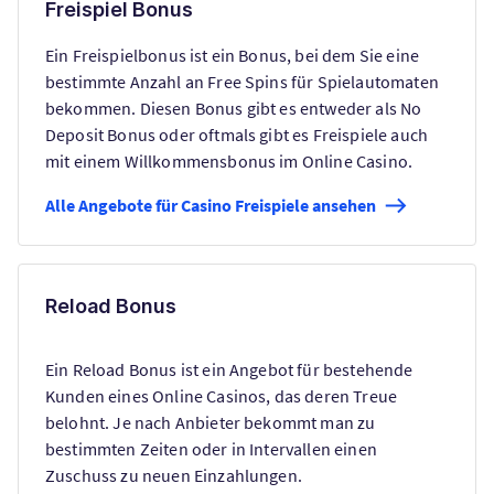
Freispiel Bonus
Ein Freispielbonus ist ein Bonus, bei dem Sie eine
bestimmte Anzahl an Free Spins für Spielautomaten
bekommen. Diesen Bonus gibt es entweder als No
Deposit Bonus oder oftmals gibt es Freispiele auch
mit einem Willkommensbonus im Online Casino.
Alle Angebote für Casino Freispiele ansehen
Reload Bonus
Ein Reload Bonus ist ein Angebot für bestehende
Kunden eines Online Casinos, das deren Treue
belohnt. Je nach Anbieter bekommt man zu
bestimmten Zeiten oder in Intervallen einen
Zuschuss zu neuen Einzahlungen.