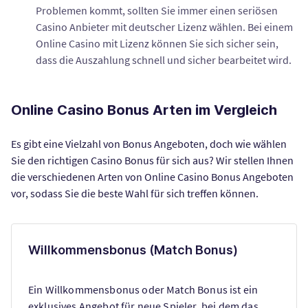
Problemen kommt, sollten Sie immer einen seriösen
Casino Anbieter mit deutscher Lizenz wählen. Bei einem
Online Casino mit Lizenz können Sie sich sicher sein,
dass die Auszahlung schnell und sicher bearbeitet wird.
Online Casino Bonus Arten im Vergleich
Es gibt eine Vielzahl von Bonus Angeboten, doch wie wählen
Sie den richtigen Casino Bonus für sich aus? Wir stellen Ihnen
die verschiedenen Arten von Online Casino Bonus Angeboten
vor, sodass Sie die beste Wahl für sich treffen können.
Willkommensbonus (Match Bonus)
Ein Willkommensbonus oder Match Bonus ist ein
exklusives Angebot für neue Spieler, bei dem das