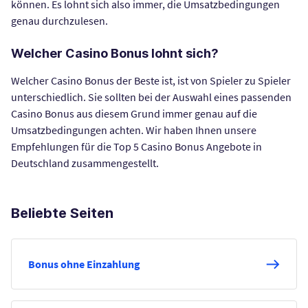
können. Es lohnt sich also immer, die Umsatzbedingungen
genau durchzulesen.
Welcher Casino Bonus lohnt sich?
Welcher Casino Bonus der Beste ist, ist von Spieler zu Spieler
unterschiedlich. Sie sollten bei der Auswahl eines passenden
Casino Bonus aus diesem Grund immer genau auf die
Umsatzbedingungen achten. Wir haben Ihnen unsere
Empfehlungen für die Top 5 Casino Bonus Angebote in
Deutschland zusammengestellt.
Beliebte Seiten
Bonus ohne Einzahlung