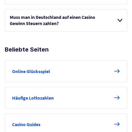
Muss man in Deutschland auf einen Casino
Gewinn Steuern zahlen?
Beliebte Seiten
Online Glücksspiel
Häufige Lottozahlen
Casino Guides