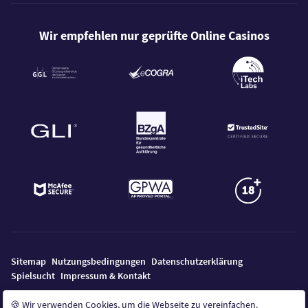
Wir empfehlen nur geprüfte Online Casinos
Sitemap
Nutzungsbedingungen
Datenschutzerklärung
Spielsucht
Impressum & Kontakt
🍪 Wir verwenden Cookies, um die Webseite zu vereinfachen.