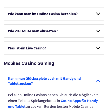
Wie kann man im Online Casino bezahlen?
Wie viel sollte man einsetzen?
Was ist ein Live Casino?
Mobiles Casino Gaming
Kann man Glücksspiele auch mit Handy und
Tablet zocken?
Bei allen Online Casinos haben Sie auch die Möglichkeit,
einen Teil des Spielangebotes in
Casino Apps für Handy
und Tablet
zu zocken. Bei den besten Mobile Casinos