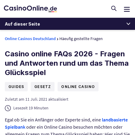
Auf dieser Seite
Online Casinos Deutschland
Häeufig gestellte Fragen
Casino online FAQs 2026 - Fragen
und Antworten rund um das Thema
Glücksspiel
GUIDES
GESETZ
ONLINE CASINO
Zuletzt am 11 Juli. 2021 aktualisiert
Lesezeit 19 Minuten
Egal ob Sie ein Anfänger oder Experte sind, eine
landbasierte
Spielbank
oder ein Online Casino besuchen möchten oder
allgemein Fragen zum Thema Glücksspiel haben: Hier sind Sie