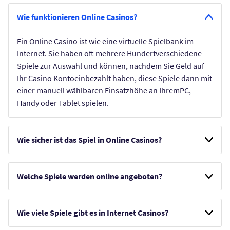
Wie funktionieren Online Casinos?
Ein Online Casino ist wie eine virtuelle Spielbank im
Internet. Sie haben oft mehrere Hundertverschiedene
Spiele zur Auswahl und können, nachdem Sie Geld auf
Ihr Casino Kontoeinbezahlt haben, diese Spiele dann mit
einer manuell wählbaren Einsatzhöhe an IhremPC,
Handy oder Tablet spielen.
Wie sicher ist das Spiel in Online Casinos?
Welche Spiele werden online angeboten?
Wie viele Spiele gibt es in Internet Casinos?