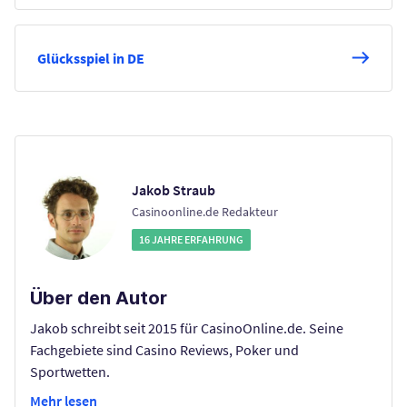
Glücksspiel in DE
Jakob Straub
Casinoonline.de Redakteur
16 JAHRE ERFAHRUNG
Über den Autor
Jakob schreibt seit 2015 für CasinoOnline.de. Seine
Fachgebiete sind Casino Reviews, Poker und
Sportwetten.
Mehr lesen