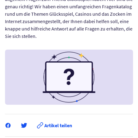
genau richtig! Wir haben einen umfangreichen Fragenkatalog
rund um die Themen Glücksspiel, Casinos und das Zocken im
Internet zusammengestellt, der Ihnen dabei helfen soll, eine
knappe und hilfreiche Antwort auf alle Fragen zu erhalten, die
Sie sich stellen.
Artikel teilen