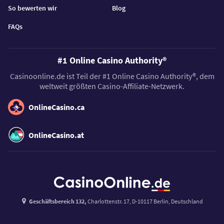
So bewerten wir
Blog
FAQs
#1 Online Casino Authority®
Casinoonline.de ist Teil der #1 Online Casino Authority®, dem
weltweit größten Casino-Affiliate-Netzwerk.
OnlineCasino.ca
OnlineCasino.at
Geschäftsbereich 132,
Charlottenstr. 17, D-10117 Berlin, Deutschland