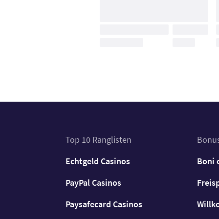
Top 10 Ranglisten
Bonu
Echtgeld Casinos
Boni 
PayPal Casinos
Freis
Paysafecard Casinos
Will