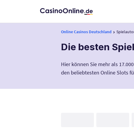
Online Casinos Deutschland
Spielaut
Die besten Spie
Hier können Sie mehr als 17.00
den beliebtesten Online Slots f