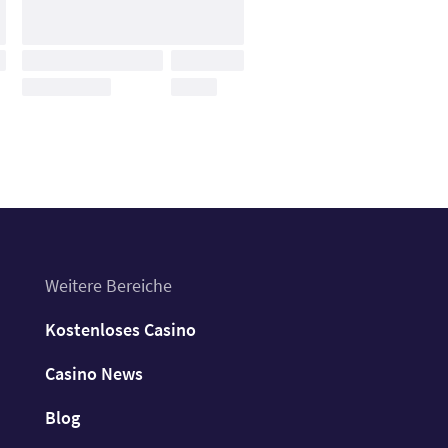
Weitere Bereiche
Kostenloses Casino
Casino News
Blog