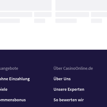
sangebote
Über CasinoOnline.de
ohne Einzahlung
Über Uns
piele
Unsere Experten
kommensbonus
So bewerten wir