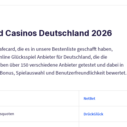
d Casinos Deutschland 2026
fecard, die es in unsere Bestenliste geschafft haben,
line Glücksspiel Anbieter für Deutschland, die die
aben über 150 verschiedene Anbieter getestet und dabei in
 Bonus, Spielauswahl und Benutzerfreundlichkeit bewertet.
NetBet
gsquoten
DrückGlück