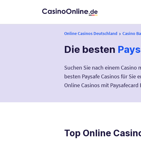
Online Casinos Deutschland
Casino B
Die besten
Pays
Suchen Sie nach einem Casino m
besten Paysafe Casinos für Sie e
Online Casinos mit Paysafecard 
Top Online Casin