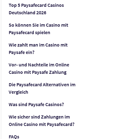
Top 5 Paysafecard Casinos
Deutschland 2026
So können Sie im Casino mit
Paysafecard spielen
Wie zahlt man im Casino mit
Paysafe ein?
Vor- und Nachteile im Online
Casino mit Paysafe Zahlung
Die Paysafecard Alternativen im
Vergleich
Was sind Paysafe Casinos?
Wie sicher sind Zahlungen im
Online Casino mit Paysafecard?
FAQs