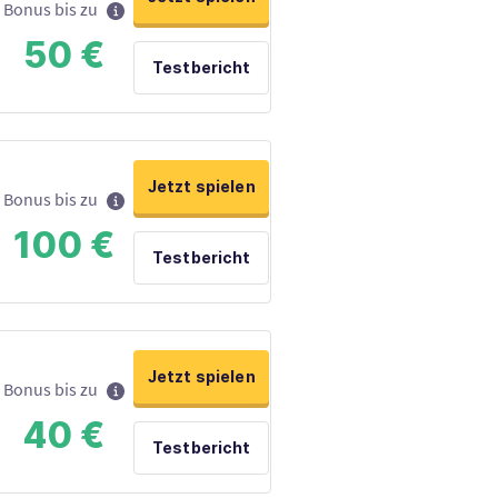
Bonus bis zu
50 €
Testbericht
Jetzt spielen
Bonus bis zu
100 €
Testbericht
Jetzt spielen
Bonus bis zu
40 €
Testbericht