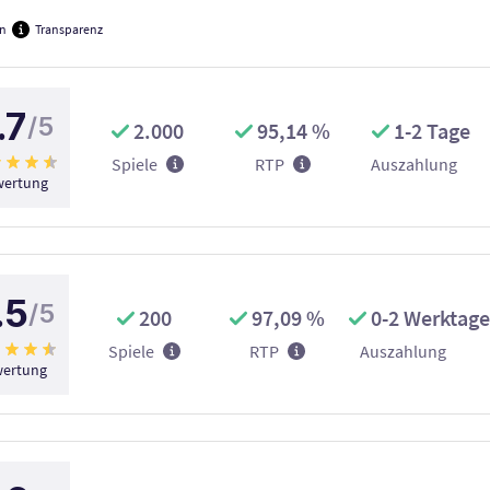
n
Transparenz
.7
/5
2.000
95,14 %
1-2 Tage
Spiele
RTP
Auszahlung
wertung
.5
/5
200
97,09 %
0-2 Werktage
Spiele
RTP
Auszahlung
ertung