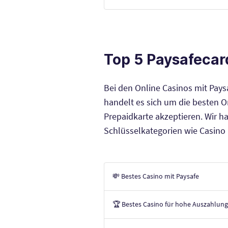
Top 5 Paysafecar
Bei den Online Casinos mit Paysa
handelt es sich um die besten On
Prepaidkarte akzeptieren. Wir h
Schlüsselkategorien wie Casino
💸 Bestes Casino mit Paysafe
🏆 Bestes Casino für hohe Auszahlun