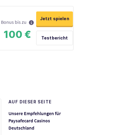
Jetzt spielen
Bonus bis zu
100 €
Testbericht
AUF DIESER SEITE
Unsere Empfehlungen für
Paysafecard Casinos
Deutschland