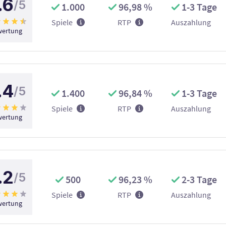
.6
/5
1.000
96,98 %
1-3 Tage
Spiele
RTP
Auszahlung
wertung
.4
/5
1.400
96,84 %
1-3 Tage
Spiele
RTP
Auszahlung
wertung
.2
/5
500
96,23 %
2-3 Tage
Spiele
RTP
Auszahlung
wertung