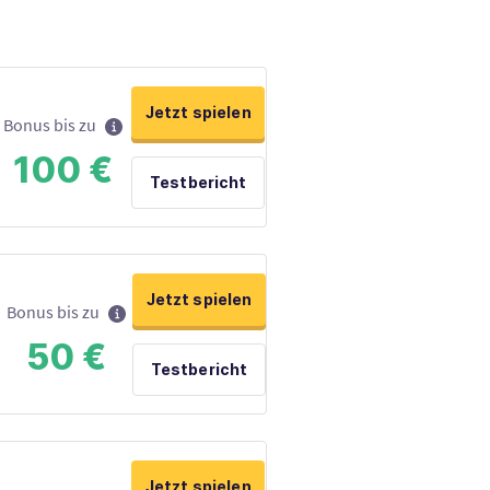
Jetzt spielen
Bonus bis zu
100 €
Testbericht
Jetzt spielen
Bonus bis zu
50 €
Testbericht
Jetzt spielen