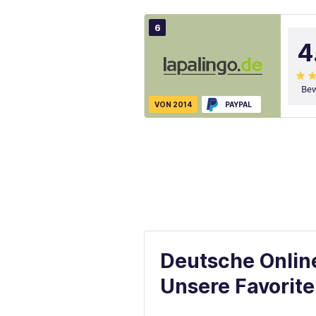
6
4
Be
VON 2014
PAYPAL
Deutsche Online
Unsere Favorite