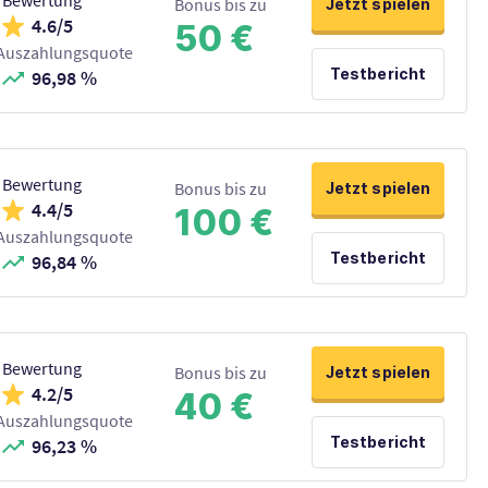
Bonus bis zu
Jetzt spielen
4.6/5
50 €
Auszahlungsquote
Testbericht
96,98 %
Bewertung
Bonus bis zu
Jetzt spielen
4.4/5
100 €
Auszahlungsquote
Testbericht
96,84 %
Bewertung
Bonus bis zu
Jetzt spielen
4.2/5
40 €
Auszahlungsquote
Testbericht
96,23 %