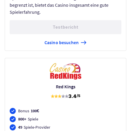
begrenzt ist, bietet das Casino insgesamt eine gute
Spielerfahrung.
Testbericht
Casino besuchen
Red Kings
3.4
/5
Bonus
100€
800+
Spiele
49
Spiele-Provider