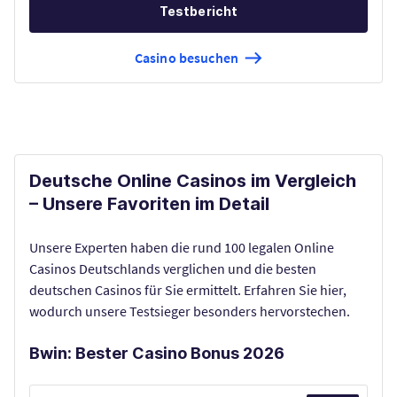
Testbericht
Casino besuchen
Deutsche Online Casinos im Vergleich
– Unsere Favoriten im Detail
Unsere Experten haben die rund 100 legalen Online
Casinos Deutschlands verglichen und die besten
deutschen Casinos für Sie ermittelt. Erfahren Sie hier,
wodurch unsere Testsieger besonders hervorstechen.
Bwin: Bester Casino Bonus 2026