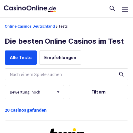
Online Casinos Deutschland
Tests
Die besten Online Casinos im Test
Alle Tests
Empfehlungen
Bewertung: hoch
Filtern
20 Casinos gefunden