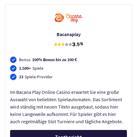
Bacanaplay
3.1
/5
Bonus
100% Bonus bis zu 100 €
1.500+
Spiele
23
Spiele-Provider
Im Bacana Play Online Casino erwartet Sie eine große
Auswahl von beliebten Spielautomaten. Das Sortiment
wird ständig mit neuen Titeln ausgebaut, sodass hier
keine Langeweile aufkommt. Für Spieler gibt es hier
auch regelmäßige Slot Turniere und tägliche Angebote.