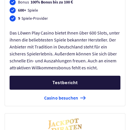
Bonus
100% Bonus bis zu 100 €
600+
Spiele
9
Spiele-Provider
Das Löwen Play Casino bietet Ihnen über 600 Slots, unter
ihnen die beliebtesten Spiele bekannter Hersteller. Der
Anbieter mit Tradition in Deutschland steht für ein
sicheres Spielerlebnis. Außerdem können Sie sich über
schnelle Ein- und Auszahlungen freuen. Auch an einem
attraktiven Willkommensbonus fehlt es nicht.
Testbericht
Casino besuchen