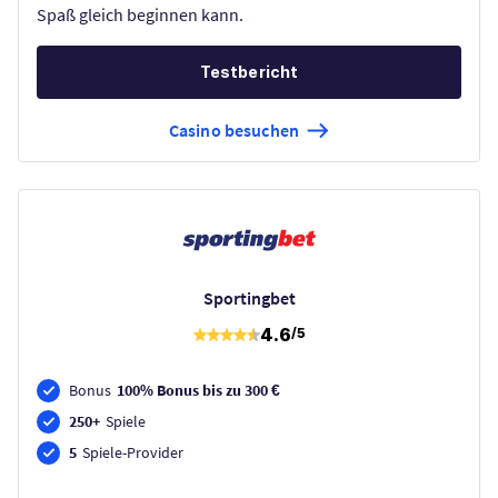
Spaß gleich beginnen kann.
Testbericht
Casino besuchen
Sportingbet
4.6
/5
Bonus
100% Bonus bis zu 300 €
250+
Spiele
5
Spiele-Provider