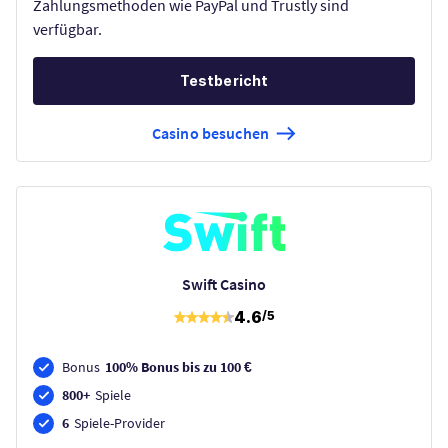
Zahlungsmethoden wie PayPal und Trustly sind
verfügbar.
Testbericht
Casino besuchen
Swift Casino
4.6
/5
Bonus
100% Bonus bis zu 100 €
800+
Spiele
6
Spiele-Provider