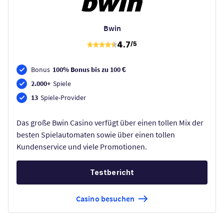
Bwin
4.7
/5
Bonus
100% Bonus bis zu 100 €
2.000+
Spiele
13
Spiele-Provider
Das große Bwin Casino verfügt über einen tollen Mix der
besten Spielautomaten sowie über einen tollen
Kundenservice und viele Promotionen.
Testbericht
Casino besuchen