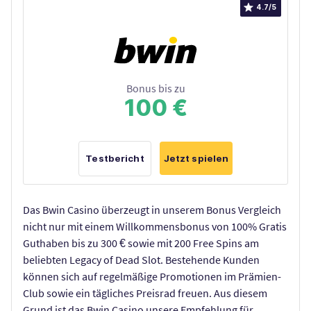
4.7
/5
Bonus bis zu
100 €
Testbericht
Jetzt spielen
Das Bwin Casino überzeugt in unserem Bonus Vergleich
nicht nur mit einem Willkommensbonus von 100% Gratis
Guthaben bis zu 300 € sowie mit 200 Free Spins am
beliebten Legacy of Dead Slot. Bestehende Kunden
können sich auf regelmäßige Promotionen im Prämien-
Club sowie ein tägliches Preisrad freuen. Aus diesem
Grund ist das Bwin Casino unsere Empfehlung für