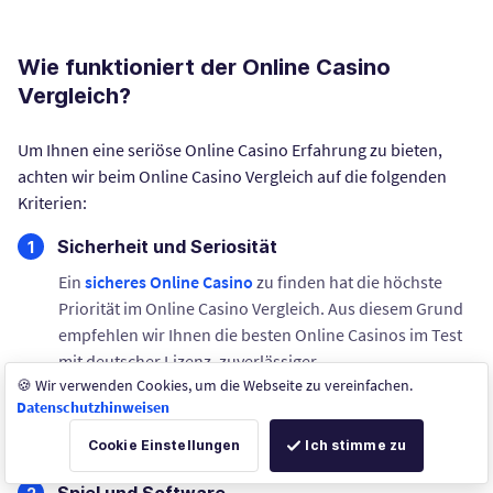
Wie funktioniert der Online Casino
Vergleich?
Um Ihnen eine seriöse Online Casino Erfahrung zu bieten,
achten wir beim Online Casino Vergleich auf die folgenden
Kriterien:
Sicherheit und Seriosität
Ein
sicheres Online Casino
zu finden hat die höchste
Priorität im Online Casino Vergleich. Aus diesem Grund
empfehlen wir Ihnen die besten Online Casinos im Test
mit deutscher Lizenz, zuverlässiger
🍪 Wir verwenden Cookies, um die Webseite zu vereinfachen.
Datenverschlüsselung der Website und beziehen die
Datenschutzhinweisen
Casino Erfahrungen deutscher Spieler mit in unseren
Casino Test ein.
Cookie Einstellungen
Ich stimme zu