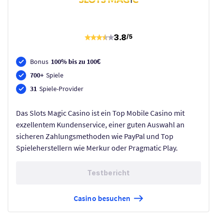
3.8
/5
Bonus
100% bis zu 100€
700+
Spiele
31
Spiele-Provider
Das Slots Magic Casino ist ein Top Mobile Casino mit
exzellentem Kundenservice, einer guten Auswahl an
sicheren Zahlungsmethoden wie PayPal und Top
Spieleherstellern wie Merkur oder Pragmatic Play.
Testbericht
Casino besuchen