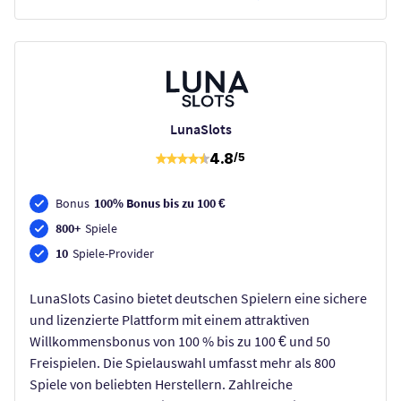
LunaSlots
4.8
/5
Bonus
100% Bonus bis zu 100 €
800+
Spiele
10
Spiele-Provider
LunaSlots Casino bietet deutschen Spielern eine sichere
und lizenzierte Plattform mit einem attraktiven
Willkommensbonus von 100 % bis zu 100 € und 50
Freispielen. Die Spielauswahl umfasst mehr als 800
Spiele von beliebten Herstellern. Zahlreiche