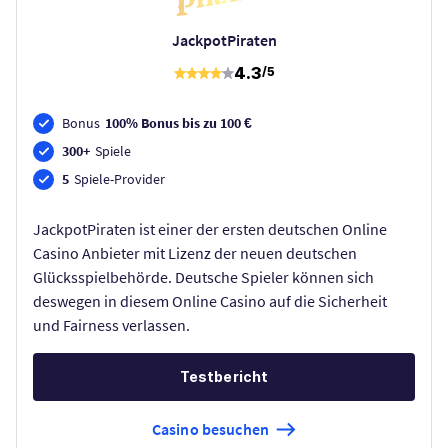
JackpotPiraten
4.3
/5
Bonus
100% Bonus bis zu 100 €
300+
Spiele
5
Spiele-Provider
JackpotPiraten ist einer der ersten deutschen Online
Casino Anbieter mit Lizenz der neuen deutschen
Glücksspielbehörde. Deutsche Spieler können sich
deswegen in diesem Online Casino auf die Sicherheit
und Fairness verlassen.
Testbericht
Casino besuchen