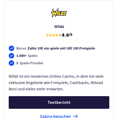
Wildz
4.6
/5
Bonus
Zahle
10€
ein spiele mit
50€
100 Freispiele
1.000+
Spiele
5
Spiele-Provider
Wildz ist ein modernes Online Casino, in dem Sie viele
exklusive Angebote wie Freispiele, Cashbacks, Reload
Boni und vieles mehr erwarten.
Testbericht
Casino besuchen