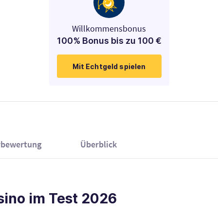
Willkommensbonus
100% Bonus bis zu 100 €
Mit Echtgeld spielen
rbewertung
Überblick
sino im Test 2026