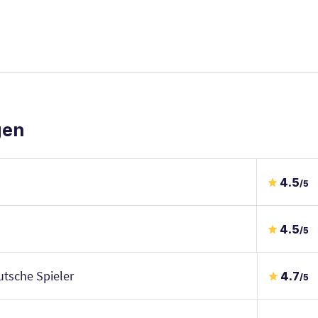
gen
4.5
/5
4.5
/5
utsche Spieler
4.7
/5