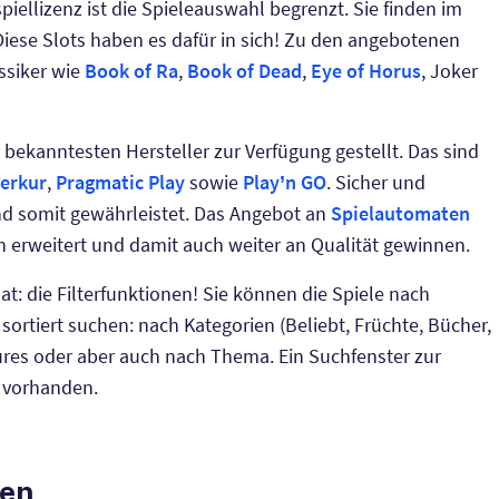
iellizenz ist die Spieleauswahl begrenzt. Sie finden im
 Diese Slots haben es dafür in sich! Zu den angebotenen
ssiker wie
Book of Ra
,
Book of Dead
,
Eye of Horus
, Joker
 bekanntesten Hersteller zur Verfügung gestellt. Das sind
erkur
,
Pragmatic Play
sowie
Play’n GO
. Sicher und
ind somit gewährleistet. Das Angebot an
Spielautomaten
ch erweitert und damit auch weiter an Qualität gewinnen.
at: die Filterfunktionen! Sie können die Spiele nach
ortiert suchen: nach Kategorien (Beliebt, Früchte, Bücher,
tures oder aber auch nach Thema. Ein Suchfenster zur
s vorhanden.
nen