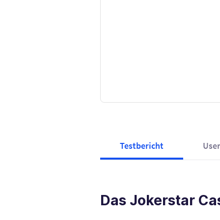
Testbericht
Use
Das Jokerstar Ca