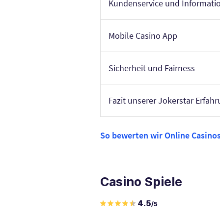
Kundenservice und Informati
Mobile Casino App
Sicherheit und Fairness
Fazit unserer Jokerstar Erfah
So bewerten wir Online Casino
Casino Spiele
4.5
/5