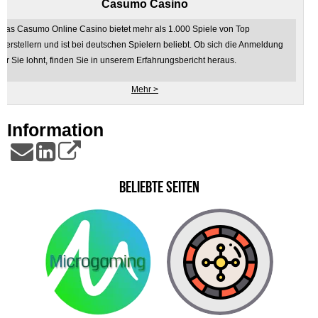
Casumo Casino
Das Casumo Online Casino bietet mehr als 1.000 Spiele von Top
Herstellern und ist bei deutschen Spielern beliebt. Ob sich die Anmeldung
für Sie lohnt, finden Sie in unserem Erfahrungsbericht heraus.
Mehr >
Information
Beliebte Seiten