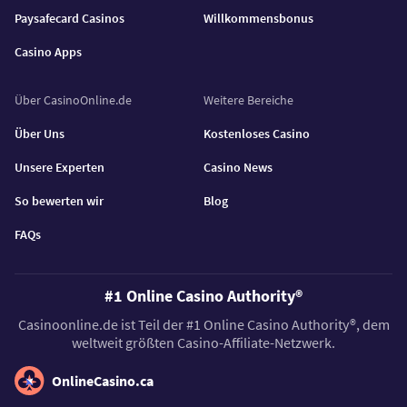
Paysafecard Casinos
Willkommensbonus
Casino Apps
Über CasinoOnline.de
Weitere Bereiche
Über Uns
Kostenloses Casino
Unsere Experten
Casino News
So bewerten wir
Blog
FAQs
#1 Online Casino Authority®
Casinoonline.de ist Teil der #1 Online Casino Authority®, dem
weltweit größten Casino-Affiliate-Netzwerk.
OnlineCasino.ca