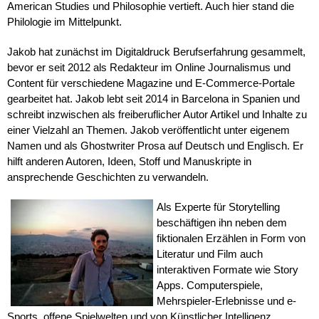
American Studies und Philosophie vertieft. Auch hier stand die
Philologie im Mittelpunkt.
Jakob hat zunächst im Digitaldruck Berufserfahrung gesammelt,
bevor er seit 2012 als Redakteur im Online Journalismus und
Content für verschiedene Magazine und E-Commerce-Portale
gearbeitet hat. Jakob lebt seit 2014 in Barcelona in Spanien und
schreibt inzwischen als freiberuflicher Autor Artikel und Inhalte zu
einer Vielzahl an Themen. Jakob veröffentlicht unter eigenem
Namen und als Ghostwriter Prosa auf Deutsch und Englisch. Er
hilft anderen Autoren, Ideen, Stoff und Manuskripte in
ansprechende Geschichten zu verwandeln.
Als Experte für Storytelling
beschäftigen ihn neben dem
fiktionalen Erzählen in Form von
Literatur und Film auch
interaktiven Formate wie Story
Apps. Computerspiele,
Mehrspieler-Erlebnisse und e-
Sports, offene Spielwelten und von Künstlicher Intelligenz