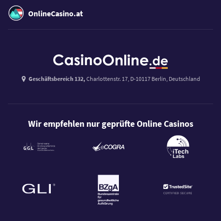
OnlineCasino.at
Geschäftsbereich 132,
Charlottenstr. 17, D-10117 Berlin, Deutschland
Wir empfehlen nur geprüfte Online Casinos