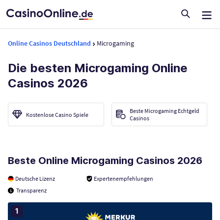
Online Casinos Deutschland
Microgaming
Die besten Microgaming Online
Casinos 2026
Beste Microgaming Echtgeld
Kostenlose Casino Spiele
Casinos
Beste Online Microgaming Casinos 2026
Deutsche Lizenz
Expertenempfehlungen
Transparenz
1