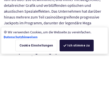
detailreicher Grafik und verblüffenden optischen und
akustischen Spezialeffekten. Das Unternehmen hat darüber
hinaus mehrere zum Teil casinoübergreifende progressive
Jackpots im Programm, darunter der legendäre Mega
Moolah. Die besten Video Slots der Microgaming Online
🍪 Wir verwenden Cookies, um die Webseite zu vereinfachen.
Spielothek stellen wir Ihnen im Folgenden vor.
Datenschutzhinweisen
Cookie Einstellungen
Ich stimme zu
Alle Top Microgaming Spielautomaten online
kostenlos spielen
Adventure Palace
Agent Jane Blonde
Ariana