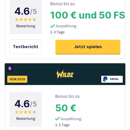
Bonus bis zu
4.6
/5
100 € und 50 FS
Bewertung
Auszahlung
1-3 Tage
Testbericht
Jetzt spielen
6
VON 2019
PAYPAL
Bonus bis zu
4.6
/5
50 €
Bewertung
Auszahlung
1-3 Tage