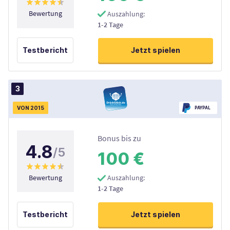
Bewertung
Auszahlung
1-2 Tage
Testbericht
Jetzt spielen
3
VON 2015
PAYPAL
Bonus bis zu
4.8
/5
100 €
Bewertung
Auszahlung
1-2 Tage
Testbericht
Jetzt spielen