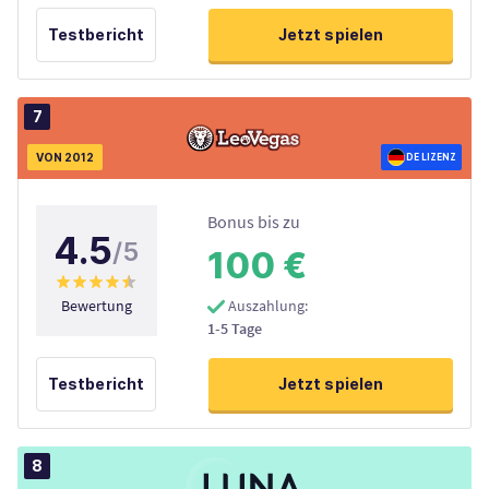
Testbericht
Jetzt spielen
7
VON 2012
DE LIZENZ
Bonus bis zu
4.5
/5
100 €
Bewertung
Auszahlung
1-5 Tage
Testbericht
Jetzt spielen
8