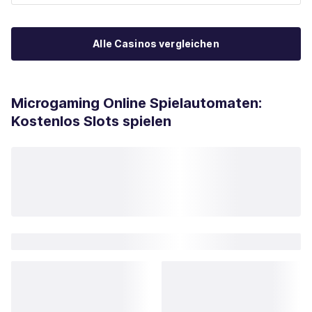
Alle Casinos vergleichen
Microgaming Online Spielautomaten:
Kostenlos Slots spielen