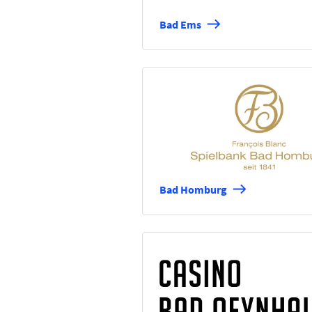
Bad Ems
Bad Homburg