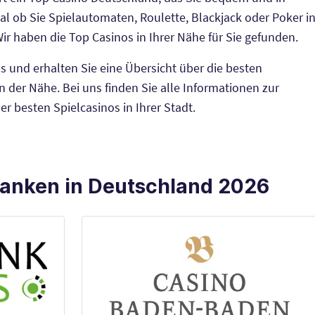
al ob Sie Spielautomaten, Roulette, Blackjack oder Poker i
r haben die Top Casinos in Ihrer Nähe für Sie gefunden.
s und erhalten Sie eine Übersicht über die besten
 der Nähe. Bei uns finden Sie alle Informationen zur
r besten Spielcasinos in Ihrer Stadt.
banken in Deutschland 2026