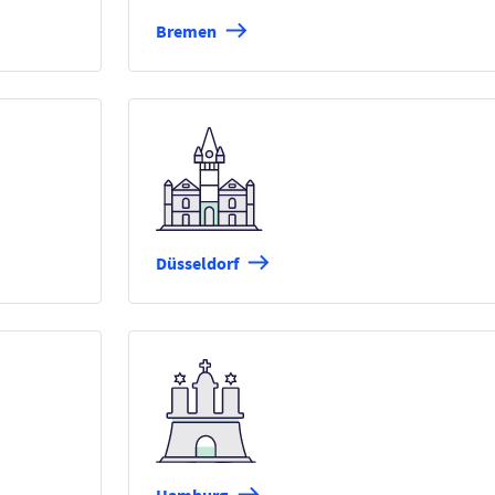
Bremen
Düsseldorf
Hamburg