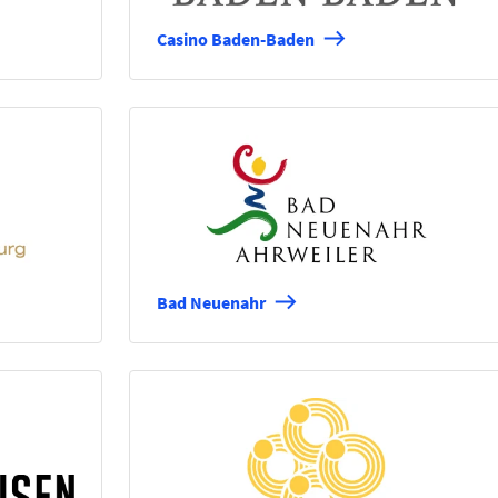
Casino Baden-Baden
Bad Neuenahr