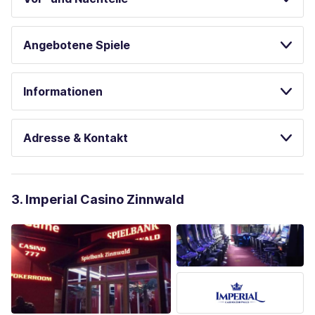
Angebotene Spiele
Informationen
Adresse & Kontakt
3. Imperial Casino Zinnwald