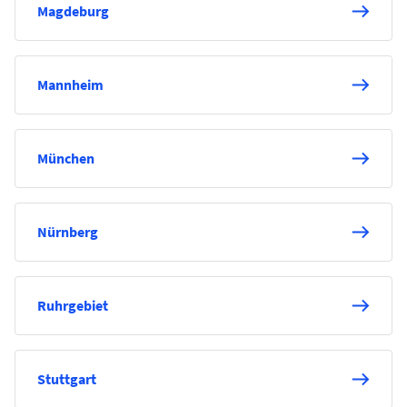
Magdeburg
Mannheim
München
Nürnberg
Ruhrgebiet
Stuttgart