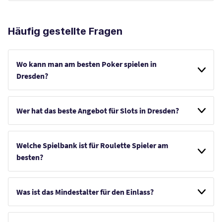
Häufig gestellte Fragen
Wo kann man am besten Poker spielen in
Dresden?
Wer hat das beste Angebot für Slots in Dresden?
Welche Spielbank ist für Roulette Spieler am
besten?
Was ist das Mindestalter für den Einlass?