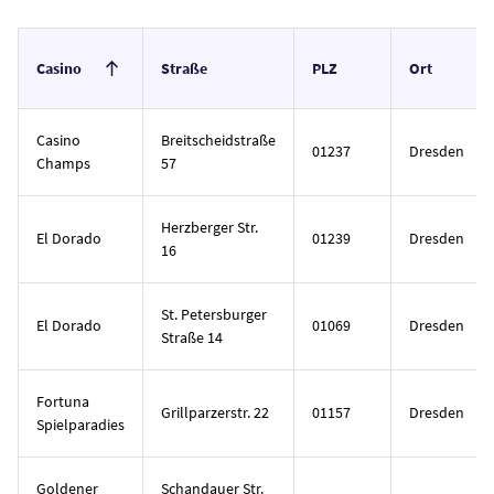
Casino
Straße
PLZ
Ort
Casino
Breitscheidstraße
01237
Dresden
Champs
57
Herzberger Str.
El Dorado
01239
Dresden
16
St. Petersburger
El Dorado
01069
Dresden
Straße 14
Fortuna
Grillparzerstr. 22
01157
Dresden
Spielparadies
Goldener
Schandauer Str.