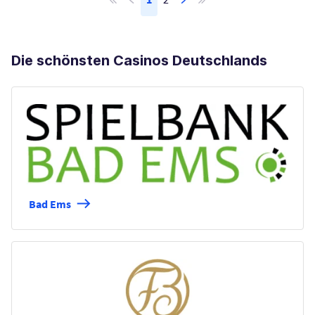
Die schönsten Casinos Deutschlands
Bad Ems