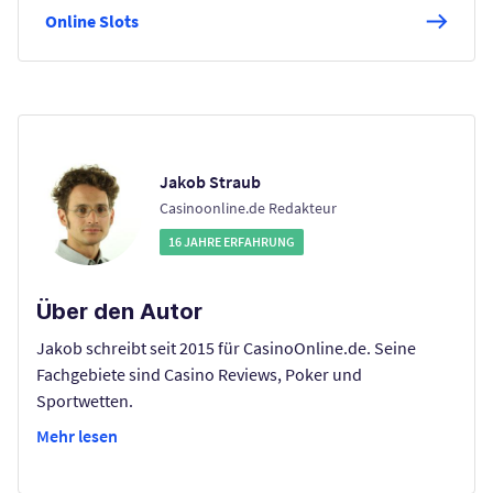
Online Slots
Jakob Straub
Casinoonline.de Redakteur
16 JAHRE ERFAHRUNG
Über den Autor
Jakob schreibt seit 2015 für CasinoOnline.de. Seine
Fachgebiete sind Casino Reviews, Poker und
Sportwetten.
Mehr lesen