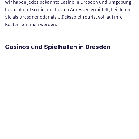
Wir haben jedes bekannte Casino in Dresden und Umgebung
besucht und so die fünf besten Adressen ermittelt, bei denen
Sie als Dresdner oder als Glücksspiel Tourist voll auf Ihre
Kosten kommen werden.
Casinos und Spielhallen in Dresden