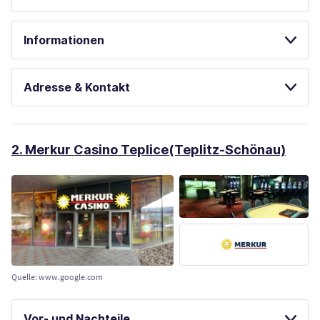
Informationen
Adresse & Kontakt
2. Merkur Casino Teplice(Teplitz-Schönau)
Quelle:
www.google.com
Vor- und Nachteile