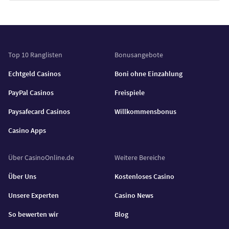
Top 10 Ranglisten
Bonusangebote
Echtgeld Casinos
Boni ohne Einzahlung
PayPal Casinos
Freispiele
Paysafecard Casinos
Willkommensbonus
Casino Apps
Über CasinoOnline.de
Weitere Bereiche
Über Uns
Kostenloses Casino
Unsere Experten
Casino News
So bewerten wir
Blog