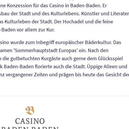
eine Konzession für das Casino in Baden-Baden. Er
au der Stadt und des Kulturlebens. Künstler und Literate
s Kulturleben der Stadt. Der Hochadel und die feine
-Baden vor allem zur Kur.
sino wurde zum Inbegriff europäischer Bäderkultur. Das
inamen 'Sommerhauptstadt Europas' ein. Nach den
die gutbetuchten Kurgäste auch gerne dem Glücksspiel
nk Baden-Baden florierte auch die Stadt. Üppige Alleen und
nz vergangener Zeiten und prägen bis heute das Gesicht de