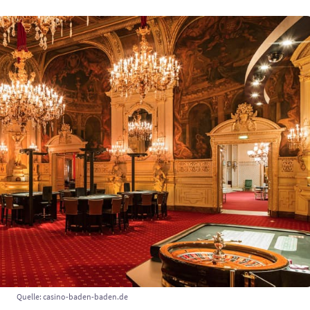
Quelle: casino-baden-baden.de