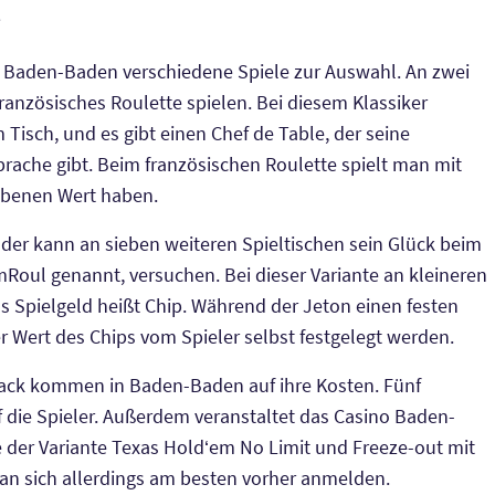
t
o Baden-Baden verschiedene Spiele zur Auswahl. An zwei
anzösisches Roulette spielen. Bei diesem Klassiker
m Tisch, und es gibt einen Chef de Table, der seine
rache gibt. Beim französischen Roulette spielt man mit
gebenen Wert haben.
der kann an sieben weiteren Spieltischen sein Glück beim
Roul genannt, versuchen. Bei dieser Variante an kleineren
as Spielgeld heißt Chip. Während der Jeton einen festen
 Wert des Chips vom Spieler selbst festgelegt werden.
ack kommen in Baden-Baden auf ihre Kosten. Fünf
f die Spieler. Außerdem veranstaltet das Casino Baden-
 der Variante Texas Hold‘em No Limit und Freeze-out mit
an sich allerdings am besten vorher anmelden.