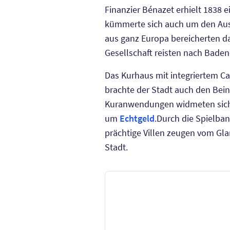
Finanzier Bénazet erhielt 1838 
kümmerte sich auch um den Ausb
aus ganz Europa bereicherten da
Gesellschaft reisten nach Baden
Das Kurhaus mit integriertem Ca
brachte der Stadt auch den Be
Kuranwendungen widmeten sich 
um
Echtgeld
.Durch die Spielba
prächtige Villen zeugen vom Gla
Stadt.