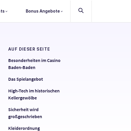
sts
Bonus Angebote
AUF DIESER SEITE
Besonderheiten im Casino
Baden-Baden
Das Spielangebot
n
High-Tech im historischen
Kellergewölbe
Sicherheit wird
großgeschrieben
Kleiderordnung