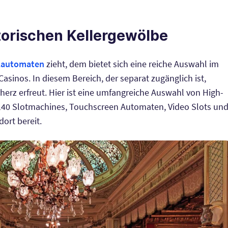
torischen Kellergewölbe
lautomaten
zieht, dem bietet sich eine reiche Auswahl im
asinos. In diesem Bereich, der separat zugänglich ist,
erherz erfreut. Hier ist eine umfangreiche Auswahl von High-
140 Slotmachines, Touchscreen Automaten, Video Slots un
ort bereit.