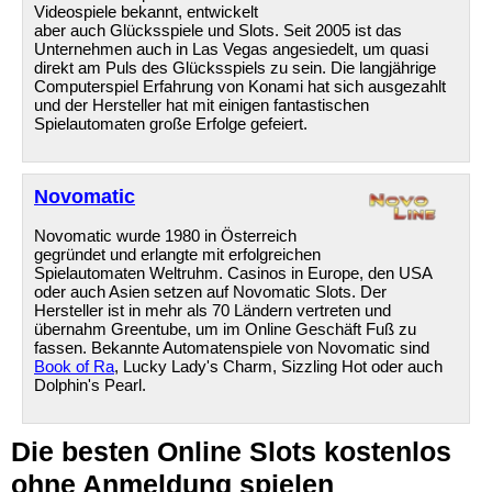
Videospiele bekannt, entwickelt
aber auch Glücksspiele und Slots. Seit 2005 ist das
Unternehmen auch in Las Vegas angesiedelt, um quasi
direkt am Puls des Glücksspiels zu sein. Die langjährige
Computerspiel Erfahrung von Konami hat sich ausgezahlt
und der Hersteller hat mit einigen fantastischen
Spielautomaten große Erfolge gefeiert.
Novomatic
Novomatic wurde 1980 in Österreich
gegründet und erlangte mit erfolgreichen
Spielautomaten Weltruhm. Casinos in Europe, den USA
oder auch Asien setzen auf Novomatic Slots. Der
Hersteller ist in mehr als 70 Ländern vertreten und
übernahm Greentube, um im Online Geschäft Fuß zu
fassen. Bekannte Automatenspiele von Novomatic sind
Book of Ra
, Lucky Lady's Charm, Sizzling Hot oder auch
Dolphin's Pearl.
Die besten Online Slots kostenlos
ohne Anmeldung spielen