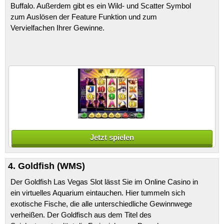
Buffalo. Außerdem gibt es ein Wild- und Scatter Symbol
zum Auslösen der Feature Funktion und zum
Vervielfachen Ihrer Gewinne.
Jetzt spielen
4. Goldfish (WMS)
Der Goldfish Las Vegas Slot lässt Sie im Online Casino in
ein virtuelles Aquarium eintauchen. Hier tummeln sich
exotische Fische, die alle unterschiedliche Gewinnwege
verheißen. Der Goldfisch aus dem Titel des