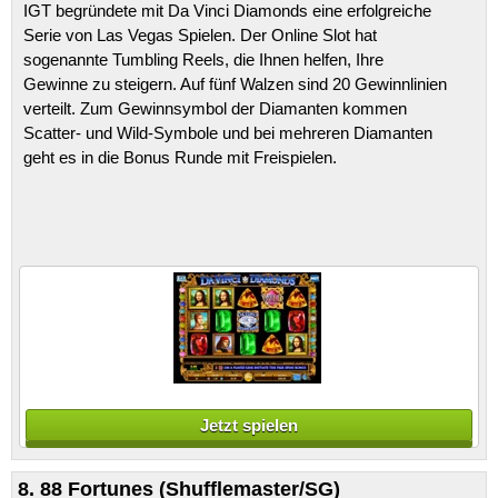
IGT begründete mit Da Vinci Diamonds eine erfolgreiche
Serie von Las Vegas Spielen. Der Online Slot hat
sogenannte Tumbling Reels, die Ihnen helfen, Ihre
Gewinne zu steigern. Auf fünf Walzen sind 20 Gewinnlinien
verteilt. Zum Gewinnsymbol der Diamanten kommen
Scatter- und Wild-Symbole und bei mehreren Diamanten
geht es in die Bonus Runde mit Freispielen.
Jetzt spielen
8. 88 Fortunes (Shufflemaster/SG)