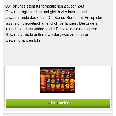
88 Fortunes steht für fernöstlichen Zauber, 243
Gewinnmöglichkeiten und gleich vier interne und
anwachsende Jackpots. Die Bonus Runde mit Freispielen
lässt sich theoretisch unendlich verlängern. Besonders
lukrativ ist, dass während der Freispiele die geringeren
Gewinnsymbole entfernt werden, was zu höheren
Gewinnchancen führt.
Jetzt spielen