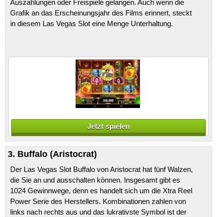
Auszahlungen oder Freispiele gelangen. Auch wenn die
Grafik an das Erscheinungsjahr des Films erinnert, steckt
in diesem Las Vegas Slot eine Menge Unterhaltung.
Jetzt spielen
3. Buffalo (Aristocrat)
Der Las Vegas Slot Buffalo von Aristocrat hat fünf Walzen,
die Sie an und ausschalten können. Insgesamt gibt es
1024 Gewinnwege, denn es handelt sich um die Xtra Reel
Power Serie des Herstellers. Kombinationen zahlen von
links nach rechts aus und das lukrativste Symbol ist der