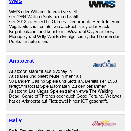
WMS
WMS oder Williams Interactive stellt
seit 1994 Walzen Slots her und zählt
seit 2013 zu Scientific Games. Der beliebte Hersteller von
Vegas Slots ist für Titel wie Jackpot Party oder Black
Knight bekannt und konnte mit Wizard of Oz, Star Trek,
Monopoly und Willy Wonka Erfolge feiern, die Themen der
Popkultur aufgreifen.
Aristocrat
Aristocrat stammt aus Sydney in
Australien und bietet heute in mehr als
90 Ländern Casino Spiele und Slots an. Bereits seit 1953
fertigt Aristocrat Spielautomaten. Zu den bekannten
Aristocrat Las Vegas Spielen zählen etwa The Walking
Dead, Game of Thrones oder auch Good Fortune. Weltweit
hat es Aristocrat auf Platz zwei hinter IGT geschafft.
Bally
Bally Technologies oder auch einfach