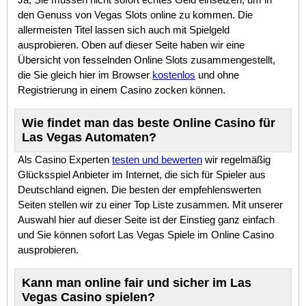
den Genuss von Vegas Slots online zu kommen. Die
allermeisten Titel lassen sich auch mit Spielgeld
ausprobieren. Oben auf dieser Seite haben wir eine
Übersicht von fesselnden Online Slots zusammengestellt,
die Sie gleich hier im Browser
kostenlos
und ohne
Registrierung in einem Casino zocken können.
Wie findet man das beste Online Casino für
Las Vegas Automaten?
Als Casino Experten
testen und bewerten
wir regelmäßig
Glücksspiel Anbieter im Internet, die sich für Spieler aus
Deutschland eignen. Die besten der empfehlenswerten
Seiten stellen wir zu einer Top Liste zusammen. Mit unserer
Auswahl hier auf dieser Seite ist der Einstieg ganz einfach
und Sie können sofort Las Vegas Spiele im Online Casino
ausprobieren.
Kann man online fair und sicher im Las
Vegas Casino spielen?