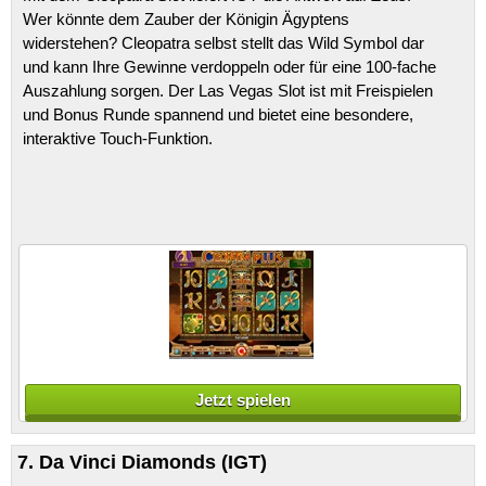
Wer könnte dem Zauber der Königin Ägyptens
widerstehen? Cleopatra selbst stellt das Wild Symbol dar
und kann Ihre Gewinne verdoppeln oder für eine 100-fache
Auszahlung sorgen. Der Las Vegas Slot ist mit Freispielen
und Bonus Runde spannend und bietet eine besondere,
interaktive Touch-Funktion.
Jetzt spielen
7. Da Vinci Diamonds (IGT)