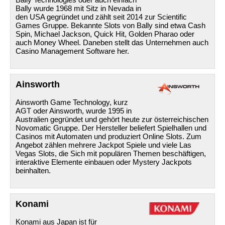
Bally wurde 1968 mit Sitz in Nevada in
den USA gegründet und zählt seit 2014 zur Scientific
Games Gruppe. Bekannte Slots von Bally sind etwa Cash
Spin, Michael Jackson, Quick Hit, Golden Pharao oder
auch Money Wheel. Daneben stellt das Unternehmen auch
Casino Management Software her.
Ainsworth
Ainsworth Game Technology, kurz
AGT oder Ainsworth, wurde 1995 in
Australien gegründet und gehört heute zur österreichischen
Novomatic Gruppe. Der Hersteller beliefert Spielhallen und
Casinos mit Automaten und produziert Online Slots. Zum
Angebot zählen mehrere Jackpot Spiele und viele Las
Vegas Slots, die Sich mit populären Themen beschäftigen,
interaktive Elemente einbauen oder Mystery Jackpots
beinhalten.
Konami
Konami aus Japan ist für