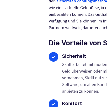
den
sichersten Zahlungsmethod
wie eine virtuelle Geldbörse, i
einbezahlen können. Das Guthabe
Verfügung und Sie können im Int
Partnern weltweit, darunter auc
Die Vorteile von S
Sicherheit
Skrill arbeitet mit mode
Geld überweisen oder mi
vornehmen, Skrill nutzt
Software, um allen Kund
anbieten zu können.
Komfort