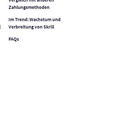
Zahlungsmethoden
Im Trend: Wachstum und
l
Verbreitung von Skrill
FAQs