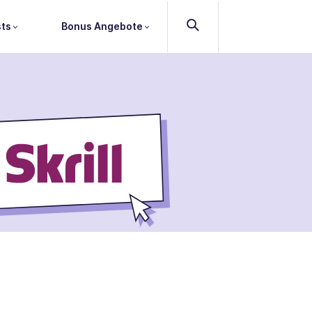
sts
Bonus Angebote