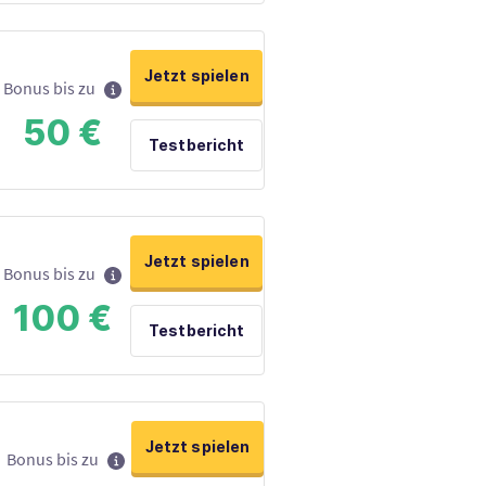
Jetzt spielen
Bonus bis zu
50 €
Testbericht
Jetzt spielen
Bonus bis zu
100 €
Testbericht
Jetzt spielen
Bonus bis zu