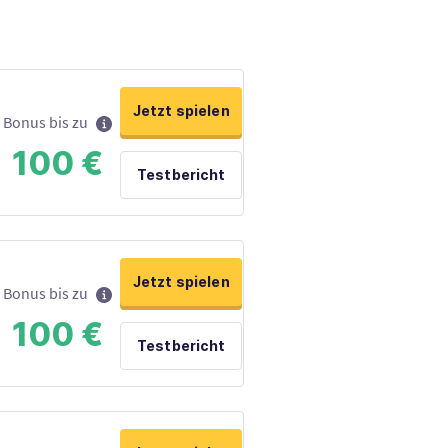
Jetzt spielen
Bonus bis zu
100 €
Testbericht
Jetzt spielen
Bonus bis zu
100 €
Testbericht