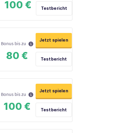
100 €
Testbericht
Jetzt spielen
Bonus bis zu
80 €
Testbericht
Jetzt spielen
Bonus bis zu
100 €
Testbericht