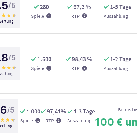
.5
/5
280
97,2 %
1-5 Tage
Spiele
RTP
Auszahlung
wertung
.8
/5
1.600
98,43 %
1-2 Tage
Spiele
RTP
Auszahlung
wertung
.6
/5
Bonus bi
1.000
97,41%
1-3 Tage
100 € u
Spiele
RTP
Auszahlung
ertung