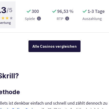
.3
/5
300
96,53 %
1-3 Tage
Spiele
RTP
Auszahlung
wertung
Alle Casinos vergleichen
krill?
ethode
lets ist denkbar einfach und schnell und zählt dennoch zu