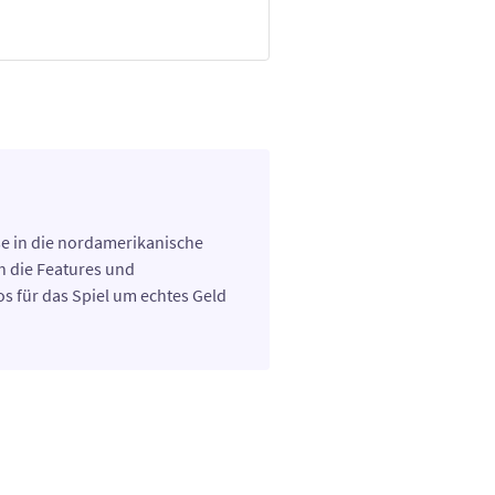
se in die nordamerikanische
h die Features und
os für das Spiel um echtes Geld