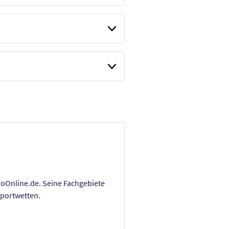
inoOnline.de. Seine Fachgebiete
Sportwetten.