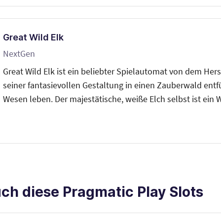
Great Wild Elk
NextGen
Great Wild Elk ist ein beliebter Spielautomat von dem Hers
seiner fantasievollen Gestaltung in einen Zauberwald entf
Wesen leben. Der majestätische, weiße Elch selbst ist ein 
ch diese Pragmatic Play Slots