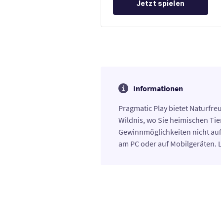
Jetzt spielen
Informationen
Pragmatic Play bietet Naturfr
Wildnis, wo Sie heimischen Ti
Gewinnmöglichkeiten nicht auße
am PC oder auf Mobilgeräten. L