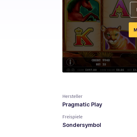
M
Hersteller
Pragmatic Play
Freispiele
Sondersymbol