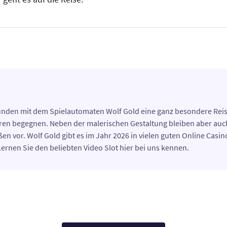
eunden mit dem Spielautomaten Wolf Gold eine ganz besondere Rei
eren begegnen. Neben der malerischen Gestaltung bleiben aber auc
n vor. Wolf Gold gibt es im Jahr 2026 in vielen guten Online Casin
ernen Sie den beliebten Video Slot hier bei uns kennen.