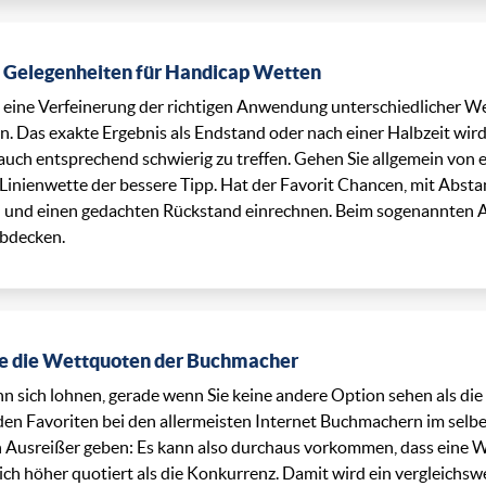
f Gelegenheiten für Handicap Wetten
t eine Verfeinerung der richtigen Anwendung unterschiedlicher Wet
en. Das exakte Ergebnis als Endstand oder nach einer Halbzeit wi
 auch entsprechend schwierig zu treffen. Gehen Sie allgemein von 
e Linienwette der bessere Tipp. Hat der Favorit Chancen, mit Absta
n und einen gedachten Rückstand einrechnen. Beim sogenannten A
bdecken.
ie die Wettquoten der Buchmacher
nn sich lohnen, gerade wenn Sie keine andere Option sehen als d
en Favoriten bei den allermeisten Internet Buchmachern im selbe
n Ausreißer geben: Es kann also durchaus vorkommen, dass eine We
h höher quotiert als die Konkurrenz. Damit wird ein vergleichswei