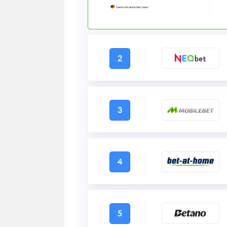
2
3
4
5