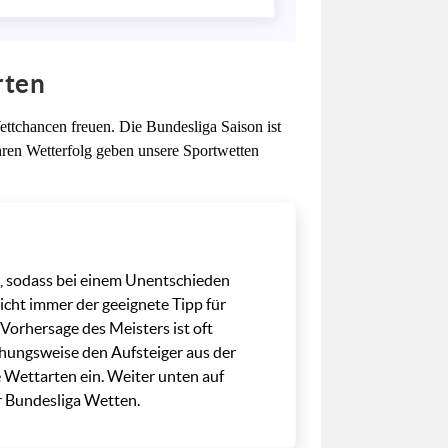
rten
ettchancen freuen. Die Bundesliga Saison ist
hren Wetterfolg geben unsere Sportwetten
n, sodass bei einem Unentschieden
icht immer der geeignete Tipp für
Vorhersage des Meisters ist oft
ehungsweise den Aufsteiger aus der
e Wettarten ein. Weiter unten auf
r Bundesliga Wetten.