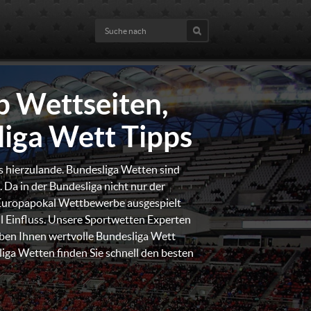
p Wettseiten,
iga Wett Tipps
ls hierzulande. Bundesliga Wetten sind
 Da in der Bundesliga nicht nur der
e Europapokal Wettbewerbe ausgespielt
l Einfluss. Unsere Sportwetten Experten
eben Ihnen wertvolle Bundesliga Wett
liga Wetten finden Sie schnell den besten