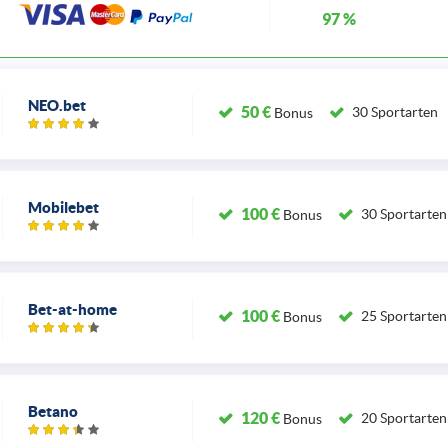
97 %
NEO.bet
50 €
30 Sportarten
Bonus
Mobilebet
100 €
30 Sportarten
Bonus
Bet-at-home
100 €
25 Sportarten
Bonus
Betano
120 €
20 Sportarten
Bonus