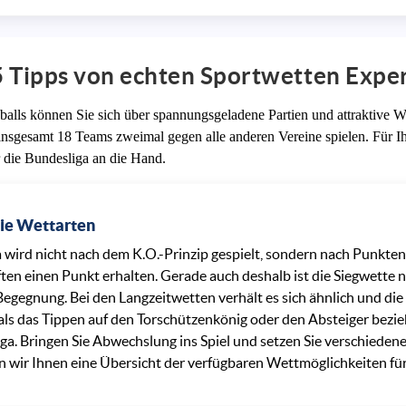
5 Tipps von echten Sportwetten Expe
sballs können Sie sich über spannungsgeladene Partien und attraktive W
 insgesamt 18 Teams zweimal gegen alle anderen Vereine spielen. Für I
r die Bundesliga an die Hand.
die Wettarten
a wird nicht nach dem K.O.-Prinzip gespielt, sondern nach Punkte
en einen Punkt erhalten. Gerade auch deshalb ist die Siegwette n
Begegnung. Bei den Langzeitwetten verhält es sich ähnlich und die 
 als das Tippen auf den Torschützenkönig oder den Absteiger bezi
ga. Bringen Sie Abwechslung ins Spiel und setzen Sie verschieden
en wir Ihnen eine Übersicht der verfügbaren Wettmöglichkeiten fü