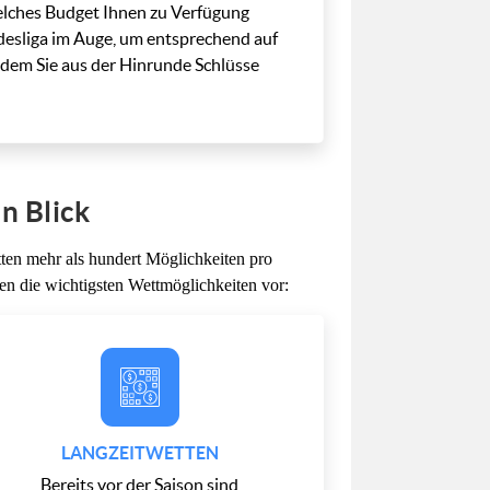
welches Budget Ihnen zu Verfügung
ndesliga im Auge, um entsprechend auf
indem Sie aus der Hinrunde Schlüsse
n Blick
tten mehr als hundert Möglichkeiten pro
nen die wichtigsten Wettmöglichkeiten vor:
LANGZEITWETTEN
Bereits vor der Saison sind