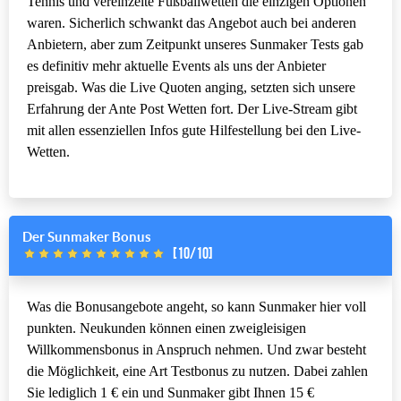
Tennis und vereinzelte Fußballwetten die einzigen Optionen
waren. Sicherlich schwankt das Angebot auch bei anderen
Anbietern, aber zum Zeitpunkt unseres Sunmaker Tests gab
es definitiv mehr aktuelle Events als uns der Anbieter
preisgab. Was die Live Quoten anging, setzten sich unsere
Erfahrung der Ante Post Wetten fort. Der Live-Stream gibt
mit allen essenziellen Infos gute Hilfestellung bei den Live-
Wetten.
Der Sunmaker Bonus
10/10
Was die Bonusangebote angeht, so kann Sunmaker hier voll
punkten. Neukunden können einen zweigleisigen
Willkommensbonus in Anspruch nehmen. Und zwar besteht
die Möglichkeit, eine Art Testbonus zu nutzen. Dabei zahlen
Sie lediglich 1 € ein und Sunmaker gibt Ihnen 15 €