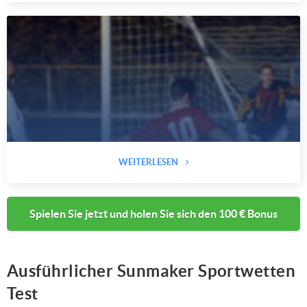
WEITERLESEN
Spielen Sie jetzt und holen Sie sich den 100 € Bonus
Ausführlicher Sunmaker Sportwetten
Test