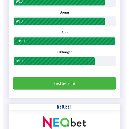
9/10
Bonus
9/10
App
10/10
Zahlungen
8/10
Testbericht
NEO.BET