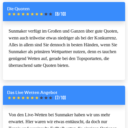
Die Quoten
8/10
Sunmaker verfügt im Großen und Ganzen über gute Quoten,
wenn auch teilweise etwas niedriger als bei der Konkurrenz.
Alles in allem sind Sie dennoch in besten Händen, wenn Sie
Sunmaker als primären Wettpartner nutzen, denn es tauchen
genügend Wetten auf, gerade bei den Topsportarten, die
überraschend satte Quoten bieten.
Das Live Wetten Angebot
7/10
Von den Live-Wetten bei Sunmaker haben wir uns mehr
erwartet. Hier waren wir etwas enttäuscht, da doch nur