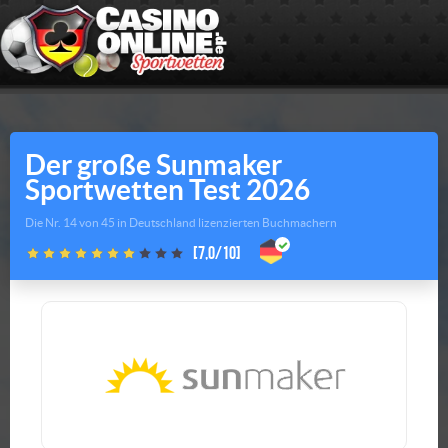
Der große Sunmaker
Sportwetten Test 2026
Die Nr. 14 von 45 in Deutschland lizenzierten Buchmachern
7,0/10