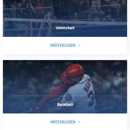
Volleyball
WEITERLESEN
Baseball
WEITERLESEN