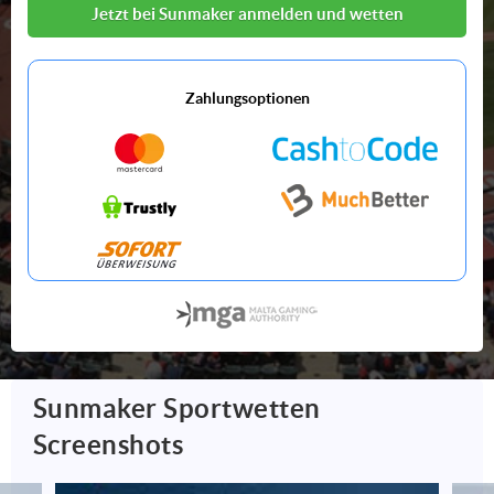
Jetzt bei Sunmaker anmelden und wetten
Zahlungsoptionen
Sunmaker Sportwetten
Screenshots