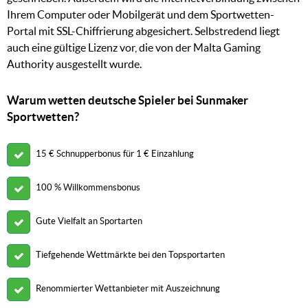
Ihrem Computer oder Mobilgerät und dem Sportwetten-
Portal mit SSL-Chiffrierung abgesichert. Selbstredend liegt
auch eine gültige Lizenz vor, die von der Malta Gaming
Authority ausgestellt wurde.
Warum wetten deutsche Spieler bei Sunmaker
Sportwetten?
15 € Schnupperbonus für 1 € Einzahlung
100 % Willkommensbonus
Gute Vielfalt an Sportarten
Tiefgehende Wettmärkte bei den Topsportarten
Renommierter Wettanbieter mit Auszeichnung