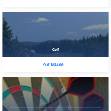
Golf
WEITERLESEN