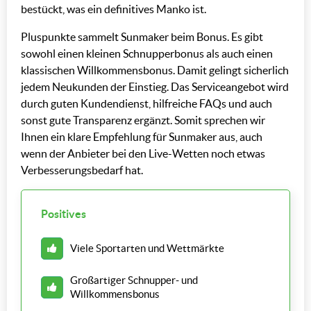
bestückt, was ein definitives Manko ist.
Pluspunkte sammelt Sunmaker beim Bonus. Es gibt
sowohl einen kleinen Schnupperbonus als auch einen
klassischen Willkommensbonus. Damit gelingt sicherlich
jedem Neukunden der Einstieg. Das Serviceangebot wird
durch guten Kundendienst, hilfreiche FAQs und auch
sonst gute Transparenz ergänzt. Somit sprechen wir
Ihnen ein klare Empfehlung für Sunmaker aus, auch
wenn der Anbieter bei den Live-Wetten noch etwas
Verbesserungsbedarf hat.
Positives
Viele Sportarten und Wettmärkte
Großartiger Schnupper- und
Willkommensbonus