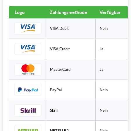
Logo
Logo
Zahlungsmethode
Verfügbar
VISA Debit
Nein
VISA Credit
Ja
MasterCard
Ja
PayPal
Nein
Skrill
Nein
NETELLER
Nein