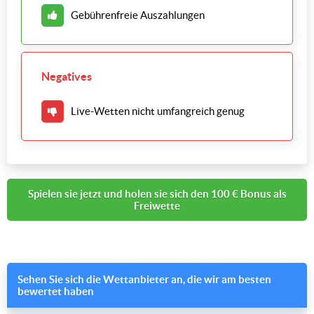
Gebührenfreie Auszahlungen
Negatives
Live-Wetten nicht umfangreich genug
Spielen sie jetzt und holen sie sich den 100 € Bonus als
Freiwette
Sehen Sie sich die Wettanbieter an, die wir am besten
bewertet haben