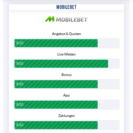
MOBILEBET
Angebot & Quoten
8/10
Live Wetten
9/10
Bonus
8/10
App
8/10
Zahlungen
8/10