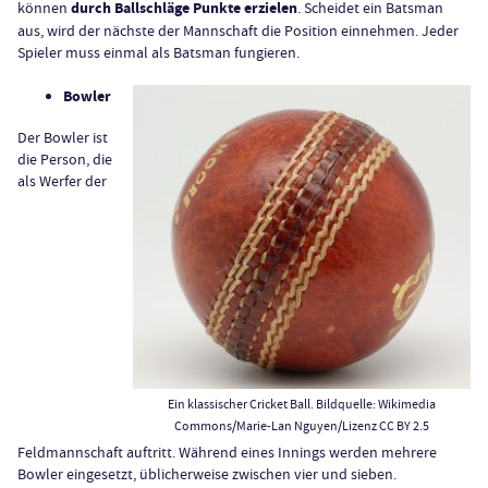
können
durch Ballschläge Punkte erzielen
. Scheidet ein Batsman
aus, wird der nächste der Mannschaft die Position einnehmen. Jeder
Spieler muss einmal als Batsman fungieren.
Bowler
Der Bowler ist
die Person, die
als Werfer der
Ein klassischer Cricket Ball. Bildquelle: Wikimedia
Commons/Marie-Lan Nguyen/Lizenz CC BY 2.5
Feldmannschaft auftritt. Während eines Innings werden mehrere
Bowler eingesetzt, üblicherweise zwischen vier und sieben.