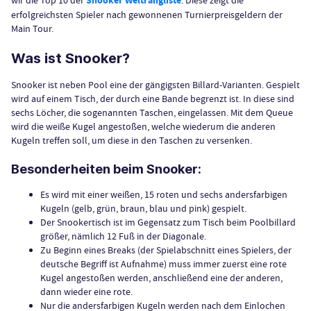
Snooker Weltrangliste
erfolgreichsten Spieler nach gewonnenen Turnierpreisgeldern der
Main Tour.
Was ist Snooker?
Snooker ist neben Pool eine der gängigsten Billard-Varianten. Gespielt
wird auf einem Tisch, der durch eine Bande begrenzt ist. In diese sind
sechs Löcher, die sogenannten Taschen, eingelassen. Mit dem Queue
wird die weiße Kugel angestoßen, welche wiederum die anderen
Kugeln treffen soll, um diese in den Taschen zu versenken.
Besonderheiten beim Snooker:
Es wird mit einer weißen, 15 roten und sechs andersfarbigen
Kugeln (gelb, grün, braun, blau und pink) gespielt.
Der Snookertisch ist im Gegensatz zum Tisch beim Poolbillard
größer, nämlich 12 Fuß in der Diagonale.
Zu Beginn eines Breaks (der Spielabschnitt eines Spielers, der
deutsche Begriff ist Aufnahme) muss immer zuerst eine rote
Kugel angestoßen werden, anschließend eine der anderen,
dann wieder eine rote.
Nur die andersfarbigen Kugeln werden nach dem Einlochen