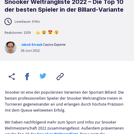
Snooker Weltrangliste 2022 – Die Top 10
der besten Spieler in der Billard-Variante
Lesedauer:
8
Min
Reaktionen: 1559
Jakob Straub
Casino Experte
08 Juni 2022
Snooker ist eine der populärsten Varianten der Sportart Billard. Die
besten professionellen Spieler der Snooker Weltrangliste treten in
Turnieren gegeneinander an und erlangen durch höchste Präzision
mit dem Queue weltweiten Erfolg.
Wir haben nachfolgend mehr zum Sport und Infos zur Snooker
Weltmeisterschaft 2022 zusammengefasst. Außerdem präsentieren
wir die Top 10 der
. Diese zeigt die