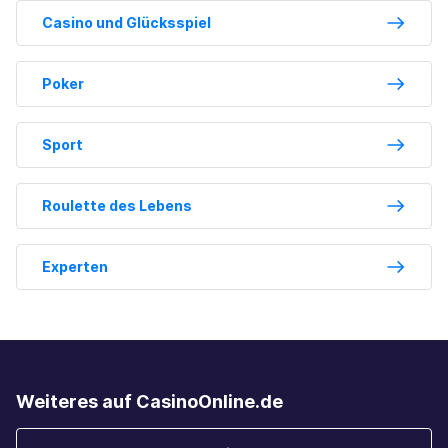
Casino und Glücksspiel
Poker
Sport
Roulette des Lebens
Experten
Weiteres auf CasinoOnline.de