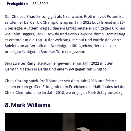
Preisgelder:
384.500 £
Der Chinese Zhao Xintong gilt als Nachwuchs-Profi mit viel Potential,
seitdem er bei der UK Championship im Jahr 2021 Luca Brecel mit 10-
5 besiegte. Auf dem Weg zu diesem Erfolg setzte er sich gegen Größen
wie John Higgins, Jack Lisowski und Barry Hawkins durch. Damit stieg
er erstmals in die Top 16 der Weltrangliste auf und wurde der vierte
Spieler von außerhalb des Vereinigten Königreichs, der eines der
prestigeträchtigsten Snooker Turniere gewann.
Sein zweites Ranglistenturnier gewann er im Jahr 2022 mit den
German Masters in Berlin und einem 9-0 gegen Yan Bingtao.
Zhao Xintong spielt Profi Snooker seit dem Jahr 2016 und feierte
seinen ersten großen Erfolg mit dem Erreichen des Halbfinales bei der
China Championship im Jahr 2018, wo er gegen Mark Selby unterlag.
8. Mark Williams