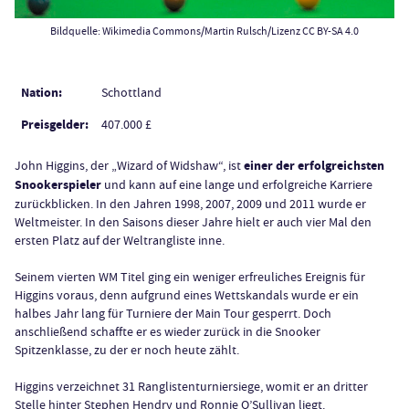
Bildquelle: Wikimedia Commons/Martin Rulsch/Lizenz CC BY-SA 4.0
Nation:
Schottland
Preisgelder:
407.000 £
John Higgins, der „Wizard of Widshaw“, ist
einer der erfolgreichsten
Snookerspieler
und kann auf eine lange und erfolgreiche Karriere
zurückblicken. In den Jahren 1998, 2007, 2009 und 2011 wurde er
Weltmeister. In den Saisons dieser Jahre hielt er auch vier Mal den
ersten Platz auf der Weltrangliste inne.
Seinem vierten WM Titel ging ein weniger erfreuliches Ereignis für
Higgins voraus, denn aufgrund eines Wettskandals wurde er ein
halbes Jahr lang für Turniere der Main Tour gesperrt. Doch
anschließend schaffte er es wieder zurück in die Snooker
Spitzenklasse, zu der er noch heute zählt.
Higgins verzeichnet 31 Ranglistenturniersiege, womit er an dritter
Stelle hinter Stephen Hendry und Ronnie O’Sullivan liegt.