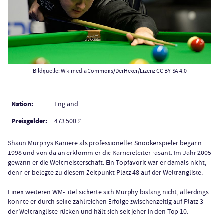
Bildquelle: Wikimedia Commons/DerHexer/Lizenz CC BY-SA 4.0
Nation:
England
Preisgelder:
473.500 £
Shaun Murphys Karriere als professioneller Snookerspieler begann
1998 und von da an erklomm er die Karriereleiter rasant. Im Jahr 2005
gewann er die Weltmeisterschaft. Ein Topfavorit war er damals nicht,
denn er belegte zu diesem Zeitpunkt Platz 48 auf der Weltrangliste.
Einen weiteren WM-Titel sicherte sich Murphy bislang nicht, allerdings
konnte er durch seine zahlreichen Erfolge zwischenzeitig auf Platz 3
der Weltrangliste rücken und hält sich seit jeher in den Top 10.