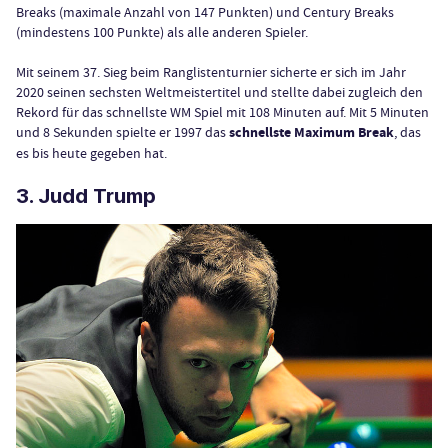
Breaks (maximale Anzahl von 147 Punkten) und Century Breaks
(mindestens 100 Punkte) als alle anderen Spieler.
Mit seinem 37. Sieg beim Ranglistenturnier sicherte er sich im Jahr
2020 seinen sechsten Weltmeistertitel und stellte dabei zugleich den
Rekord für das schnellste WM Spiel mit 108 Minuten auf. Mit 5 Minuten
und 8 Sekunden spielte er 1997 das
schnellste Maximum Break
, das
es bis heute gegeben hat.
3. Judd Trump