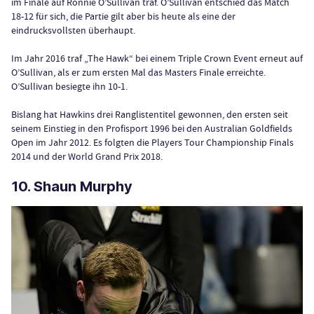
im Finale auf Ronnie O’Sullivan traf. O’Sullivan entschied das Match
18-12 für sich, die Partie gilt aber bis heute als eine der
eindrucksvollsten überhaupt.
Im Jahr 2016 traf „The Hawk“ bei einem Triple Crown Event erneut auf
O’Sullivan, als er zum ersten Mal das Masters Finale erreichte.
O’Sullivan besiegte ihn 10-1.
Bislang hat Hawkins drei Ranglistentitel gewonnen, den ersten seit
seinem Einstieg in den Profisport 1996 bei den Australian Goldfields
Open im Jahr 2012. Es folgten die Players Tour Championship Finals
2014 und der World Grand Prix 2018.
10. Shaun Murphy