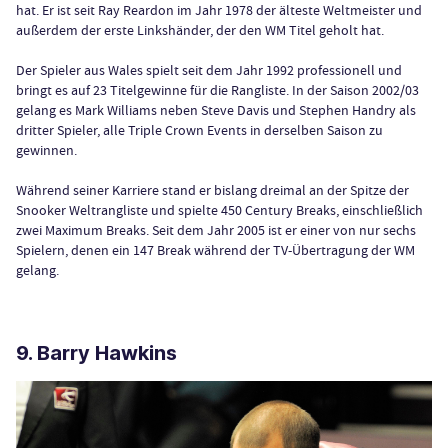
hat. Er ist seit Ray Reardon im Jahr 1978 der älteste Weltmeister und
außerdem der erste Linkshänder, der den WM Titel geholt hat.
Der Spieler aus Wales spielt seit dem Jahr 1992 professionell und
bringt es auf 23 Titelgewinne für die Rangliste. In der Saison 2002/03
gelang es Mark Williams neben Steve Davis und Stephen Handry als
dritter Spieler, alle Triple Crown Events in derselben Saison zu
gewinnen.
Während seiner Karriere stand er bislang dreimal an der Spitze der
Snooker Weltrangliste und spielte 450 Century Breaks, einschließlich
zwei Maximum Breaks. Seit dem Jahr 2005 ist er einer von nur sechs
Spielern, denen ein 147 Break während der TV-Übertragung der WM
gelang.
9. Barry Hawkins