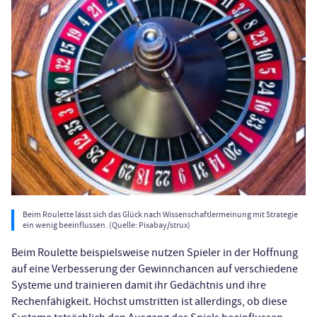
Beim Roulette lässt sich das Glück nach Wissenschaftlermeinung mit Strategie
ein wenig beeinflussen. (Quelle: Pixabay/strux)
Beim Roulette beispielsweise nutzen Spieler in der Hoffnung
auf eine Verbesserung der Gewinnchancen auf verschiedene
Systeme und trainieren damit ihr Gedächtnis und ihre
Rechenfähigkeit. Höchst umstritten ist allerdings, ob diese