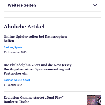
Casinos
ONLINE POKER
Weitere Seiten
SPIELAUTOMATEN ONLINE SPIELEN
E-Sport
CasinoOnline.de
ONLINE SPIELOTHEKEN
Ähnliche Artikel
Gesetzgebung
KOSTENLOSE SPIELE
POKER
Echtgeld
Online-Spieler sollen bei Katastrophen
Lotterie
helfen
PayPal Casinos
Casinos
,
Spiele
13. November 2013
Poker
Novoline Casinos
Die Philadelphia 76ers und die New Jersey
Schlagzeilen
Devils gehen einen Sponsorenvertrag mit
Merkur Casinos
Partypoker ein
Spiele
Casinos
,
Spiele
,
Sport
Spielautomaten
17. Januar 2014
Spielerschutz
Casino Testberichte
Evolution Gaming startet „Dual Play“-
Roulette-Tische