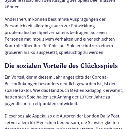
Systeme tatsächlich den Ausgang des Spiels beeinflussen
können.
Andersherum können bestimmte Ausprägungen der
Persönlichkeit allerdings auch zur Entwicklung
problematischen Spielverhaltens beitragen. So seien
Personen mit impulsivem Verhalten und einer schlechten
Kontrolle über ihre Gefühle laut Spielerschützern einem
größeren Risiko ausgesetzt, spielsüchtig zu werden.
Die sozialen Vorteile des Glücksspiels
Ein Vorteil, der in diesem Jahr angesichts der Corona-
Beschränkungen besonders deutlich geworden ist, ist der
soziale Faktor. Wie das Handbuch Medienpädagogik erwähnt,
hätten sich Spielhallen seit Anfang der 1970er Jahre zu
jugendlichen Treffpunkten entwickelt.
Dieser soziale Aspekt, so die Autoren der London Daily Post,
sei vor allem für Menschen bedeutsam, die Schwierigkeiten