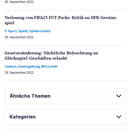
30. September 2022
Verlosung von FIFA23 FUT-Packs: Kritik an DFB-Gewinn­
spiel
E-Sport
,
Spiele
,
Spielerschutz
30. September 2022
Gesetzes­änderung: Nächtliche Beleuch­tung an
Glücksspiel-Geschäften erlaubt
Casinos
,
Gesetzgebung
,
Wirtschaft
29. September 2022
Ähnliche Themen
SPIELAUTOMATEN
GLÜCKSSPIEL ONLINE
Kategorien
ONLINE ROULETTE SPIELEN