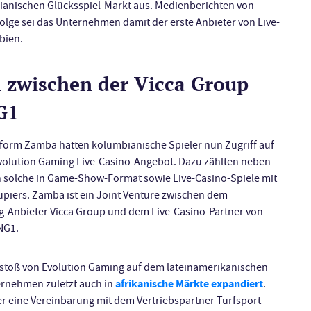
ianischen Glücksspiel-Markt aus. Medienberichten von
olge sei das Unternehmen damit der erste Anbieter von Live-
bien.
 zwischen der Vicca Group
G1
ttform Zamba hätten kolumbianische Spieler nun Zugriff auf
Evolution Gaming Live-Casino-Angebot. Dazu zählten neben
h solche in Game-Show-Format sowie Live-Casino-Spiele mit
piers. Zamba ist ein Joint Venture zwischen dem
-Anbieter Vicca Group und dem Live-Casino-Partner von
NG1.
stoß von Evolution Gaming auf dem lateinamerikanischen
afrikanische Märkte expandiert
ernehmen zuletzt auch in
.
r eine Vereinbarung mit dem Vertriebspartner Turfsport