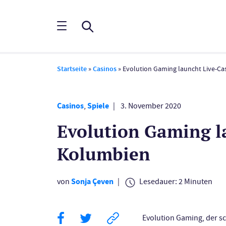
Startseite
»
Casinos
»
Evolution Gaming launcht Live-Ca
Casinos
Spiele
,
|
3. November 2020
Evolution Gaming l
Kolumbien
Sonja Çeven
von
|
Lesedauer:
2
Minuten
Evolution Gaming, der sc