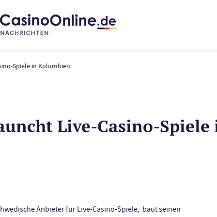
sino-Spiele in Kolumbien
auncht Live-Casino-Spiele 
hwedische Anbieter für Live-Casino-Spiele, baut seinen