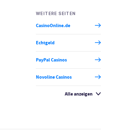
Schlagzeilen
WEITERE SEITEN
CasinoOnline.de
Spiele
Echtgeld
Spielerschutz
PayPal Casinos
Sport
Novoline Casinos
Wetten
Alle anzeigen
Merkur Casinos
Wirtschaft
Spielautomaten
Casino Testberichte