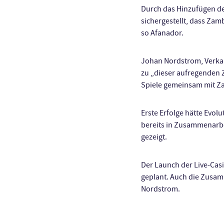
Durch das Hinzufügen de
sichergestellt, dass Zam
so Afanador.
Johan Nordstrom, Verkau
zu „dieser aufregenden Ze
Spiele gemeinsam mit Z
Erste Erfolge hätte Evo
bereits in Zusammenarbe
gezeigt.
Der Launch der Live-Cas
geplant. Auch die Zusamm
Nordstrom.