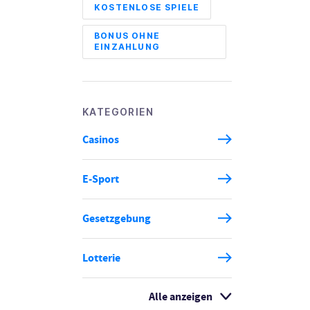
KOSTENLOSE SPIELE
BONUS OHNE
EINZAHLUNG
KATEGORIEN
Casinos
E-Sport
Gesetzgebung
Lotterie
Alle anzeigen
Poker