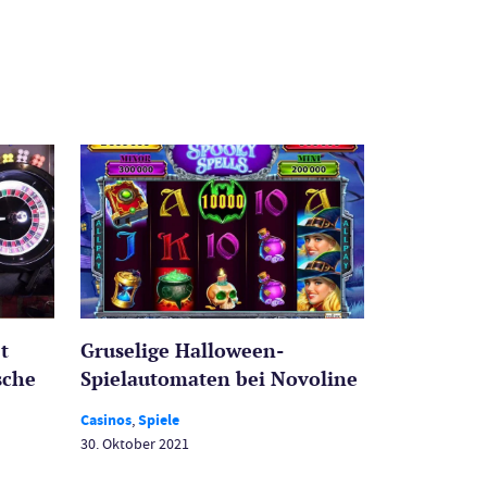
Bonus Ohne Einzahlung
Slot Freispiele
t
Gruselige Halloween-
sche
Spielautomaten bei Novoline
Casinos
,
Spiele
30. Oktober 2021