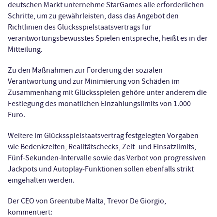
deutschen Markt unternehme StarGames alle erforderlichen
Schritte, um zu gewährleisten, dass das Angebot den
Richtlinien des Glücksspielstaatsvertrags für
verantwortungsbewusstes Spielen entspreche, heißt es in der
Mitteilung.
Zu den Maßnahmen zur Förderung der sozialen
Verantwortung und zur Minimierung von Schäden im
Zusammenhang mit Glücksspielen gehöre unter anderem die
Festlegung des monatlichen Einzahlungslimits von 1.000
Euro.
Weitere im Glücksspielstaatsvertrag festgelegten Vorgaben
wie Bedenkzeiten, Realitätschecks, Zeit- und Einsatzlimits,
Fünf-Sekunden-Intervalle sowie das Verbot von progressiven
Jackpots und Autoplay-Funktionen sollen ebenfalls strikt
eingehalten werden.
Der CEO von Greentube Malta, Trevor De Giorgio,
kommentiert: