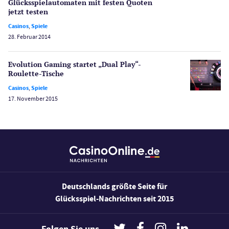
Glücksspielautomaten mit festen Quoten
jetzt testen
Sport
Bonus Ohne Einzahlung
Casinos
,
Spiele
28. Februar 2014
Wetten
Slot Freispiele
Evolution Gaming startet „Dual Play“-
Wirtschaft
Roulette-Tische
Casinos
,
Spiele
17. November 2015
Deutschlands größte Seite für
Glücksspiel-Nachrichten seit 2015