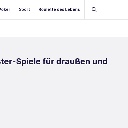
Poker
Sport
Roulette des Lebens
er-Spiele für draußen und