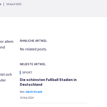
e
16 April 2022
ÄHNLICHE ARTIKEL
vor allem
und
No related posts.
NEUESTE ARTIKEL
SPORT
tet sich
Die schönsten Fußball Stadien in
nder
Deutschland
Von
Jakob Straub
15 Mai 2024