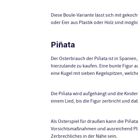
Diese Boule-Variante lässt sich mit gekoc
oder Eier aus Plastik oder Holz sind mögli
Piñata
Der Osterbrauch der Piñata ist in Spanien,
hierzulande zu kaufen. Eine bunte Figur aus
eine Kugel mit sieben Kegelspitzen, welch
Die Piñata wird aufgehängt und die Kinde
einem Lied, bis die Figur zerbricht und da
Als Osterspiel für draußen kann die Piña
Vorsichtsmaßnahmen und ausreichend Platz 
Zerbrechliches in der Nähe sein.