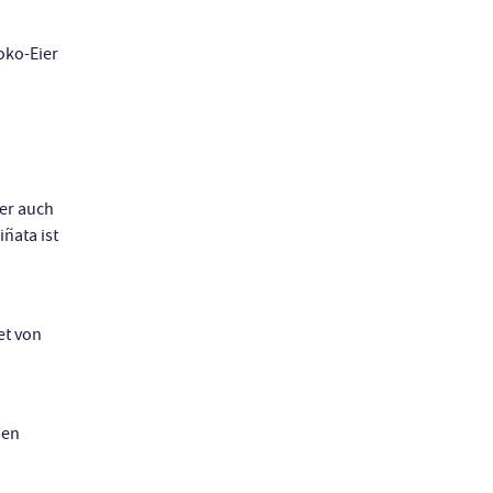
oko-Eier
ber auch
iñata ist
et von
den