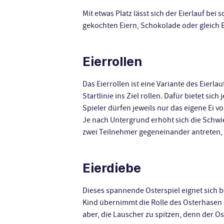
Mit etwas Platz lässt sich der Eierlauf b
gekochten Eiern, Schokolade oder gleich Ei
Eierrollen
Das Eierrollen ist eine Variante des Eierl
Startlinie ins Ziel rollen. Dafür bietet sic
Spieler dürfen jeweils nur das eigene Ei
Je nach Untergrund erhöht sich die Schwier
zwei Teilnehmer gegeneinander antreten, bi
Eierdiebe
Dieses spannende Osterspiel eignet sich be
Kind übernimmt die Rolle des Osterhasen un
aber, die Lauscher zu spitzen, denn der