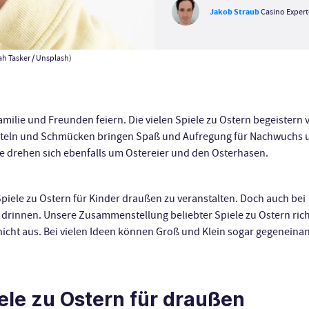
Jakob Straub
Casino Expert
h Tasker / Unsplash)
 Familie und Freunden feiern. Die vielen Spiele zu Ostern begeistern 
Basteln und Schmücken bringen Spaß und Aufregung für Nachwuchs 
le drehen sich ebenfalls um Ostereier und den Osterhasen.
Spiele zu Ostern für Kinder draußen zu veranstalten. Doch auch bei
r drinnen. Unsere Zusammenstellung beliebter Spiele zu Ostern rich
nicht aus. Bei vielen Ideen können Groß und Klein sogar gegeneina
iele zu Ostern für draußen