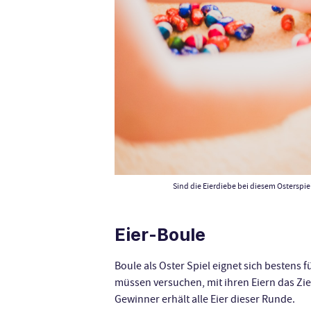
Sind die Eierdiebe bei diesem Osterspiel
Eier-Boule
Boule als Oster Spiel eignet sich bestens fü
müssen versuchen, mit ihren Eiern das Zi
Gewinner erhält alle Eier dieser Runde.