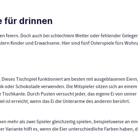
e für drinnen
ßen feiern. Doch auch bei schlechtem Wetter oder fehlender Gelegen
Ostern Kinder und Erwachsene. Hier sind fünf Osterspiele fürs Woh
n. Dieses Tischspiel funktioniert am besten mit ausgeblasenen Eiern,
stik oder Schokolade verwenden. Die Mitspieler sitzen sich an einem
Tischkante. Durch Pusten versucht jeder, das eigene Ei von seiner 
el ist erreicht, wenn das Ei die Unterarme des anderen berührt.
 mehr als zwei Spieler gleichzeitig spielen, beispielsweise an ei
r Variante hilft es, wenn die Eier unterschiedliche Farben haben, 