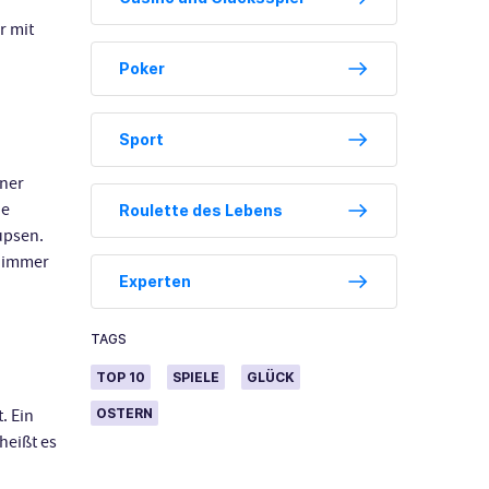
r mit
Poker
Sport
iner
ie
Roulette des Lebens
upsen.
i immer
Experten
TAGS
TOP 10
SPIELE
GLÜCK
. Ein
OSTERN
heißt es