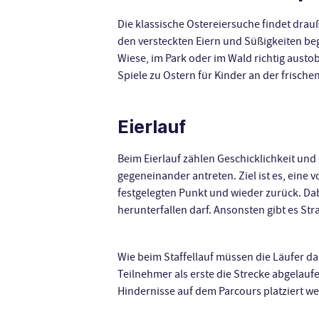
Die klassische Ostereiersuche findet drau
den versteckten Eiern und Süßigkeiten be
Wiese, im Park oder im Wald richtig aust
Spiele zu Ostern für Kinder an der frischen
Eierlauf
Beim Eierlauf zählen Geschicklichkeit und
gegeneinander antreten. Ziel ist es, eine 
festgelegten Punkt und wieder zurück. Dab
herunterfallen darf. Ansonsten gibt es Str
Wie beim Staffellauf müssen die Läufer d
Teilnehmer als erste die Strecke abgelauf
Hindernisse auf dem Parcours platziert w