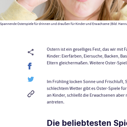
Spannende Osterspiele für drinnen und draußen für Kinder und Erwachsene (Bild: Hanna
Ostern ist ein geselliges Fest, das wir mit
Kinder: Eierfärben, Eiersuche, Backen, 
Eltern gleichermaßen. Weitere Oster-Spie
Im Frühling locken Sonne und Frischluft, 
schlechtem Wetter gibt es Oster-Spiele fü
an Kinder, schließt die Erwachsenen aber 
antreten.
Die beliebtesten Sp