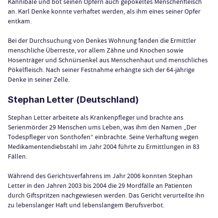
Kannibale und bot seinen Opfern auch gepökeltes Menschenfleisch
an. Karl Denke konnte verhaftet werden, als ihm eines seiner Opfer
entkam.
Bei der Durchsuchung von Denkes Wohnung fanden die Ermittler
menschliche Überreste, vor allem Zähne und Knochen sowie
Hosenträger und Schnürsenkel aus Menschenhaut und menschliches
Pökelfleisch. Nach seiner Festnahme erhängte sich der 64-jährige
Denke in seiner Zelle.
Stephan Letter (Deutschland)
Stephan Letter arbeitete als Krankenpfleger und brachte ans
Serienmörder 29 Menschen ums Leben, was ihm den Namen „Der
Todespfleger von Sonthofen“ einbrachte. Seine Verhaftung wegen
Medikamentendiebstahl im Jahr 2004 führte zu Ermittlungen in 83
Fällen.
Während des Gerichtsverfahrens im Jahr 2006 konnten Stephan
Letter in den Jahren 2003 bis 2004 die 29 Mordfälle an Patienten
durch Giftspritzen nachgewiesen werden. Das Gericht verurteilte ihn
zu lebenslanger Haft und lebenslangem Berufsverbot.