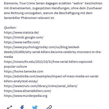
Elemente, True Crime Serien dagegen erzählen “wahre” Geschichten
mit dramatisierten, zugespitzten Handlungen, ohne dem Zuschauer
eine Richtung vorzugeben, warum die Beschäftigung mit dem
Serienkiller Phänomen relevant ist.
Quellen:
https://www.statista.de/
https://trends.google.com/
https://www.netflix.com/
https://www.psychologytoday.com/us/blog/wicked-
deeds/201409/why-serial-killers-become-celebrity-monsters-in-the-
media
https://now.tufts.edu/2022/10/31/how-serial-killers-captured-
popular-culture
https://home.benecke.com
https://edubirdie.com/examples/impact-of-mass-media-on-serial-
killers-analytical-essay/
https://www.trutv.com/library/crime/serial_killers/
https://www.allserialkillers.com/
https://www.murderpedia.org