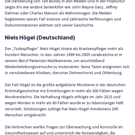
Die Darstellung von Ted Bundy in den Medien und in der Popkultur
zeigte ihn wie andere Serienkiller wie John Wayne Gacy, Jeffrey
Dahmer oder Charles Manson als Wahnsinnigen. Die Medien
begleiteten seinen Fall intensiv und zahlreiche Verfilmungen und
Dokumentationen widmen sich seiner Geschichte.
Niels Högel (Deutschland)
Der „Todespfleger“ Niels Högel tötete als Krankenpfleger mehr als
hundert Menschen. In den Jahren 1999 bis 2005 verabreichte er in
seinem Beruf Patienten Medikamente, um anschließend
Wiederbelebungsversuche zu inszenieren. Seine Taten ereigneten sich
in verschiedenen Kliniken, darunter Delmenhorst und Oldenburg.
Der Fall Högel ist die größte aufgeklärte Mordserie in der deutschen
Kriminalgeschichte mit Ermittlungen in mehr als 300 Fällen wegen
Mordverdachts. Die Verhaftung Högels erfolgte im Jahr 2015 und
wegen Mordes in mehr als 80 Fällen wurde er zu lebenslanger Haft
verurteilt. Schätzungen zufolge hat Niels Högel mindestens 200
Menschen umgebracht.
Die Verbrechen warfen Fragen zur Überwachung und Kontrolle im
Gesundheitswesen auf und unterstrich die Notwendigkeit, die