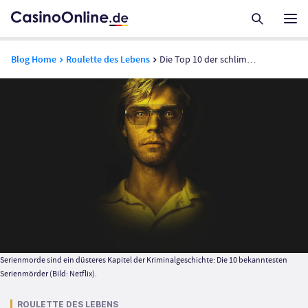
Blog Home
Roulette des Lebens
Die Top 10 der schlimmsten Serienmörder – weltweit und auch in Deutschland
Serienmorde sind ein düsteres Kapitel der Kriminalgeschichte: Die 10 bekanntesten
Serienmörder (Bild: Netflix).
ROULETTE DES LEBENS