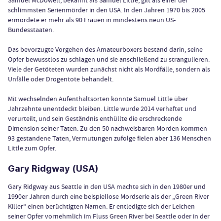
Samuel McDowell, bekannt als Samuel Little, gilt als einer der
schlimmsten Serienmörder in den USA. In den Jahren 1970 bis 2005
ermordete er mehr als 90 Frauen in mindestens neun US-
Bundesstaaten.
Das bevorzugte Vorgehen des Amateurboxers bestand darin, seine
Opfer bewusstlos zu schlagen und sie anschließend zu strangulieren.
Viele der Getöteten wurden zunächst nicht als Mordfälle, sondern als
Unfälle oder Drogentote behandelt.
Mit wechselnden Aufenthaltsorten konnte Samuel Little über
Jahrzehnte unentdeckt bleiben. Little wurde 2014 verhaftet und
verurteilt, und sein Geständnis enthüllte die erschreckende
Dimension seiner Taten. Zu den 50 nachweisbaren Morden kommen
93 gestandene Taten, Vermutungen zufolge fielen aber 136 Menschen
Little zum Opfer.
Gary Ridgway (USA)
Gary Ridgway aus Seattle in den USA machte sich in den 1980er und
1990er Jahren durch eine beispiellose Mordserie als der „Green River
Killer“ einen berüchtigten Namen. Er entledigte sich der Leichen
seiner Opfer vornehmlich im Fluss Green River bei Seattle oder in der