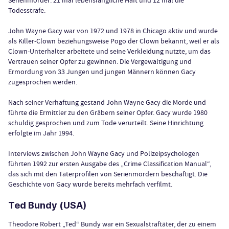
Serienmörder: 21 mal lebenslängliche Haft und 12 mal die
Todesstrafe.
John Wayne Gacy war von 1972 und 1978 in Chicago aktiv und wurde
als Killer-Clown beziehungsweise Pogo der Clown bekannt, weil er als
Clown-Unterhalter arbeitete und seine Verkleidung nutzte, um das
Vertrauen seiner Opfer zu gewinnen. Die Vergewaltigung und
Ermordung von 33 Jungen und jungen Männern können Gacy
zugesprochen werden.
Nach seiner Verhaftung gestand John Wayne Gacy die Morde und
führte die Ermittler zu den Gräbern seiner Opfer. Gacy wurde 1980
schuldig gesprochen und zum Tode verurteilt. Seine Hinrichtung
erfolgte im Jahr 1994.
Interviews zwischen John Wayne Gacy und Polizeipsychologen
führten 1992 zur ersten Ausgabe des „Crime Classification Manual“,
das sich mit den Täterprofilen von Serienmördern beschäftigt. Die
Geschichte von Gacy wurde bereits mehrfach verfilmt.
Ted Bundy (USA)
Theodore Robert „Ted“ Bundy war ein Sexualstraftäter, der zu einem