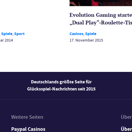
Evolution Gaming starte
„Dual Play“-Roulette-Ti
,
Spiele
,
Sport
Casinos
,
Spiele
uar 2014
17. November 2015
Deutschlands größte Seite für
Glücksspiel-Nachrichten seit 2015
Weitere Seiten
Über
Paypal Casinos
Über