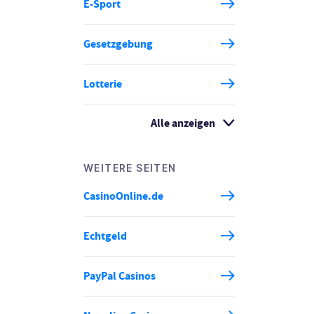
E-Sport
Gesetzgebung
Lotterie
Alle anzeigen
Poker
Schlagzeilen
WEITERE SEITEN
CasinoOnline.de
Spiele
Echtgeld
Spielerschutz
PayPal Casinos
Sport