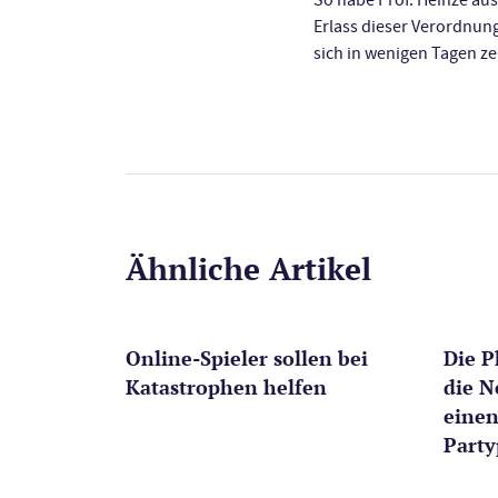
Erlass dieser Verordnun
sich in wenigen Tagen ze
Ähnliche Artikel
Online-Spieler sollen bei
Die P
Katastrophen helfen
die N
einen
Party