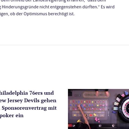
g Hinderungsgründe nicht entgegenstehen dürften.“ Es wird
igen, ob der Optimismus berechtigt ist.
hiladelphia 76ers und
ew Jersey Devils gehen
 Sponsorenvertrag mit
poker ein