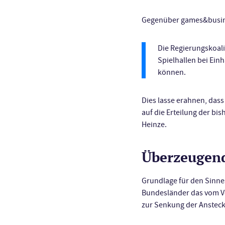
Gegenüber games&busines
Die Regierungskoali
Spielhallen bei Ei
können.
Dies lasse erahnen, dass
auf die Erteilung der bi
Heinze.
Überzeugen
Grundlage für den Sinn
Bundesländer das vom V
zur Senkung der Ansteck