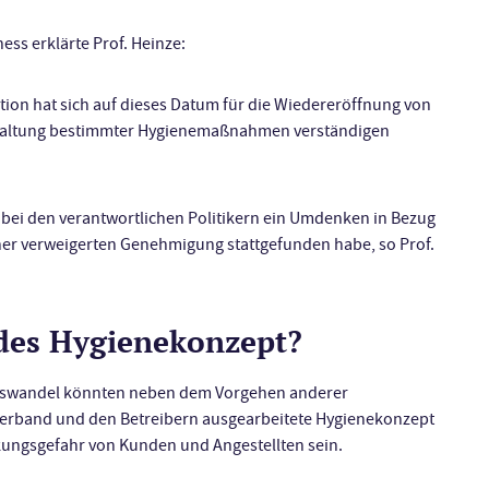
s erklärte Prof. Heinze:
tion hat sich auf dieses Datum für die Wiedereröffnung von
nhaltung bestimmter Hygienemaßnahmen verständigen
 bei den verantwortlichen Politikern ein Umdenken in Bezug
sher verweigerten Genehmigung stattgefunden habe, so Prof.
des Hygienekonzept?
eswandel könnten neben dem Vorgehen anderer
erband und den Betreibern ausgearbeitete Hygienekonzept
ungsgefahr von Kunden und Angestellten sein.