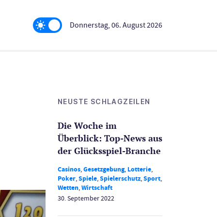
Donnerstag, 06. August 2026
NEUSTE SCHLAGZEILEN
Die Woche im
Überblick: Top-News aus
der Glücksspiel-Branche
Casinos
,
Gesetzgebung
,
Lotterie
,
Poker
,
Spiele
,
Spielerschutz
,
Sport
,
Wetten
,
Wirtschaft
30. September 2022