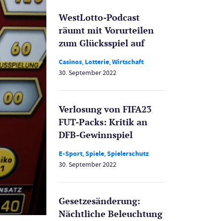
WestLotto-Podcast
räumt mit Vorurteilen
zum Glücksspiel auf
Casinos
,
Lotterie
,
Wirtschaft
30. September 2022
Verlosung von FIFA23
FUT-Packs: Kritik an
DFB-Gewinn­spiel
E-Sport
,
Spiele
,
Spielerschutz
30. September 2022
Gesetzes­änderung:
Nächtliche Beleuch­tung