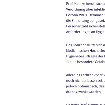
Prof. Heinze beruft sich
Verordnung über infekt
Corona-Virus. Demnach se
die Einhaltung der gese
Personenzahl sicherstell
Anforderungen an Hygie
Das Konzept stützt sich 
Medizinischen Hochschu
Hygienebeauftragte der R
“keine besondere Gefahr
Allerdings schränkt der
noch nicht erlassen sei, 
jedoch optimistisch, das
durchgewinkt würden.
So habe Prof. Heinze au