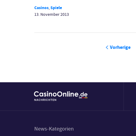
Casinos
,
Spiele
13. November 2013
Vorherige
News-Kategorien