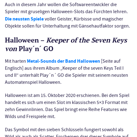
Auch in diesem Jahr wollen die Softwareentwickler die
Spieler mit gruseligen Halloween-Slots das Fürchten lehren.
Die neusten Spiele
voller Geister, Kürbisse und magischer
Objekte sollen für Unterhaltung mit Gänsehautfaktor sorgen.
Halloween –
Keeper of the Seven Keys
von
Play´n´ GO
Metal-Sounds der Band Halloween
Mit harten
[Seite auf
Englisch] aus ihrem Album „Keeper of the seven Keys Teil I
und II“ unterhält Play´n´ GO die Spieler mit seinem neusten
Automatenspiel Halloween.
Halloween ist am 15. Oktober 2020 erschienen. Bei dem Spiel
handelt es sich um einen Slot im klassischen 5×3 Format mit
zehn Gewinnlinien. Das Spiel bringt eine Reihe Features wie
Wilds und Freispiele mit.
Das Symbol mit den sieben Schlüsseln fungiert sowohl als
Wild als auch als Scatter. Erscheinen drei dieser Symbole auf