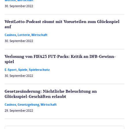
Wetten
,
Wirtschaft
30. September 2022
WestLotto-Podcast räumt mit Vorurteilen zum Glücksspiel
auf
Casinos
,
Lotterie
,
Wirtschaft
30. September 2022
Verlosung von FIFA23 FUT-Packs: Kritik an DFB-Gewinn­
spiel
E-Sport
,
Spiele
,
Spielerschutz
30. September 2022
Gesetzes­änderung: Nächtliche Beleuch­tung an
Glücksspiel-Geschäften erlaubt
Casinos
,
Gesetzgebung
,
Wirtschaft
29. September 2022