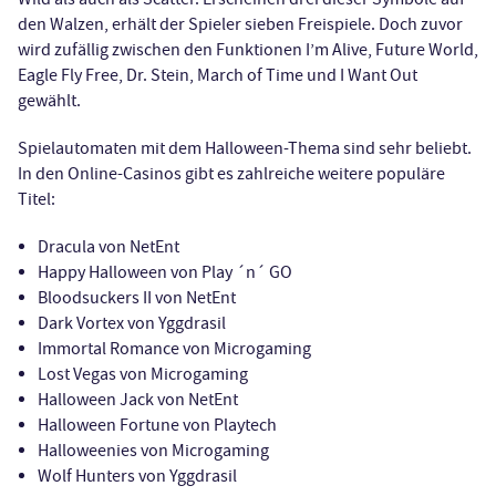
den Walzen, erhält der Spieler sieben Freispiele. Doch zuvor
wird zufällig zwischen den Funktionen I’m Alive, Future World,
Eagle Fly Free, Dr. Stein, March of Time und I Want Out
gewählt.
Spielautomaten mit dem Halloween-Thema sind sehr beliebt.
In den Online-Casinos gibt es zahlreiche weitere populäre
Titel:
Dracula von NetEnt
Happy Halloween von Play ´n´ GO
Bloodsuckers II von NetEnt
Dark Vortex von Yggdrasil
Immortal Romance von Microgaming
Lost Vegas von Microgaming
Halloween Jack von NetEnt
Halloween Fortune von Playtech
Halloweenies von Microgaming
Wolf Hunters von Yggdrasil