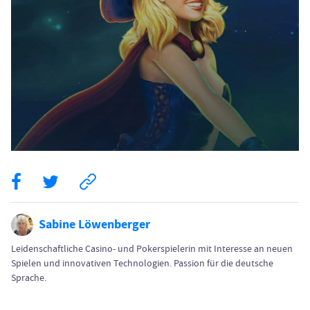
Sabine Löwenberger
Leidenschaftliche Casino- und Pokerspielerin mit Interesse an neuen
Spielen und innovativen Technologien. Passion für die deutsche
Sprache.