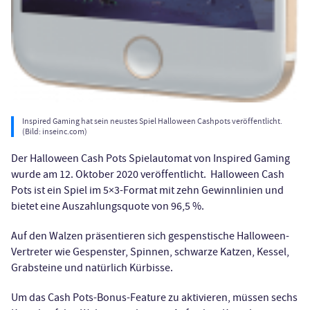
Inspired Gaming hat sein neustes Spiel Halloween Cashpots veröffentlicht.
(Bild: inseinc.com)
Der Halloween Cash Pots Spielautomat von Inspired Gaming
wurde am 12. Oktober 2020 veröffentlicht. Halloween Cash
Pots ist ein Spiel im 5×3-Format mit zehn Gewinnlinien und
bietet eine Auszahlungsquote von 96,5 %.
Auf den Walzen präsentieren sich gespenstische Halloween-
Vertreter wie Gespenster, Spinnen, schwarze Katzen, Kessel,
Grabsteine und natürlich Kürbisse.
Um das Cash Pots-Bonus-Feature zu aktivieren, müssen sechs