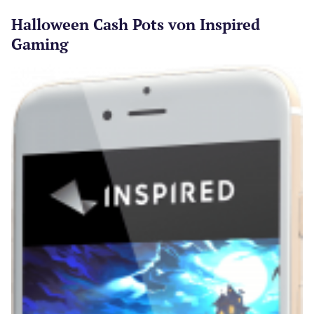
Halloween Cash Pots von Inspired
Gaming