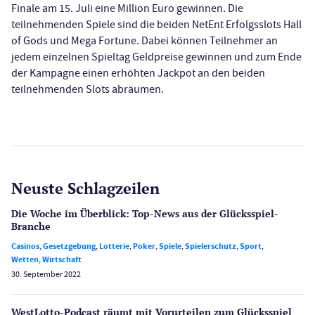
Finale am 15. Juli eine Million Euro gewinnen. Die
teilnehmenden Spiele sind die beiden NetEnt Erfolgsslots Hall
of Gods und Mega Fortune. Dabei können Teilnehmer an
jedem einzelnen Spieltag Geldpreise gewinnen und zum Ende
der Kampagne einen erhöhten Jackpot an den beiden
teilnehmenden Slots abräumen.
Neuste Schlagzeilen
Die Woche im Überblick: Top-News aus der Glücksspiel-
Branche
Casinos
,
Gesetzgebung
,
Lotterie
,
Poker
,
Spiele
,
Spielerschutz
,
Sport
,
Wetten
,
Wirtschaft
30. September 2022
WestLotto-Podcast räumt mit Vorurteilen zum Glücksspiel