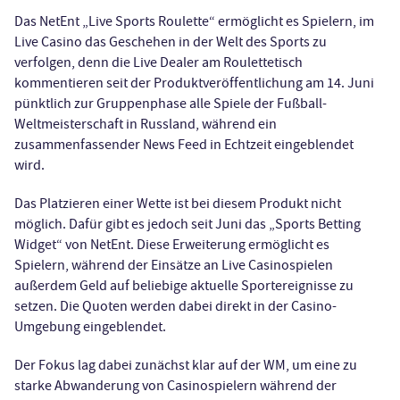
Das NetEnt „Live Sports Roulette“ ermöglicht es Spielern, im
Live Casino das Geschehen in der Welt des Sports zu
verfolgen, denn die Live Dealer am Roulettetisch
kommentieren seit der Produktveröffentlichung am 14. Juni
pünktlich zur Gruppenphase alle Spiele der Fußball-
Weltmeisterschaft in Russland, während ein
zusammenfassender News Feed in Echtzeit eingeblendet
wird.
Das Platzieren einer Wette ist bei diesem Produkt nicht
möglich. Dafür gibt es jedoch seit Juni das „Sports Betting
Widget“ von NetEnt. Diese Erweiterung ermöglicht es
Spielern, während der Einsätze an Live Casinospielen
außerdem Geld auf beliebige aktuelle Sportereignisse zu
setzen. Die Quoten werden dabei direkt in der Casino-
Umgebung eingeblendet.
Der Fokus lag dabei zunächst klar auf der WM, um eine zu
starke Abwanderung von Casinospielern während der