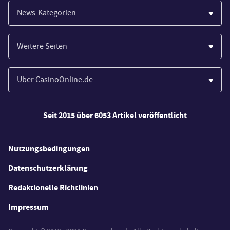
News-Kategorien
Casinos
Weitere Seiten
Wirtschaft
Paypal Casinos
Spiele
Über CasinoOnline.de
Novoline Casinos
Poker
Über Uns
Merkur Casinos
Seit 2015 über 6053 Artikel veröffentlicht
Sport
Unsere Experten
Spielautomaten
Gesetzgebung
Wie wir bewerten
Nutzungsbedingungen
Casino Testberichte
Schlagzeilen
FAQs
Datenschutzerklärung
Casino Bonus Angebote
E-Sport
Redaktionelle Richtlinien
Kostenlose Spiele
Lotterie
Impressum
Spielerschutz