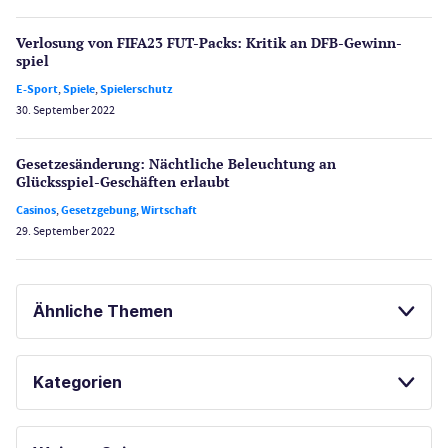
Verlosung von FIFA23 FUT-Packs: Kritik an DFB-Gewinn­
spiel
E-Sport
,
Spiele
,
Spielerschutz
30. September 2022
Gesetzes­änderung: Nächtliche Beleuch­tung an
Glücksspiel-Geschäften erlaubt
Casinos
,
Gesetzgebung
,
Wirtschaft
29. September 2022
Ähnliche Themen
LADBROKES CASINO TEST
Kategorien
MOBILE CASINO APPS
SPORTWETTEN
Casinos
ONLINE ROULETTE SPIELEN