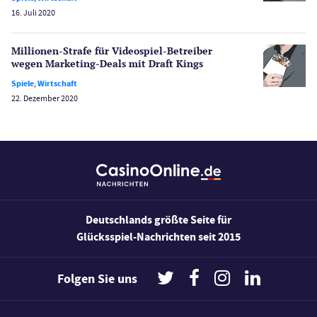
Bonus Ohne Einzahlung
16. Juli 2020
Wetten
Slot Freispiele
Millionen-Strafe für Videospiel-Betreiber
wegen Marketing-Deals mit Draft Kings
Wirtschaft
Spiele
,
Wirtschaft
22. Dezember 2020
Deutschlands größte Seite für
Glücksspiel-Nachrichten seit 2015
Folgen Sie uns