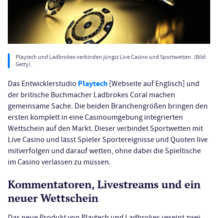
Playtech und Ladbrokes verbinden jüngst Live Casino und Sportwetten. (Bild:
Getty).
Playtech
Das Entwicklerstudio
[Webseite auf Englisch] und
der britische Buchmacher Ladbrokes Coral machen
gemeinsame Sache. Die beiden Branchengrößen bringen den
ersten komplett in eine Casinoumgebung integrierten
Wettschein auf den Markt. Dieser verbindet Sportwetten mit
Live Casino und lässt Spieler Sportereignisse und Quoten live
mitverfolgen und darauf wetten, ohne dabei die Spieltische
im Casino verlassen zu müssen.
Kommentatoren, Livestreams und ein
neuer Wettschein
Das neue Produkt von Playtech und Ladbrokes vereint zwei