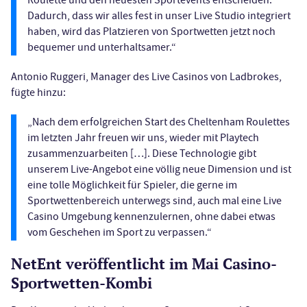
Dadurch, dass wir alles fest in unser Live Studio integriert
haben, wird das Platzieren von Sportwetten jetzt noch
bequemer und unterhaltsamer.“
Antonio Ruggeri, Manager des Live Casinos von Ladbrokes,
fügte hinzu:
„Nach dem erfolgreichen Start des Cheltenham Roulettes
im letzten Jahr freuen wir uns, wieder mit Playtech
zusammenzuarbeiten […]. Diese Technologie gibt
unserem Live-Angebot eine völlig neue Dimension und ist
eine tolle Möglichkeit für Spieler, die gerne im
Sportwettenbereich unterwegs sind, auch mal eine Live
Casino Umgebung kennenzulernen, ohne dabei etwas
vom Geschehen im Sport zu verpassen.“
NetEnt veröffentlicht im Mai Casino-
Sportwetten-Kombi