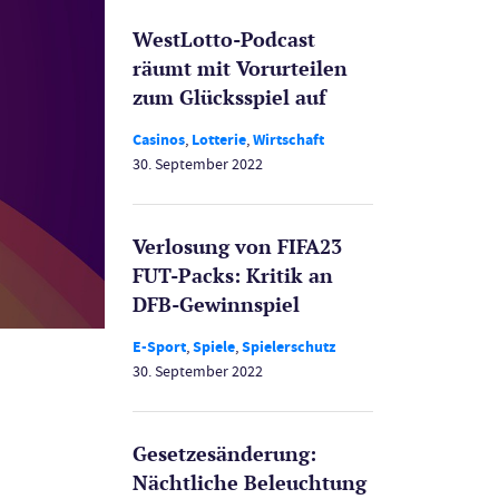
WestLotto-Podcast
räumt mit Vorurteilen
zum Glücksspiel auf
Casinos
,
Lotterie
,
Wirtschaft
30. September 2022
Verlosung von FIFA23
FUT-Packs: Kritik an
DFB-Gewinn­spiel
E-Sport
,
Spiele
,
Spielerschutz
30. September 2022
Gesetzes­änderung:
Nächtliche Beleuch­tung