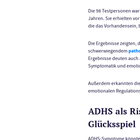
Die 98 Testpersonen war
Jahren. Sie erhielten vo
die das Vorhandensein,
Die Ergebnisse zeigten,
path
schwerwiegendem
Ergebnisse deuten auch
Symptomatik und emotio
Außerdem erkannten die 
emotionalen Regulation
ADHS als Ri
Glücksspiel
ADHS-Symptome könnten e