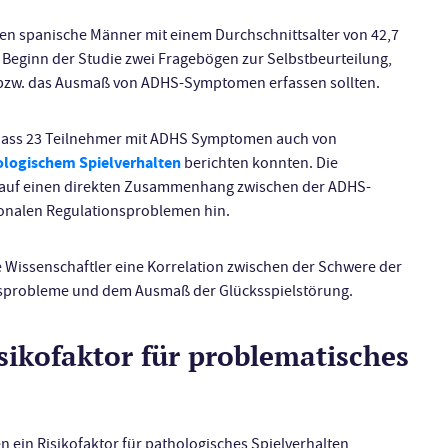
en spanische Männer mit einem Durchschnittsalter von 42,7
r Beginn der Studie zwei Fragebögen zur Selbstbeurteilung,
 bzw. das Ausmaß von ADHS-Symptomen erfassen sollten.
 dass 23 Teilnehmer mit ADHS Symptomen auch von
ologischem Spielverhalten
berichten konnten. Die
 auf einen direkten Zusammenhang zwischen der ADHS-
nalen Regulationsproblemen hin.
Wissenschaftler eine Korrelation zwischen der Schwere der
sprobleme und dem Ausmaß der Glücksspielstörung.
sikofaktor für problematisches
in Risikofaktor für pathologisches Spielverhalten