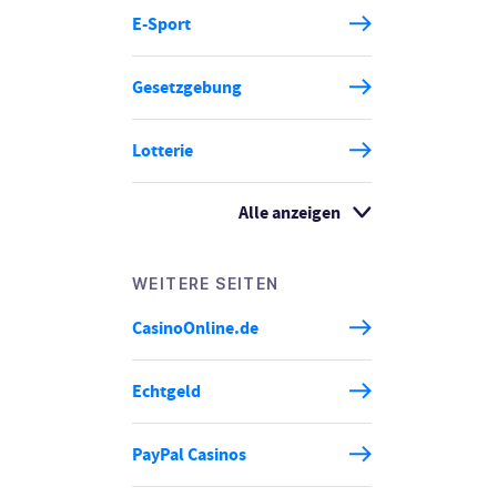
E-Sport
Gesetzgebung
Lotterie
Alle anzeigen
Poker
Schlagzeilen
WEITERE SEITEN
CasinoOnline.de
Spiele
Echtgeld
Spielerschutz
PayPal Casinos
Sport