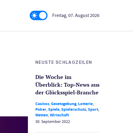
Freitag, 07. August 2026
NEUSTE SCHLAGZEILEN
Die Woche im
Überblick: Top-News aus
der Glücksspiel-Branche
Casinos
,
Gesetzgebung
,
Lotterie
,
Poker
,
Spiele
,
Spielerschutz
,
Sport
,
Wetten
,
Wirtschaft
30. September 2022