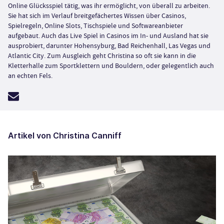
Online Glücksspiel tätig, was ihr ermöglicht, von überall zu arbeiten.
Sie hat sich im Verlauf breitgefächertes Wissen über Casinos,
Spielregeln, Online Slots, Tischspiele und Softwareanbieter
aufgebaut. Auch das Live Spiel in Casinos im In- und Ausland hat sie
ausprobiert, darunter Hohensyburg, Bad Reichenhall, Las Vegas und
Atlantic City. Zum Ausgleich geht Christina so oft sie kann in die
Kletterhalle zum Sportklettern und Bouldern, oder gelegentlich auch
an echten Fels.
Artikel von Christina Canniff