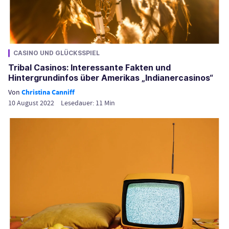
CASINO UND GLÜCKSSPIEL
Tribal Casinos: Interessante Fakten und
Hintergrundinfos über Amerikas „Indianercasinos“
Von
Christina Canniff
10 August 2022
Lesedauer:
11
Min