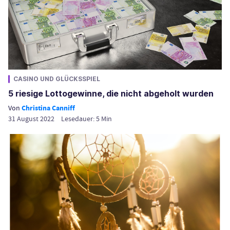
CASINO UND GLÜCKSSPIEL
5 riesige Lottogewinne, die nicht abgeholt wurden
Von
Christina Canniff
31 August 2022
Lesedauer:
5
Min