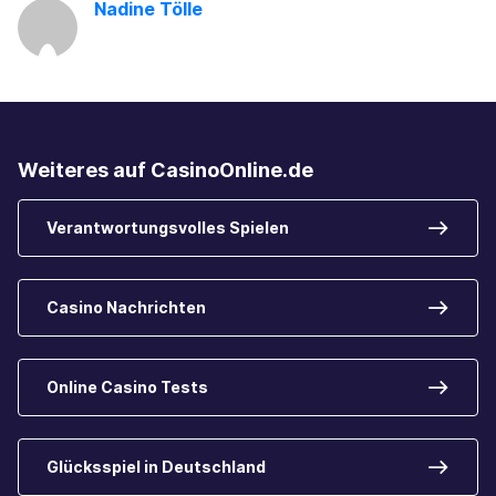
Nadine Tölle
Weiteres auf CasinoOnline.de
Verantwortungsvolles Spielen
Casino Nachrichten
Online Casino Tests
Glücksspiel in Deutschland