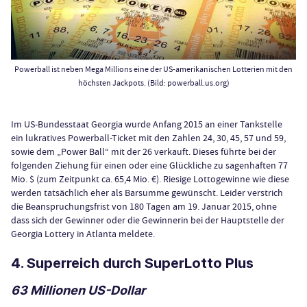
Powerball ist neben Mega Millions eine der US-amerikanischen Lotterien mit den
höchsten Jackpots. (Bild: powerball.us.org)
Im US-Bundesstaat Georgia wurde Anfang 2015 an einer Tankstelle
ein lukratives Powerball-Ticket mit den Zahlen 24, 30, 45, 57 und 59,
sowie dem „Power Ball“ mit der 26 verkauft. Dieses führte bei der
folgenden Ziehung für einen oder eine Glückliche zu sagenhaften 77
Mio. $ (zum Zeitpunkt ca. 65,4 Mio. €). Riesige Lottogewinne wie diese
werden tatsächlich eher als Barsumme gewünscht. Leider verstrich
die Beanspruchungsfrist von 180 Tagen am 19. Januar 2015, ohne
dass sich der Gewinner oder die Gewinnerin bei der Hauptstelle der
Georgia Lottery in Atlanta meldete.
4. Superreich durch SuperLotto Plus
63 Millionen US-Dollar