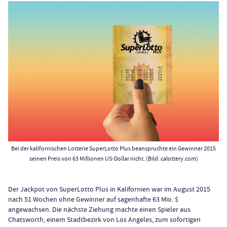
Bei der kalifornischen Lotterie SuperLotto Plus beanspruchte ein Gewinner 2015
seinen Preis von 63 Millionen US-Dollar nicht. (Bild: calottery.com)
Der Jackpot von SuperLotto Plus in Kalifornien war im August 2015
nach 51 Wochen ohne Gewinner auf sagenhafte 63 Mio. $
angewachsen. Die nächste Ziehung machte einen Spieler aus
Chatsworth, einem Stadtbezirk von Los Angeles, zum sofortigen