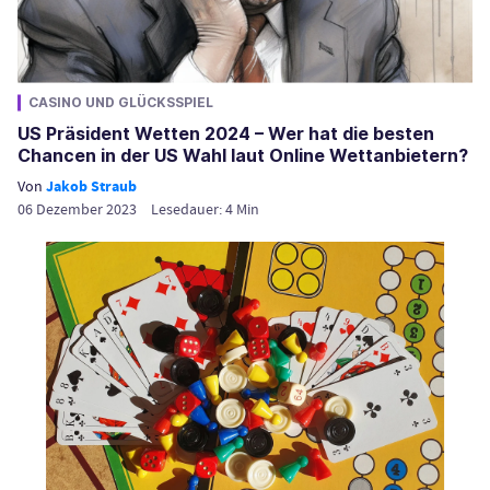
CASINO UND GLÜCKSSPIEL
US Präsident Wetten 2024 – Wer hat die besten
Chancen in der US Wahl laut Online Wettanbietern?
Von
Jakob Straub
06 Dezember 2023
Lesedauer:
4
Min