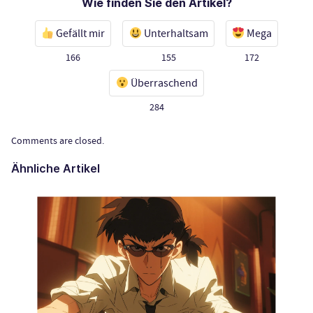
Wie finden Sie den Artikel?
Gefällt mir
Unterhaltsam
Mega
166
155
172
Überraschend
284
Comments are closed.
Ähnliche Artikel