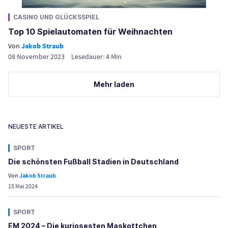
CASINO UND GLÜCKSSPIEL
Top 10 Spielautomaten für Weihnachten
Von
Jakob Straub
08 November 2023
Lesedauer:
4
Min
Mehr laden
NEUESTE ARTIKEL
SPORT
Die schönsten Fußball Stadien in Deutschland
Von
Jakob Straub
15 Mai 2024
SPORT
EM 2024 – Die kuriosesten Maskottchen