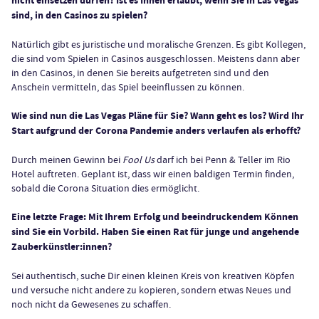
nicht einsetzen dürfen? Ist es Ihnen erlaubt, wenn Sie in Las Vegas
sind, in den Casinos zu spielen?
Natürlich gibt es juristische und moralische Grenzen. Es gibt Kollegen,
die sind vom Spielen in Casinos ausgeschlossen. Meistens dann aber
in den Casinos, in denen Sie bereits aufgetreten sind und den
Anschein vermitteln, das Spiel beeinflussen zu können.
Wie sind nun die Las Vegas Pläne für Sie? Wann geht es los? Wird Ihr
Start aufgrund der Corona Pandemie anders verlaufen als erhofft?
Durch meinen Gewinn bei
Fool Us
darf ich bei Penn & Teller im Rio
Hotel auftreten. Geplant ist, dass wir einen baldigen Termin finden,
sobald die Corona Situation dies ermöglicht.
Eine letzte Frage: Mit Ihrem Erfolg und beeindruckendem Können
sind Sie ein Vorbild. Haben Sie einen Rat für junge und angehende
Zauberkünstler:innen?
Sei authentisch, suche Dir einen kleinen Kreis von kreativen Köpfen
und versuche nicht andere zu kopieren, sondern etwas Neues und
noch nicht da Gewesenes zu schaffen.