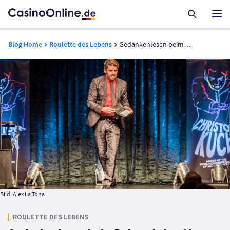
Blog Home
Roulette des Lebens
Gedankenlesen beim Pokern in Las Vegas Casinos? – Interview mit dem Mentalmagier Christoph Kuch
Bild: Alex La Tona
ROULETTE DES LEBENS