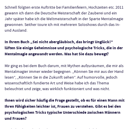
Schnell folgten erste Auftritte bei Familienfeiern, Hochzeiten etc. 2011
gewann ich dann die Deutsche Meisterschaft der Zauberei und ein
Jahr später habe ich die Weltmeisterschaft in der Sparte Mentalmagie
gewonnen. Seither toure ich mit mehreren Soloshows durch das In-
und Ausland.
In Ihrem Buch „Sei nicht abergläubisch, das bringt Unglück!“
lüften Sie einige Geheimnisse und psychologische Tricks, die in der
Mentalmagie angewandt werden. Was hat Sie dazu bewegt?
Mir ging es bei dem Buch darum, mit Mythen aufzuräumen, die mir als
Mentalmagier immer wieder begegnen. „Können Sie mir aus der Hand
lesen“, „Können Sie in die Zukunft sehen“. Auf humorvolle, jedoch
wissenschaftlich fundierte Art und Weise habe ich das Thema
beleuchtet und zeige, was wirklich funktioniert und was nicht.
Ihnen wird sicher häufig die Frage gestellt, ob es für einen Mann mit
Ihren Fähigkeiten leichter ist, Frauen zu verstehen. Gibt es bei den
psychologischen Tricks typische Unterschiede zwischen Männern
und Frauen?