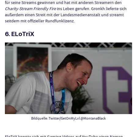
für seine Streams gewinnen und hat mit anderen Streamern den
Charity-Stream Friendly Fire
ins Leben gerufen. Gronkh lieferte sich
außerdem einen Streit mit der Landesmedienanstalt und streamt
seitdem mit offizieller Rundfunklizenz.
6. ELoTriX
Bildquelle: Twitter/GetOnMyLvl @MontanaBlack
EloTriX konnte sich mit Gaming-Videos auf YouTube einen Namen