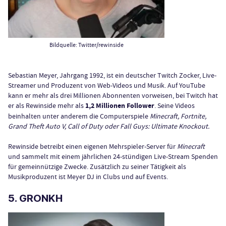
Bildquelle: Twitter/rewinside
Sebastian Meyer, Jahrgang 1992, ist ein deutscher Twitch Zocker, Live-
Streamer und Produzent von Web-Videos und Musik. Auf YouTube
kann er mehr als drei Millionen Abonnenten vorweisen, bei Twitch hat
er als Rewinside mehr als
1,2 Millionen Follower
. Seine Videos
beinhalten unter anderem die Computerspiele
Minecraft, Fortnite,
Grand Theft Auto V, Call of Duty oder Fall Guys: Ultimate Knockout.
Rewinside betreibt einen eigenen Mehrspieler-Server für
Minecraft
und sammelt mit einem jährlichen 24-stündigen Live-Stream Spenden
für gemeinnützige Zwecke. Zusätzlich zu seiner Tätigkeit als
Musikproduzent ist Meyer DJ in Clubs und auf Events.
5. GRONKH