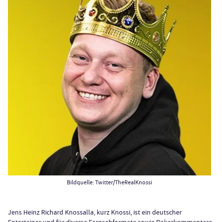
Bildquelle: Twitter/TheRealKnossi
Jens Heinz Richard Knossalla, kurz Knossi, ist ein deutscher