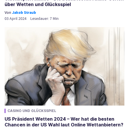
über Wetten und Glücksspiel
Von
Jakob Straub
03 April 2024
Lesedauer:
7
Min
CASINO UND GLÜCKSSPIEL
US Präsident Wetten 2024 – Wer hat die besten
Chancen in der US Wahl laut Online Wettanbietern?