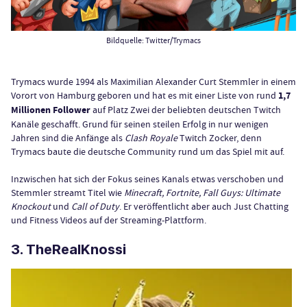
Bildquelle: Twitter/Trymacs
Trymacs wurde 1994 als Maximilian Alexander Curt Stemmler in einem
Vorort von Hamburg geboren und hat es mit einer Liste von rund
1,7
Millionen Follower
auf Platz Zwei der beliebten deutschen Twitch
Kanäle geschafft. Grund für seinen steilen Erfolg in nur wenigen
Jahren sind die Anfänge als
Clash Royale
Twitch Zocker, denn
Trymacs baute die deutsche Community rund um das Spiel mit auf.
Inzwischen hat sich der Fokus seines Kanals etwas verschoben und
Stemmler streamt Titel wie
Minecraft, Fortnite, Fall Guys: Ultimate
Knockout
und
Call of Duty
. Er veröffentlicht aber auch Just Chatting
und Fitness Videos auf der Streaming-Plattform.
3. TheRealKnossi