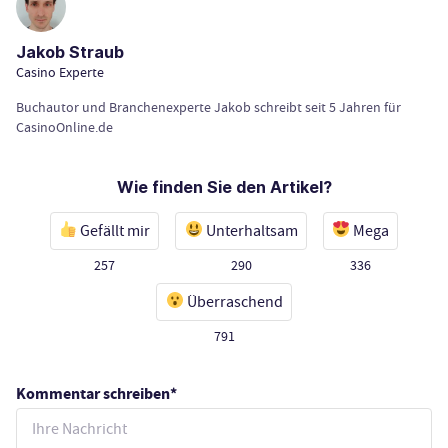
Jakob Straub
Casino Experte
Buchautor und Branchenexperte Jakob schreibt seit 5 Jahren für
CasinoOnline.de
Wie finden Sie den Artikel?
Gefällt mir
Unterhaltsam
Mega
257
290
336
Überraschend
791
Kommentar schreiben*