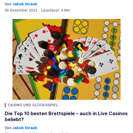
Von
Jakob Straub
06 Dezember 2023
Lesedauer:
4
Min
CASINO UND GLÜCKSSPIEL
Die Top 10 besten Brettspiele – auch in Live Casinos
beliebt?
Von
Jakob Straub