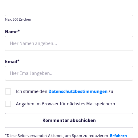
Max. 500 Zeichen
Name*
Email*
Datenschutzbestimmungen
Ich stimme den
zu
Angaben im Browser für nächstes Mal speichern
*Diese Seite verwendet Akismet, um Spam zu reduzieren.
Erfahren