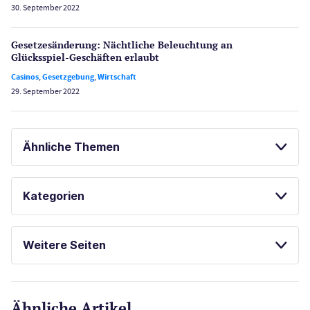
30. September 2022
Gesetzes­änderung: Nächtliche Beleuch­tung an
Glücksspiel-Geschäften erlaubt
Casinos
,
Gesetzgebung
,
Wirtschaft
29. September 2022
Ähnliche Themen
GLÜCKSSPIEL ONLINE
SPORTWETTEN
Kategorien
ONLINE SPORTWETTEN
Casinos
Weitere Seiten
E-Sport
CasinoOnline.de
Ähnliche Artikel