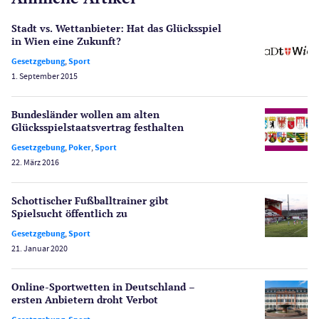
Gesetzgebung
Echtgeld
Stadt vs. Wettanbieter: Hat das Glücksspiel
Lotterie
in Wien eine Zukunft?
PayPal Casinos
Gesetzgebung
,
Sport
1. September 2015
Poker
Novoline Casinos
Bundesländer wollen am alten
Schlagzeilen
Glücksspielstaatsvertrag festhalten
Merkur Casinos
Gesetzgebung
,
Poker
,
Sport
Spiele
22. März 2016
Spielautomaten
Spielerschutz
Schottischer Fußballtrainer gibt
Casino Testberichte
Spielsucht öffentlich zu
Gesetzgebung
,
Sport
Sport
21. Januar 2020
Bonus Ohne Einzahlung
Wetten
Online-Sportwetten in Deutschland –
Slot Freispiele
ersten Anbietern droht Verbot