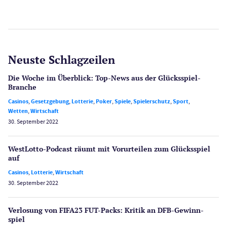
Neuste Schlagzeilen
Die Woche im Überblick: Top-News aus der Glücksspiel-
Branche
Casinos
,
Gesetzgebung
,
Lotterie
,
Poker
,
Spiele
,
Spielerschutz
,
Sport
,
Wetten
,
Wirtschaft
30. September 2022
WestLotto-Podcast räumt mit Vorurteilen zum Glücksspiel
auf
Casinos
,
Lotterie
,
Wirtschaft
30. September 2022
Verlosung von FIFA23 FUT-Packs: Kritik an DFB-Gewinn­
spiel