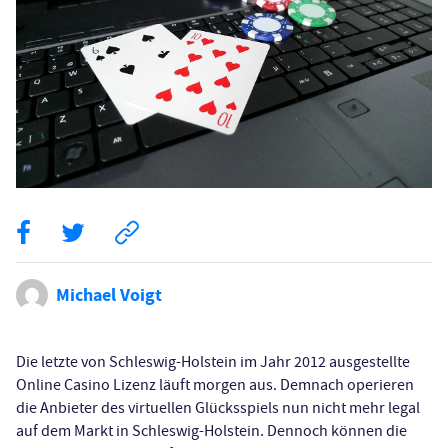
Michael Voigt
Die letzte von Schleswig-Holstein im Jahr 2012 ausgestellte
Online Casino Lizenz läuft morgen aus. Demnach operieren
die Anbieter des virtuellen Glücksspiels nun nicht mehr legal
auf dem Markt in Schleswig-Holstein. Dennoch können die