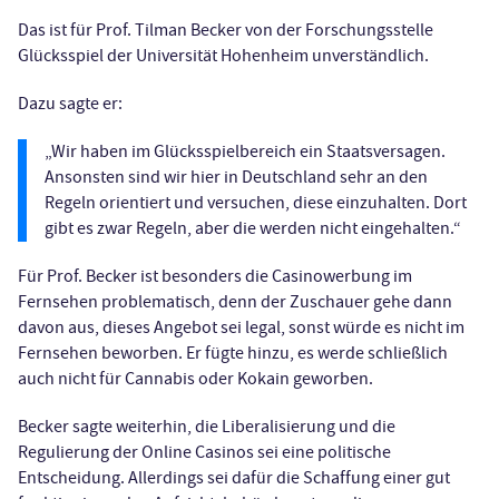
Das ist für Prof. Tilman Becker von der Forschungsstelle
Glücksspiel der Universität Hohenheim unverständlich.
Dazu sagte er:
„Wir haben im Glücksspielbereich ein Staatsversagen.
Ansonsten sind wir hier in Deutschland sehr an den
Regeln orientiert und versuchen, diese einzuhalten. Dort
gibt es zwar Regeln, aber die werden nicht eingehalten.“
Für Prof. Becker ist besonders die Casinowerbung im
Fernsehen problematisch, denn der Zuschauer gehe dann
davon aus, dieses Angebot sei legal, sonst würde es nicht im
Fernsehen beworben. Er fügte hinzu, es werde schließlich
auch nicht für Cannabis oder Kokain geworben.
Becker sagte weiterhin, die Liberalisierung und die
Regulierung der Online Casinos sei eine politische
Entscheidung. Allerdings sei dafür die Schaffung einer gut