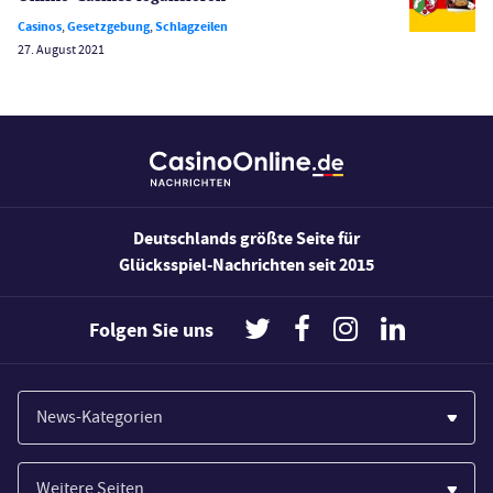
Wirtschaft
Casinos
,
Gesetzgebung
,
Schlagzeilen
27. August 2021
Deutschlands größte Seite für
Glücksspiel-Nachrichten seit 2015
Folgen Sie uns
News-Kategorien
Casinos
Weitere Seiten