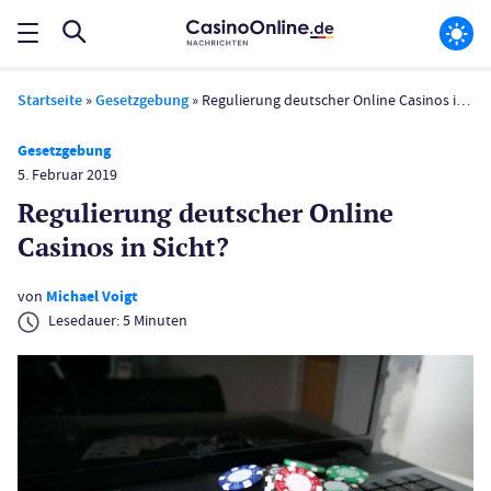
Startseite
»
Gesetzgebung
»
Regulierung deutscher Online Casinos in Sicht?
Gesetzgebung
5. Februar 2019
Regulierung deutscher Online
Casinos in Sicht?
von
Michael Voigt
Lesedauer:
5
Minuten