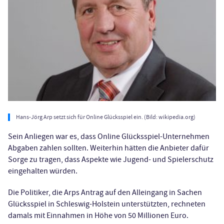
Hans-Jörg Arp setzt sich für Online Glücksspiel ein. (Bild: wikipedia.org)
Sein Anliegen war es, dass Online Glücksspiel-Unternehmen
Abgaben zahlen sollten. Weiterhin hätten die Anbieter dafür
Sorge zu tragen, dass Aspekte wie Jugend- und Spielerschutz
eingehalten würden.
Die Politiker, die Arps Antrag auf den Alleingang in Sachen
Glücksspiel in Schleswig-Holstein unterstützten, rechneten
damals mit Einnahmen in Höhe von 50 Millionen Euro.