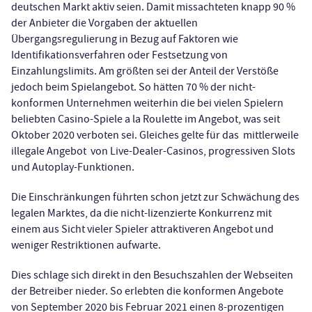
deutschen Markt aktiv seien. Damit missachteten knapp 90 %
der Anbieter die Vorgaben der aktuellen
Übergangsregulierung in Bezug auf Faktoren wie
Identifikationsverfahren oder Festsetzung von
Einzahlungslimits. Am größten sei der Anteil der Verstöße
jedoch beim Spielangebot. So hätten 70 % der nicht-
konformen Unternehmen weiterhin die bei vielen Spielern
beliebten Casino-Spiele a la Roulette im Angebot, was seit
Oktober 2020 verboten sei. Gleiches gelte für das mittlerweile
illegale Angebot von Live-Dealer-Casinos, progressiven Slots
und Autoplay-Funktionen.
Die Einschränkungen führten schon jetzt zur Schwächung des
legalen Marktes, da die nicht-lizenzierte Konkurrenz mit
einem aus Sicht vieler Spieler attraktiveren Angebot und
weniger Restriktionen aufwarte.
Dies schlage sich direkt in den Besuchszahlen der Webseiten
der Betreiber nieder. So erlebten die konformen Angebote
von September 2020 bis Februar 2021 einen 8-prozentigen