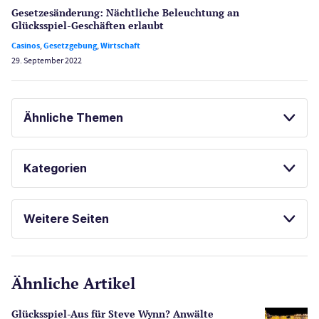
Gesetzes­änderung: Nächtliche Beleuch­tung an
Glücksspiel-Geschäften erlaubt
Casinos
,
Gesetzgebung
,
Wirtschaft
29. September 2022
Ähnliche Themen
SPIELAUTOMATEN
GLÜCKSSPIEL ONLINE
Kategorien
ONLINE ROULETTE SPIELEN
Casinos
ONLINE POKER
BESTE ONLINE CASINOS
Weitere Seiten
SPIELAUTOMATEN ONLINE SPIELEN
E-Sport
CasinoOnline.de
CASINO BONUS
KOSTENLOSE SPIELE
Ähnliche Artikel
Gesetzgebung
FREISPIELE OHNE EINZAHLUNG
Echtgeld
Glücksspiel-Aus für Steve Wynn? Anwälte