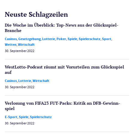
Neuste Schlagzeilen
Die Woche im Überblick: Top-News aus der Glücksspiel-
Branche
Casinos
,
Gesetzgebung
,
Lotterie
,
Poker
,
Spiele
,
Spielerschutz
,
Sport
,
Wetten
,
Wirtschaft
30. September 2022
WestLotto-Podcast räumt mit Vorurteilen zum Glücksspiel
auf
Casinos
,
Lotterie
,
Wirtschaft
30. September 2022
Verlosung von FIFA23 FUT-Packs: Kritik an DFB-Gewinn­
spiel
E-Sport
,
Spiele
,
Spielerschutz
30. September 2022