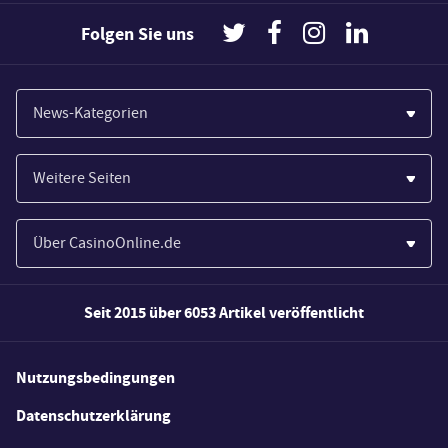
Folgen Sie uns
News-Kategorien
Casinos
Weitere Seiten
Wirtschaft
Paypal Casinos
Spiele
Über CasinoOnline.de
Novoline Casinos
Poker
Über Uns
Merkur Casinos
Seit 2015 über 6053 Artikel veröffentlicht
Sport
Unsere Experten
Spielautomaten
Gesetzgebung
Wie wir bewerten
Nutzungsbedingungen
Casino Testberichte
Schlagzeilen
FAQs
Datenschutzerklärung
Casino Bonus Angebote
E-Sport