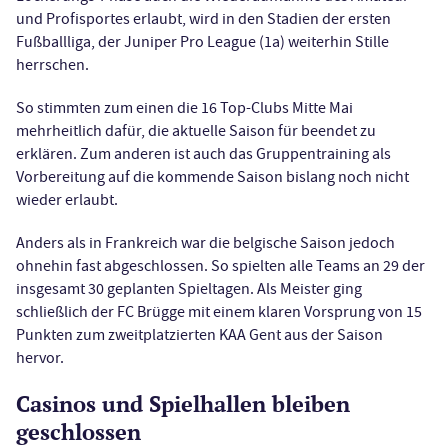
und Profisportes erlaubt, wird in den Stadien der ersten
Fußballliga, der Juniper Pro League (1a) weiterhin Stille
herrschen.
So stimmten zum einen die 16 Top-Clubs Mitte Mai
mehrheitlich dafür, die aktuelle Saison für beendet zu
erklären. Zum anderen ist auch das Gruppentraining als
Vorbereitung auf die kommende Saison bislang noch nicht
wieder erlaubt.
Anders als in Frankreich war die belgische Saison jedoch
ohnehin fast abgeschlossen. So spielten alle Teams an 29 der
insgesamt 30 geplanten Spieltagen. Als Meister ging
schließlich der FC Brügge mit einem klaren Vorsprung von 15
Punkten zum zweitplatzierten KAA Gent aus der Saison
hervor.
Casinos und Spielhallen bleiben
geschlossen