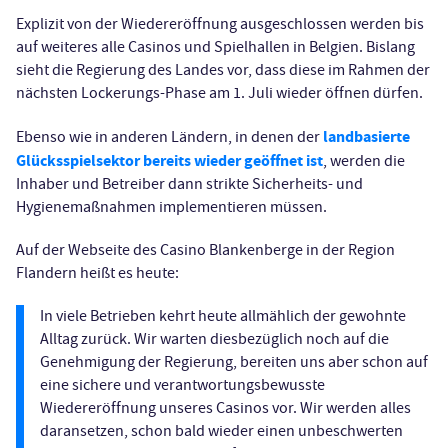
Explizit von der Wiedereröffnung ausgeschlossen werden bis
auf weiteres alle Casinos und Spielhallen in Belgien. Bislang
sieht die Regierung des Landes vor, dass diese im Rahmen der
nächsten Lockerungs-Phase am 1. Juli wieder öffnen dürfen.
landbasierte
Ebenso wie in anderen Ländern, in denen der
Glücksspielsektor bereits wieder geöffnet ist
, werden die
Inhaber und Betreiber dann strikte Sicherheits- und
Hygienemaßnahmen implementieren müssen.
Auf der Webseite des Casino Blankenberge in der Region
Flandern heißt es heute:
In viele Betrieben kehrt heute allmählich der gewohnte
Alltag zurück. Wir warten diesbezüglich noch auf die
Genehmigung der Regierung, bereiten uns aber schon auf
eine sichere und verantwortungsbewusste
Wiedereröffnung unseres Casinos vor. Wir werden alles
daransetzen, schon bald wieder einen unbeschwerten