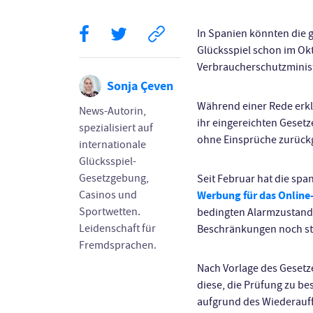
In Spanien könnten die 
Glücksspiel schon im Okt
Verbraucherschutzminist
Sonja Çeven
Während einer Rede erkl
News-Autorin,
ihr eingereichten Geset
spezialisiert auf
ohne Einsprüche zurück
internationale
Glücksspiel-
Gesetzgebung,
Seit Februar hat die sp
Casinos und
Werbung für das Online
Sportwetten.
bedingten Alarmzustande
Leidenschaft für
Beschränkungen noch str
Fremdsprachen.
Nach Vorlage des Gesetz
diese, die Prüfung zu be
aufgrund des Wiederauf