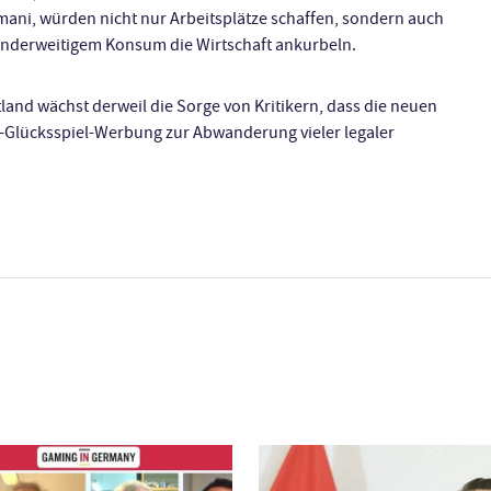
mani, würden nicht nur Arbeitsplätze schaffen, sondern auch
anderweitigem Konsum die Wirtschaft ankurbeln.
and wächst derweil die Sorge von Kritikern, dass die neuen
e-Glücksspiel-Werbung zur Abwanderung vieler legaler