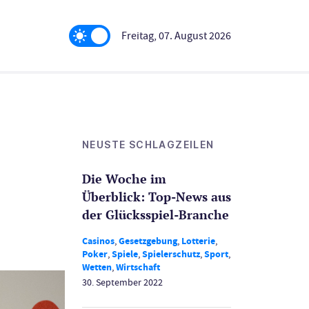
Freitag, 07. August 2026
NEUSTE SCHLAGZEILEN
Die Woche im
Überblick: Top-News aus
der Glücksspiel-Branche
Casinos
,
Gesetzgebung
,
Lotterie
,
Poker
,
Spiele
,
Spielerschutz
,
Sport
,
Wetten
,
Wirtschaft
30. September 2022