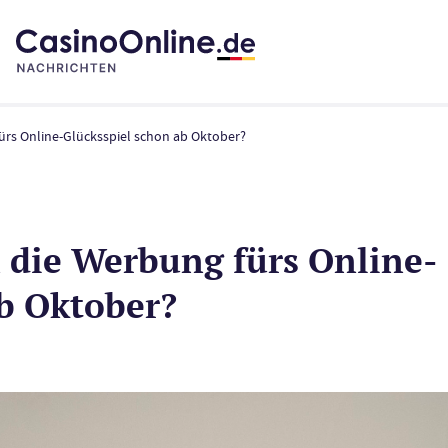
ürs Online-Glücksspiel schon ab Oktober?
 die Werbung fürs Online-
ab Oktober?