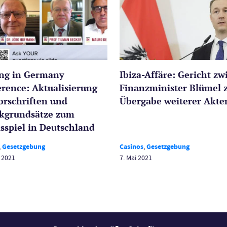
ng in Germany
Ibiza-Affäre: Gericht zw
rence: Aktualisierung
Finanzminister Blümel 
orschriften und
Übergabe weiterer Akte
ikgrundsätze zum
sspiel in Deutschland
,
Gesetzgebung
Casinos
,
Gesetzgebung
l 2021
7. Mai 2021