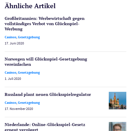
Ähnliche Artikel
Gesetzgebung
Echtgeld
Großbritannien: Werbewirtschaft gegen
Lotterie
vollständiges Verbot von Glücksspiel-
PayPal Casinos
Werbung
Casinos
,
Gesetzgebung
Poker
17. Juni 2020
Novoline Casinos
Schlagzeilen
Norwegen will Glücksspiel-Gesetzgebung
Merkur Casinos
vereinfachen
Spiele
Casinos
,
Gesetzgebung
Spielautomaten
1. Juli 2020
Spielerschutz
Casino Testberichte
Russland plant neuen Glücksspiel­regulator
Casinos
,
Gesetzgebung
Sport
17. November 2020
Bonus Ohne Einzahlung
Wetten
Niederlande: Online-Glücksspiel-Gesetz
Slot Freispiele
erneut verzögert