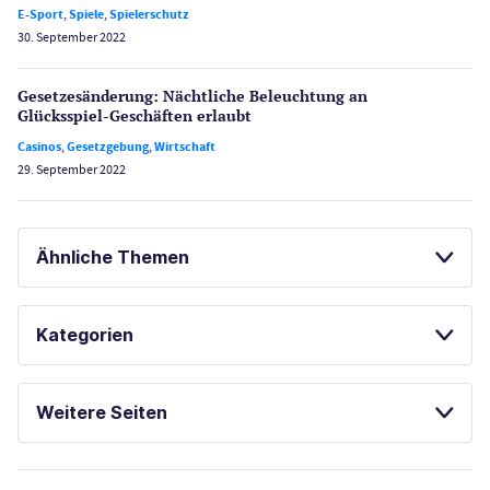
E-Sport
,
Spiele
,
Spielerschutz
30. September 2022
Gesetzes­änderung: Nächtliche Beleuch­tung an
Glücksspiel-Geschäften erlaubt
Casinos
,
Gesetzgebung
,
Wirtschaft
29. September 2022
Ähnliche Themen
ÖSTERREICH CASINOS
Kategorien
NOVOMATIC CASINOS
Casinos
Weitere Seiten
E-Sport
CasinoOnline.de