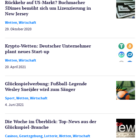
Rückkehr auf US-Markt? Buchmacher
Lotterie
5Dimes bemüht sich um Lizenzierung in
PayPal Casinos
New Jersey
Wetten
,
Wirtschaft
Poker
29. Oktober 2020
Novoline Casinos
Schlagzeilen
Krypto-Wetten: Deutscher Unternehmer
Merkur Casinos
plant neues Start-up
Spiele
Wetten
,
Wirtschaft
Spielautomaten
20. April 2021
Spielerschutz
Casino Testberichte
Glücksspiel­werbung: Fußball-Legende
Wesley Sneijder wird zum Sänger
Sport
Sport
,
Wetten
,
Wirtschaft
Bonus Ohne Einzahlung
4. Juni 2021
Wetten
Slot Freispiele
Die Woche im Überblick: Top-News aus der
Glücksspiel-Branche
Wirtschaft
Casinos
,
Gesetzgebung
,
Lotterie
,
Wetten
,
Wirtschaft