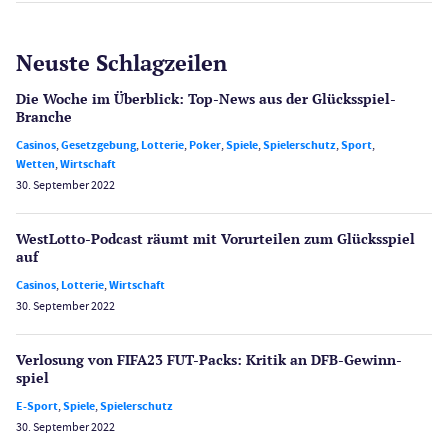
Neuste Schlagzeilen
Die Woche im Überblick: Top-News aus der Glücksspiel-
Branche
Casinos
,
Gesetzgebung
,
Lotterie
,
Poker
,
Spiele
,
Spielerschutz
,
Sport
,
Wetten
,
Wirtschaft
30. September 2022
WestLotto-Podcast räumt mit Vorurteilen zum Glücksspiel
auf
Casinos
,
Lotterie
,
Wirtschaft
30. September 2022
Verlosung von FIFA23 FUT-Packs: Kritik an DFB-Gewinn­
spiel
E-Sport
,
Spiele
,
Spielerschutz
30. September 2022