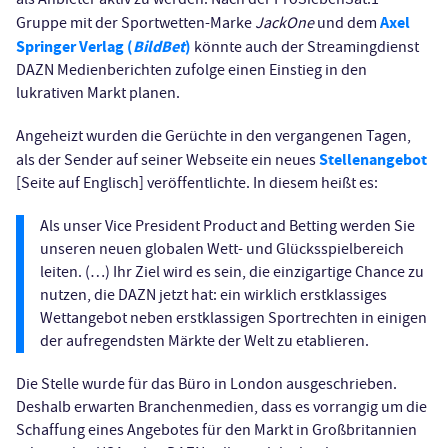
Axel
Gruppe mit der Sportwetten-Marke
JackOne
und dem
Springer Verlag (
BildBet
)
könnte auch der Streamingdienst
DAZN Medienberichten zufolge einen Einstieg in den
lukrativen Markt planen.
Angeheizt wurden die Gerüchte in den vergangenen Tagen,
Stellenangebot
als der Sender auf seiner Webseite ein neues
[Seite auf Englisch] veröffentlichte. In diesem heißt es:
Als unser Vice President Product and Betting werden Sie
unseren neuen globalen Wett- und Glücksspielbereich
leiten. (…) Ihr Ziel wird es sein, die einzigartige Chance zu
nutzen, die DAZN jetzt hat: ein wirklich erstklassiges
Wettangebot neben erstklassigen Sportrechten in einigen
der aufregendsten Märkte der Welt zu etablieren.
Die Stelle wurde für das Büro in London ausgeschrieben.
Deshalb erwarten Branchenmedien, dass es vorrangig um die
Schaffung eines Angebotes für den Markt in Großbritannien