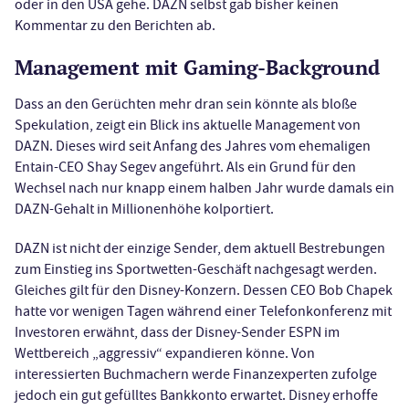
oder in den USA gehe. DAZN selbst gab bisher keinen
Kommentar zu den Berichten ab.
Management mit Gaming-Background
Dass an den Gerüchten mehr dran sein könnte als bloße
Spekulation, zeigt ein Blick ins aktuelle Management von
DAZN. Dieses wird seit Anfang des Jahres vom ehemaligen
Entain-CEO Shay Segev angeführt. Als ein Grund für den
Wechsel nach nur knapp einem halben Jahr wurde damals ein
DAZN-Gehalt in Millionenhöhe kolportiert.
DAZN ist nicht der einzige Sender, dem aktuell Bestrebungen
zum Einstieg ins Sportwetten-Geschäft nachgesagt werden.
Gleiches gilt für den Disney-Konzern. Dessen CEO Bob Chapek
hatte vor wenigen Tagen während einer Telefonkonferenz mit
Investoren erwähnt, dass der Disney-Sender ESPN im
Wettbereich „aggressiv“ expandieren könne. Von
interessierten Buchmachern werde Finanzexperten zufolge
jedoch ein gut gefülltes Bankkonto erwartet. Disney erhoffe