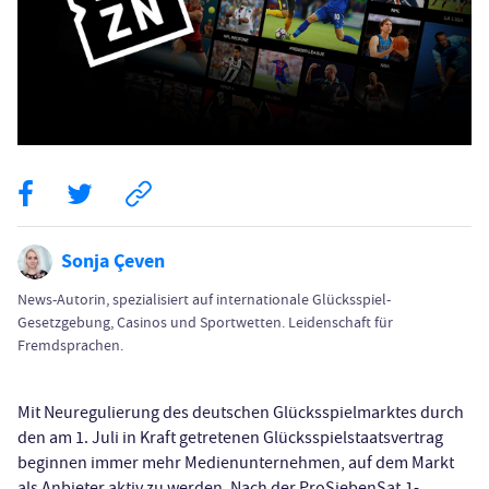
Sonja Çeven
News-Autorin, spezialisiert auf internationale Glücksspiel-
Gesetzgebung, Casinos und Sportwetten. Leidenschaft für
Fremdsprachen.
Mit Neuregulierung des deutschen Glücksspielmarktes durch
den am 1. Juli in Kraft getretenen Glücksspielstaatsvertrag
beginnen immer mehr Medienunternehmen, auf dem Markt
als Anbieter aktiv zu werden. Nach der ProSiebenSat.1-