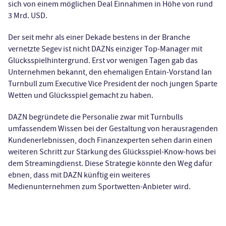
sich von einem möglichen Deal Einnahmen in Höhe von rund
3 Mrd. USD.
Der seit mehr als einer Dekade bestens in der Branche
vernetzte Segev ist nicht DAZNs einziger Top-Manager mit
Glücksspielhintergrund. Erst vor wenigen Tagen gab das
Unternehmen bekannt, den ehemaligen Entain-Vorstand Ian
Turnbull zum Executive Vice President der noch jungen Sparte
Wetten und Glücksspiel gemacht zu haben.
DAZN begründete die Personalie zwar mit Turnbulls
umfassendem Wissen bei der Gestaltung von herausragenden
Kundenerlebnissen, doch Finanzexperten sehen darin einen
weiteren Schritt zur Stärkung des Glücksspiel-Know-hows bei
dem Streamingdienst. Diese Strategie könnte den Weg dafür
ebnen, dass mit DAZN künftig ein weiteres
Medienunternehmen zum Sportwetten-Anbieter wird.