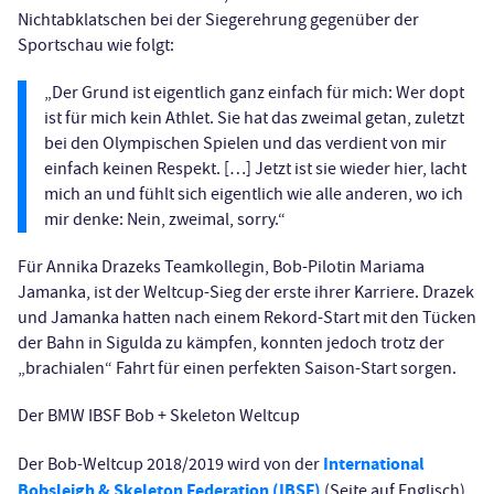
Nichtabklatschen bei der Siegerehrung gegenüber der
Sportschau wie folgt:
„Der Grund ist eigentlich ganz einfach für mich: Wer dopt
ist für mich kein Athlet. Sie hat das zweimal getan, zuletzt
bei den Olympischen Spielen und das verdient von mir
einfach keinen Respekt. […] Jetzt ist sie wieder hier, lacht
mich an und fühlt sich eigentlich wie alle anderen, wo ich
mir denke: Nein, zweimal, sorry.“
Für Annika Drazeks Teamkollegin, Bob-Pilotin Mariama
Jamanka, ist der Weltcup-Sieg der erste ihrer Karriere. Drazek
und Jamanka hatten nach einem Rekord-Start mit den Tücken
der Bahn in Sigulda zu kämpfen, konnten jedoch trotz der
„brachialen“ Fahrt für einen perfekten Saison-Start sorgen.
Der BMW IBSF Bob + Skeleton Weltcup
International
Der Bob-Weltcup 2018/2019 wird von der
Bobsleigh & Skeleton Federation (IBSF)
(Seite auf Englisch)