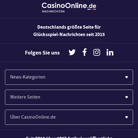
Deutschlands größte Seite für
Glücksspiel-Nachrichten seit 2015
Folgen Sie uns
News-Kategorien
Casinos
Weitere Seiten
Wirtschaft
Paypal Casinos
Spiele
Über CasinoOnline.de
Novoline Casinos
Poker
Über Uns
Merkur Casinos