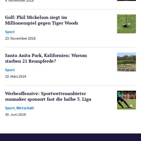
9. November 2018
Poker
Novoline Casinos
Golf: Phil Mickelson siegt im
Millionenspiel gegen Tiger Woods
Schlagzeilen
Merkur Casinos
Sport
23. November 2018
Spiele
Spielautomaten
Santa Anita Park, Kalifornien: Warum
Spielerschutz
starben 21 Rennpferde?
Casino Testberichte
Sport
10. März 2019
Sport
Bonus Ohne Einzahlung
Werbeoffensive: Sportwettenanbieter
Wetten
sunmaker sponsort fast die halbe 3. Liga
Slot Freispiele
Sport
,
Wirtschaft
Wirtschaft
30. Juni 2019