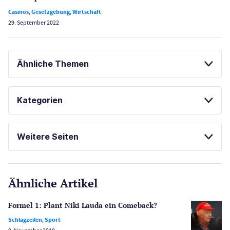
Casinos
,
Gesetzgebung
,
Wirtschaft
29. September 2022
Ähnliche Themen
SPORTWETTEN
Kategorien
SPIELAUTOMATEN ONLINE SPIELEN
Casinos
ONLINE SPORTWETTEN
Weitere Seiten
E-Sport
CasinoOnline.de
Ähnliche Artikel
Gesetzgebung
Echtgeld
Formel 1: Plant Niki Lauda ein Comeback?
Lotterie
Schlagzeilen
,
Sport
PayPal Casinos