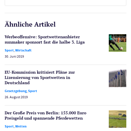
FREISPIELE OHNE EINZAHLUNG
E-Sport
CasinoOnline.de
BONUS OHNE EINZAHLUNG
Ähnliche Artikel
Gesetzgebung
Echtgeld
Werbeoffensive: Sportwettenanbieter
Lotterie
sunmaker sponsort fast die halbe 3. Liga
PayPal Casinos
Sport
,
Wirtschaft
30. Juni 2019
Poker
Novoline Casinos
EU-Kommission kritisiert Pläne zur
Schlagzeilen
Lizensierung von Sportwetten in
Merkur Casinos
Deutschland
Spiele
Gesetzgebung
,
Sport
Spielautomaten
26. August 2019
Spielerschutz
Casino Testberichte
Der Große Preis von Berlin: 155.000 Euro
Preisgeld und spannende Pferdewetten
Sport
Sport
,
Wetten
Bonus Ohne Einzahlung