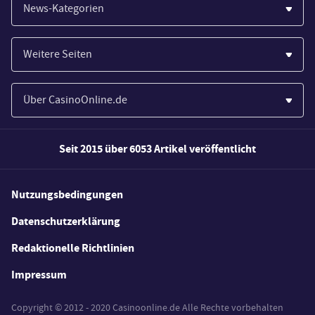
News-Kategorien
Casinos
Weitere Seiten
Wirtschaft
Paypal Casinos
Spiele
Über CasinoOnline.de
Novoline Casinos
Poker
Über Uns
Merkur Casinos
Seit 2015 über 6053 Artikel veröffentlicht
Sport
Unsere Experten
Spielautomaten
Gesetzgebung
Wie wir bewerten
Nutzungsbedingungen
Casino Testberichte
Schlagzeilen
FAQs
Datenschutzerklärung
Casino Bonus Angebote
E-Sport
Redaktionelle Richtlinien
Kostenlose Spiele
Lotterie
Impressum
Spielerschutz
Copyright © 2012 - 2020 Casinoonline.de Alle Rechte vorbehalten