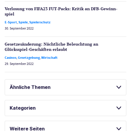
Verlosung von FIFA23 FUT-Packs: Kritik an DFB-Gewinn­
spiel
E-Sport
,
Spiele
,
Spielerschutz
30. September 2022
Gesetzes­änderung: Nächtliche Beleuch­tung an
Glücksspiel-Geschäften erlaubt
Casinos
,
Gesetzgebung
,
Wirtschaft
29. September 2022
Ähnliche Themen
CASINO SPIELE KOSTENLOS
Kategorien
BESTE ONLINE CASINOS
Casinos
LAS VEGAS GUIDE
Weitere Seiten