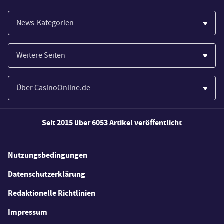
News-Kategorien
Casinos
Weitere Seiten
Wirtschaft
Paypal Casinos
Spiele
Über CasinoOnline.de
Novoline Casinos
Poker
Über Uns
Merkur Casinos
Seit 2015 über 6053 Artikel veröffentlicht
Sport
Unsere Experten
Spielautomaten
Gesetzgebung
Wie wir bewerten
Nutzungsbedingungen
Casino Testberichte
Schlagzeilen
FAQs
Datenschutzerklärung
Casino Bonus Angebote
E-Sport
Redaktionelle Richtlinien
Kostenlose Spiele
Lotterie
Impressum
Spielerschutz