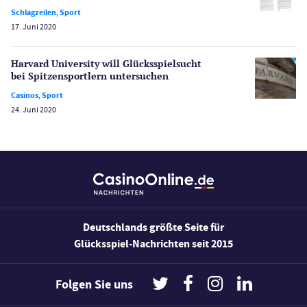
Schlagzeilen
,
Sport
Sport
17. Juni 2020
Bonus Ohne Einzahlung
Wetten
Harvard University will Glücksspielsucht
Slot Freispiele
bei Spitzensportlern untersuchen
Wirtschaft
Casinos
,
Sport
24. Juni 2020
Deutschlands größte Seite für
Glücksspiel-Nachrichten seit 2015
Folgen Sie uns