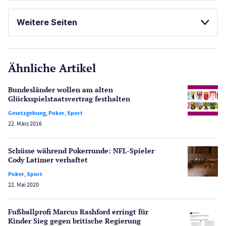
Casinos
SPIELAUTOMATEN ONLINE SPIELEN
Weitere Seiten
ONLINE SPORTWETTEN
E-Sport
CasinoOnline.de
KOSTENLOSE SPIELE
Ähnliche Artikel
Gesetzgebung
Echtgeld
Bundesländer wollen am alten
Lotterie
Glücksspielstaatsvertrag festhalten
PayPal Casinos
Gesetzgebung
,
Poker
,
Sport
22. März 2016
Poker
Novoline Casinos
Schüsse während Pokerrunde: NFL-Spieler
Schlagzeilen
Cody Latimer verhaftet
Merkur Casinos
Poker
,
Sport
Spiele
22. Mai 2020
Spielautomaten
Spielerschutz
Fußballprofi Marcus Rashford erringt für
Casino Testberichte
Kinder Sieg gegen britische Regierung