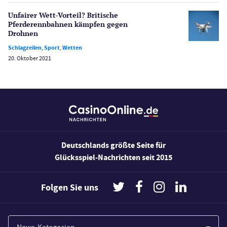
Wetten
Unfairer Wett-Vorteil? Britische
Slot Freispiele
Pferderenn­bahnen kämpfen gegen
Drohnen
Wirtschaft
Schlagzeilen
,
Sport
,
Wetten
20. Oktober 2021
Deutschlands größte Seite für
Glücksspiel-Nachrichten seit 2015
Folgen Sie uns