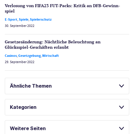
Verlosung von FIFA23 FUT-Packs: Kritik an DFB-Gewinn­
spiel
E-Sport
,
Spiele
,
Spielerschutz
30. September 2022
Gesetzes­änderung: Nächtliche Beleuch­tung an
Glücksspiel-Geschäften erlaubt
Casinos
,
Gesetzgebung
,
Wirtschaft
29. September 2022
Ähnliche Themen
SPORTWETTEN
Kategorien
BONUS OHNE EINZAHLUNG
Casinos
Weitere Seiten