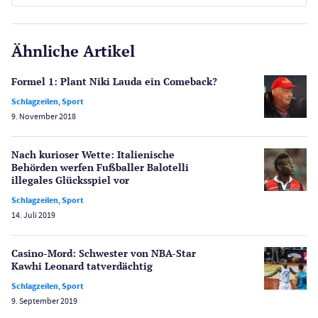
E-Sport
CasinoOnline.de
Ähnliche Artikel
Gesetzgebung
Echtgeld
Formel 1: Plant Niki Lauda ein Comeback?
Lotterie
Schlagzeilen
,
Sport
PayPal Casinos
9. November 2018
Poker
Novoline Casinos
Nach kurioser Wette: Italienische
Behörden werfen Fußballer Balotelli
Schlagzeilen
illegales Glücksspiel vor
Merkur Casinos
Schlagzeilen
,
Sport
Spiele
14. Juli 2019
Spielautomaten
Spielerschutz
Casino-Mord: Schwester von NBA-Star
Casino Testberichte
Kawhi Leonard tatverdächtig
Schlagzeilen
,
Sport
Sport
9. September 2019
Bonus Ohne Einzahlung