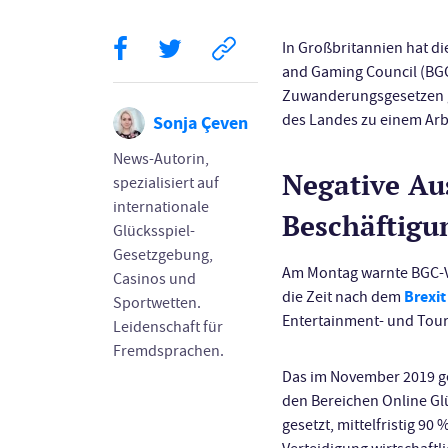
In Großbritannien hat di
and Gaming Council (BGC
Zuwanderungsgesetzen g
des Landes zu einem Arb
Sonja Çeven
News-Autorin,
Negative Au
spezialisiert auf
internationale
Beschäftigu
Glücksspiel-
Gesetzgebung,
Am Montag warnte BGC-Vo
Casinos und
Brexit
die Zeit nach dem
Sportwetten.
Entertainment- und Tou
Leidenschaft für
Fremdsprachen.
Das im November 2019 ge
den Bereichen Online Glü
gesetzt, mittelfristig 90