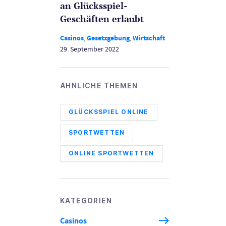
an Glücksspiel-
Geschäften erlaubt
Casinos
,
Gesetzgebung
,
Wirtschaft
29. September 2022
ÄHNLICHE THEMEN
GLÜCKSSPIEL ONLINE
SPORTWETTEN
ONLINE SPORTWETTEN
KATEGORIEN
Casinos