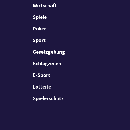
Wirtschaft
Spiele
Poker
Sport
Gesetzgebung
Schlagzeilen
E-Sport
Lotterie
Spielerschutz