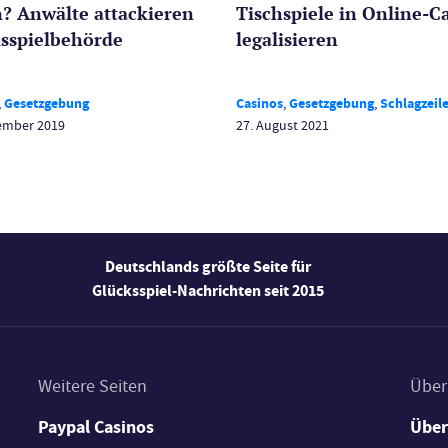
 Anwälte attackieren
Tischspiele in Online-C
sspiel­behörde
legalisieren
,
Gesetzgebung
Casinos
,
Gesetzgebung
,
Schlagzeil
ember 2019
27. August 2021
Deutschlands größte Seite für
Glücksspiel-Nachrichten seit 2015
Weitere Seiten
Über
Paypal Casinos
Über