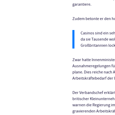
garantiere.
Zudem betonte er den ho
Casinos sind ein seh
da sie Tausende wo
Großbritannien loc
Zwar hatte Innenministeri
Ausnahmeregelungen für
plane. Dies reiche nach 
Arbeitskräftebedarf der 
Der Verbandschef erklär
britischer Kleinunterne
warnen die Regierung im
gravierenden Arbeitskrä