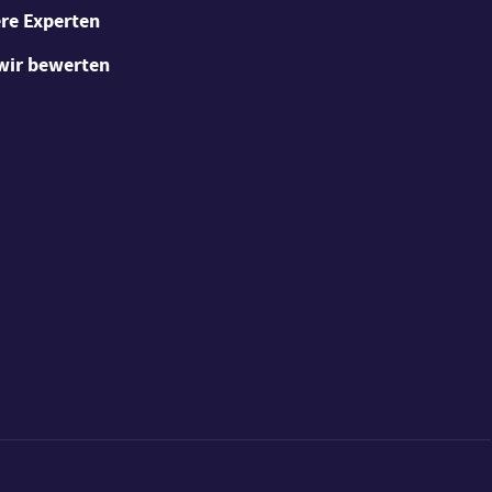
re Experten
wir bewerten
s