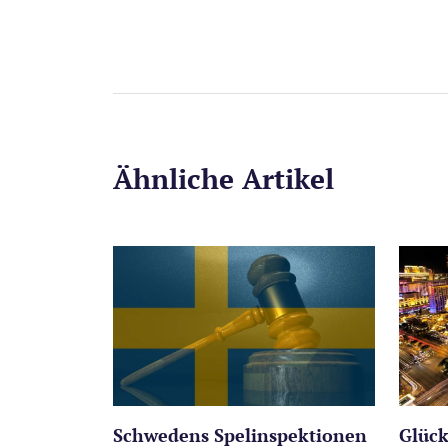
Ähnliche Artikel
Schwedens Spelinspektionen
Glück