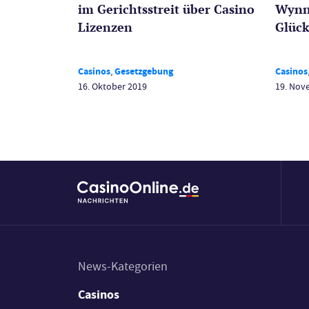
im Gerichtsstreit über Casino
Wynn?
Lizenzen
Glück
Casinos
,
Gesetzgebung
Casinos
16. Oktober 2019
19. Nov
News-Kategorien
Casinos