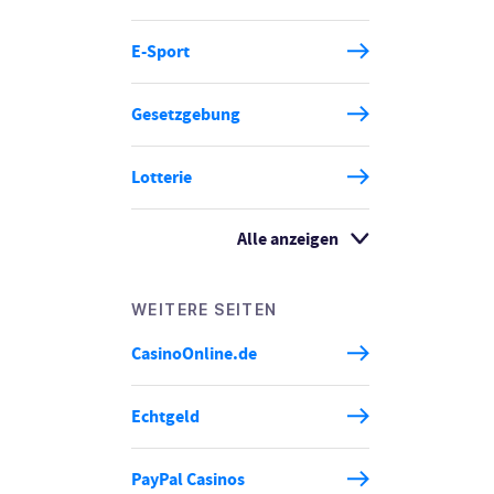
E-Sport
Gesetzgebung
Lotterie
Alle anzeigen
Poker
Schlagzeilen
WEITERE SEITEN
CasinoOnline.de
Spiele
Echtgeld
Spielerschutz
PayPal Casinos
Sport