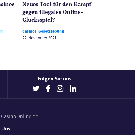
asinos
Neues Tool für den Kampf
gegen illegales Online-
Glücksspiel?
en
Casinos
,
Gesetzgebung
22. November 2021
Folgen Sie uns
 CasinoOnline.de
 Uns