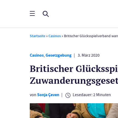
Startseite
»
Casinos
»
Britischer Glücksspiel­verband w
Casinos
Gesetzgebung
,
|
3. März 2020
Britischer Glückssp
Zuwanderungs­geset
Sonja Çeven
von
|
Lesedauer:
2
Minuten