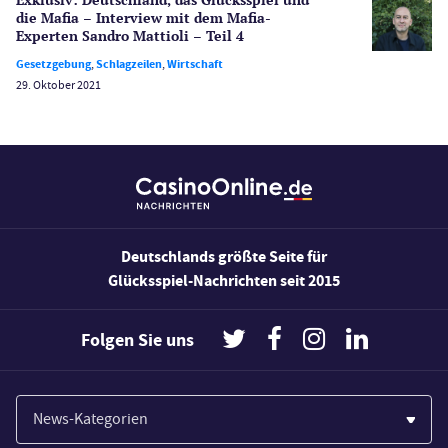
die Mafia – Interview mit dem Mafia-
Wirtschaft
Experten Sandro Mattioli – Teil 4
Gesetzgebung
,
Schlagzeilen
,
Wirtschaft
29. Oktober 2021
Deutschlands größte Seite für
Glücksspiel-Nachrichten seit 2015
Folgen Sie uns
News-Kategorien