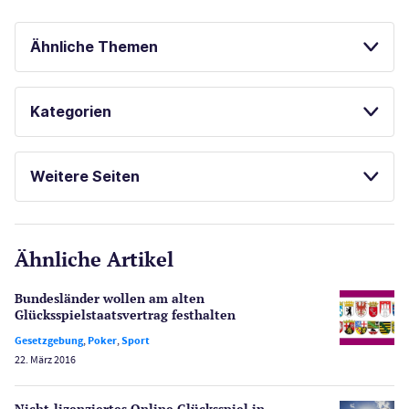
Ähnliche Themen
GLÜCKSSPIEL ONLINE
Kategorien
Casinos
Weitere Seiten
E-Sport
CasinoOnline.de
Ähnliche Artikel
Gesetzgebung
Echtgeld
Bundesländer wollen am alten
Lotterie
Glücksspielstaatsvertrag festhalten
PayPal Casinos
Gesetzgebung
,
Poker
,
Sport
22. März 2016
Poker
Novoline Casinos
Nicht-lizenziertes Online Glücksspiel in