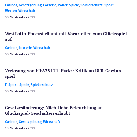
Casinos
,
Gesetzgebung
,
Lotterie
,
Poker
,
Spiele
,
Spielerschutz
,
Sport
,
Wetten
,
Wirtschaft
30. September 2022
WestLotto-Podcast räumt mit Vorurteilen zum Glücksspiel
auf
Casinos
,
Lotterie
,
Wirtschaft
30. September 2022
Verlosung von FIFA23 FUT-Packs: Kritik an DFB-Gewinn­
spiel
E-Sport
,
Spiele
,
Spielerschutz
30. September 2022
Gesetzes­änderung: Nächtliche Beleuch­tung an
Glücksspiel-Geschäften erlaubt
Casinos
,
Gesetzgebung
,
Wirtschaft
29. September 2022