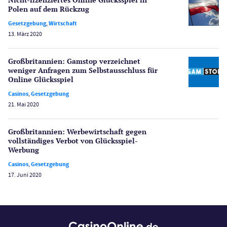
Schlagzeilen
Polen auf dem Rückzug
Merkur Casinos
Gesetzgebung
,
Wirtschaft
Spiele
13. März 2020
Spielautomaten
Spielerschutz
Großbritannien: Gamstop verzeichnet
Casino Testberichte
weniger Anfragen zum Selbstausschluss für
Online Glücksspiel
Sport
Casinos
,
Gesetzgebung
Bonus Ohne Einzahlung
21. Mai 2020
Wetten
Slot Freispiele
Großbritannien: Werbewirtschaft gegen
vollständiges Verbot von Glücksspiel-
Wirtschaft
Werbung
Casinos
,
Gesetzgebung
17. Juni 2020