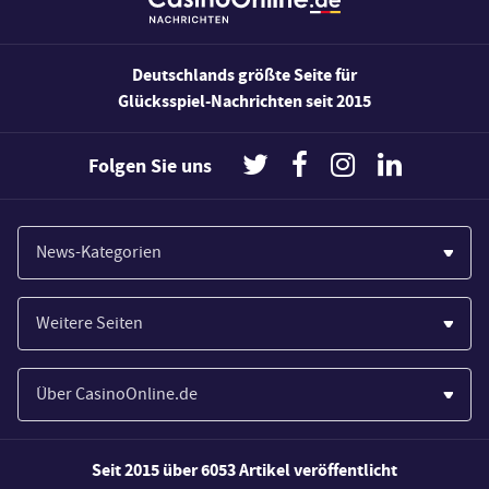
Deutschlands größte Seite für
Glücksspiel-Nachrichten seit 2015
Folgen Sie uns
News-Kategorien
Casinos
Weitere Seiten
Wirtschaft
Paypal Casinos
Spiele
Über CasinoOnline.de
Novoline Casinos
Poker
Über Uns
Merkur Casinos
Seit 2015 über 6053 Artikel veröffentlicht
Sport