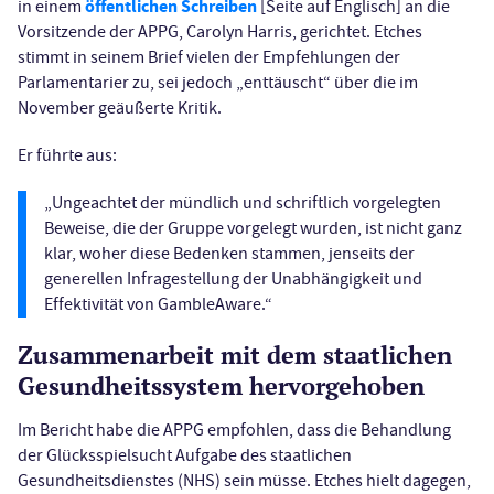
öffentlichen Schreiben
in einem
[Seite auf Englisch] an die
Vorsitzende der APPG, Carolyn Harris, gerichtet. Etches
stimmt in seinem Brief vielen der Empfehlungen der
Parlamentarier zu, sei jedoch „enttäuscht“ über die im
November geäußerte Kritik.
Er führte aus:
„Ungeachtet der mündlich und schriftlich vorgelegten
Beweise, die der Gruppe vorgelegt wurden, ist nicht ganz
klar, woher diese Bedenken stammen, jenseits der
generellen Infragestellung der Unabhängigkeit und
Effektivität von GambleAware.“
Zusammenarbeit mit dem staatlichen
Gesundheitssystem hervorgehoben
Im Bericht habe die APPG empfohlen, dass die Behandlung
der Glücksspielsucht Aufgabe des staatlichen
Gesundheitsdienstes (NHS) sein müsse. Etches hielt dagegen,